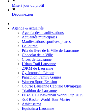
Mise à jour du profil
Déconnexion
Agenda & actualités
Agenda des manifestations
Actualités municipales
Manifestations sportives phares
Le Journal
Prix du livre de la Ville de Lausanne
Chocolat de la Ville
Cross de Lausanne
Urban Trail Lausanne
20KM de Lausanne
Cyclotour du Léman
Panathlon Family Games
Women Sport Evasion
Course Lausanne Capitale Olympique
Triathlon de Lausanne
FIBA U19 Basketball World Cup 2025
3x3 Basket World Tour Master
Athletissima
Equissima Lausanne