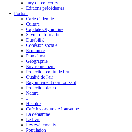
Jury du concours
Editions précédentes
Portrait
Carte d'identité
Culture
Capitale Olympique
Savoir et formation
Durabilité
Cohésion sociale
Economie
Plan climat
Géographie
Environnement
Protection contre le bruit
Qualité de l'air
Rayonnement non-ionisant
Protection des sols
Nature
...
Histoire
Café historique de Lausanne
La démarche
Le livre
Les événements
Population