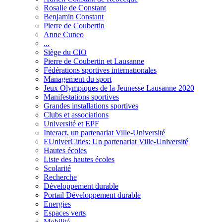
Rosalie de Constant
Benjamin Constant
Pierre de Coubertin
Anne Cuneo
...
Siège du CIO
Pierre de Coubertin et Lausanne
Fédérations sportives internationales
Management du sport
Jeux Olympiques de la Jeunesse Lausanne 2020
Manifestations sportives
Grandes installations sportives
Clubs et associations
Université et EPF
Interact, un partenariat Ville-Université
EUniverCities: Un partenariat Ville-Université
Hautes écoles
Liste des hautes écoles
Scolarité
Recherche
Développement durable
Portail Développement durable
Energies
Espaces verts
Mobilité