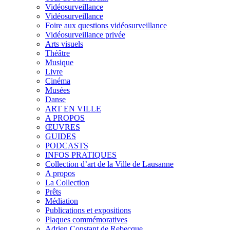
Vidéosurveillance
Vidéosurveillance
Foire aux questions vidéosurveillance
Vidéosurveillance privée
Arts visuels
Théâtre
Musique
Livre
Cinéma
Musées
Danse
ART EN VILLE
A PROPOS
ŒUVRES
GUIDES
PODCASTS
INFOS PRATIQUES
Collection d’art de la Ville de Lausanne
A propos
La Collection
Prêts
Médiation
Publications et expositions
Plaques commémoratives
Adrien Constant de Rebecque