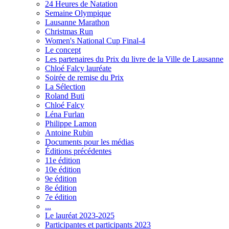
24 Heures de Natation
Semaine Olympique
Lausanne Marathon
Christmas Run
Women's National Cup Final-4
Le concept
Les partenaires du Prix du livre de la Ville de Lausanne
Chloé Falcy lauréate
Soirée de remise du Prix
La Sélection
Roland Buti
Chloé Falcy
Léna Furlan
Philippe Lamon
Antoine Rubin
Documents pour les médias
Éditions précédentes
11e édition
10e édition
9e édition
8e édition
7e édition
...
Le lauréat 2023-2025
Participantes et participants 2023