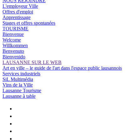
NOUS REJOINDRE
L'employeur Ville
Offres d'emploi
Apprentissage
Stages et offres spontanées
TOURISME
Bienvenue
Welcome
Willkommen
Benvenuto
Bienvenido
LAUSANNE SUR LE WEB
Art en ville – le guide de l'art dans l'espace public lausannois
Services industriels
SiL Multimédia
Vins de la Ville
Lausanne Tourisme
Lausanne à table