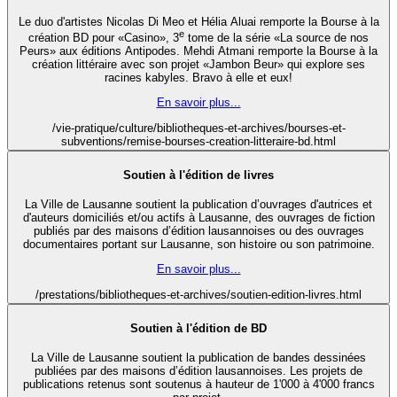
Le duo d'artistes Nicolas Di Meo et Hélia Aluai remporte la Bourse à la
e
création BD pour «Casino», 3
tome de la série «La source de nos
Peurs» aux éditions Antipodes. Mehdi Atmani remporte la Bourse à la
création littéraire avec son projet «Jambon Beur» qui explore ses
racines kabyles. Bravo à elle et eux!
En savoir plus...
/vie-pratique/culture/bibliotheques-et-archives/bourses-et-
subventions/remise-bourses-creation-litteraire-bd.html
Soutien à l'édition de livres
La Ville de Lausanne soutient la publication d’ouvrages d'autrices et
d'auteurs domiciliés et/ou actifs à Lausanne, des ouvrages de fiction
publiés par des maisons d’édition lausannoises ou des ouvrages
documentaires portant sur Lausanne, son histoire ou son patrimoine.
En savoir plus...
/prestations/bibliotheques-et-archives/soutien-edition-livres.html
Soutien à l'édition de BD
La Ville de Lausanne soutient la publication de bandes dessinées
publiées par des maisons d’édition lausannoises. Les projets de
publications retenus sont soutenus à hauteur de 1'000 à 4'000 francs