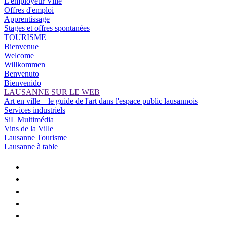
L'employeur Ville
Offres d'emploi
Apprentissage
Stages et offres spontanées
TOURISME
Bienvenue
Welcome
Willkommen
Benvenuto
Bienvenido
LAUSANNE SUR LE WEB
Art en ville – le guide de l'art dans l'espace public lausannois
Services industriels
SiL Multimédia
Vins de la Ville
Lausanne Tourisme
Lausanne à table