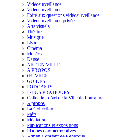
Vidéosurveillance
Vidéosurveillance
Foire aux questions vidéosurveillance
Vidéosurveillance privée
Arts visuels
Théâtre
Musique
Livre
Cinéma
Musées
Danse
ART EN VILLE
A PROPOS
ŒUVRES
GUIDES
PODCASTS
INFOS PRATIQUES
Collection d’art de la Ville de Lausanne
A propos
La Collection
Prêts
Médiation
Publications et expositions
Plaques commémoratives
Adrien Constant de Rebecque