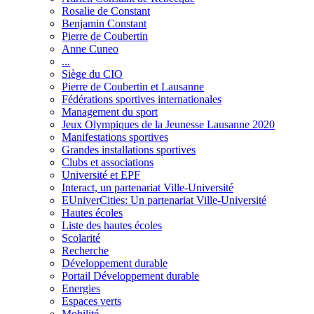
Rosalie de Constant
Benjamin Constant
Pierre de Coubertin
Anne Cuneo
...
Siège du CIO
Pierre de Coubertin et Lausanne
Fédérations sportives internationales
Management du sport
Jeux Olympiques de la Jeunesse Lausanne 2020
Manifestations sportives
Grandes installations sportives
Clubs et associations
Université et EPF
Interact, un partenariat Ville-Université
EUniverCities: Un partenariat Ville-Université
Hautes écoles
Liste des hautes écoles
Scolarité
Recherche
Développement durable
Portail Développement durable
Energies
Espaces verts
Mobilité