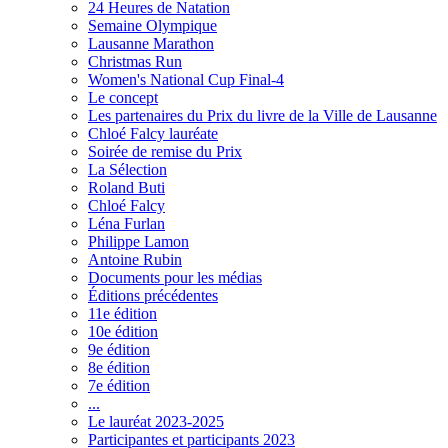
24 Heures de Natation
Semaine Olympique
Lausanne Marathon
Christmas Run
Women's National Cup Final-4
Le concept
Les partenaires du Prix du livre de la Ville de Lausanne
Chloé Falcy lauréate
Soirée de remise du Prix
La Sélection
Roland Buti
Chloé Falcy
Léna Furlan
Philippe Lamon
Antoine Rubin
Documents pour les médias
Éditions précédentes
11e édition
10e édition
9e édition
8e édition
7e édition
...
Le lauréat 2023-2025
Participantes et participants 2023