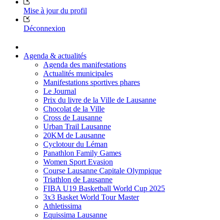
Mise à jour du profil
Déconnexion
Agenda & actualités
Agenda des manifestations
Actualités municipales
Manifestations sportives phares
Le Journal
Prix du livre de la Ville de Lausanne
Chocolat de la Ville
Cross de Lausanne
Urban Trail Lausanne
20KM de Lausanne
Cyclotour du Léman
Panathlon Family Games
Women Sport Evasion
Course Lausanne Capitale Olympique
Triathlon de Lausanne
FIBA U19 Basketball World Cup 2025
3x3 Basket World Tour Master
Athletissima
Equissima Lausanne