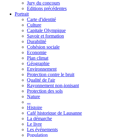
Jury du concours
Editions précédentes
Portrait
Carte d'identité
Culture
Capitale Olympique
Savoir et formation
Durabilité
Cohésion sociale
Economie
Plan climat
Géographie
Environnement
Protection contre le bruit
Qualité de l'air
Rayonnement non-ionisant
Protection des sols
Nature
...
Histoire
Café historique de Lausanne
La démarche
Le livre
Les événements
Population