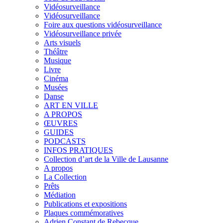
Vidéosurveillance
Vidéosurveillance
Foire aux questions vidéosurveillance
Vidéosurveillance privée
Arts visuels
Théâtre
Musique
Livre
Cinéma
Musées
Danse
ART EN VILLE
A PROPOS
ŒUVRES
GUIDES
PODCASTS
INFOS PRATIQUES
Collection d’art de la Ville de Lausanne
A propos
La Collection
Prêts
Médiation
Publications et expositions
Plaques commémoratives
Adrien Constant de Rebecque