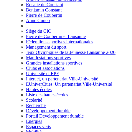
Rosalie de Constant
Benjamin Constant
Pierre de Coubertin
Anne Cuneo
...
Siège du CIO
Pierre de Coubertin et Lausanne
Fédérations sportives internationales
Management du sport
Jeux Olympiques de la Jeunesse Lausanne 2020
Manifestations sportives
Grandes installations sportives
Clubs et associations
Université et EPF
Interact, un partenariat Ville-Université
EUniverCities: Un partenariat Ville-Université
Hautes écoles
Liste des hautes écoles
Scolarité
Recherche
Développement durable
Portail Développement durable
Energies
Espaces verts
Mobilité