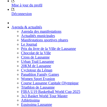
Mise à jour du profil
Déconnexion
Agenda & actualités
Agenda des manifestations
Actualités municipales
Manifestations sportives phares
Le Journal
Prix du livre de la Ville de Lausanne
Chocolat de la Ville
Cross de Lausanne
Urban Trail Lausanne
20KM de Lausanne
Cyclotour du Léman
Panathlon Family Games
Women Sport Evasion
Course Lausanne Capitale Olympique
Triathlon de Lausanne
FIBA U19 Basketball World Cup 2025
3x3 Basket World Tour Master
Athletissima
Equissima Lausanne