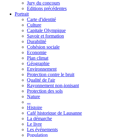
Jury du concours
Editions précédentes
Portrait
Carte d'identité
Culture
Capitale Olympique
Savoir et formation
Durabilité
Cohésion sociale
Economie
Plan climat
Géographie
Environnement
Protection contre le bruit
Qualité de l'air
Rayonnement non-ionisant
Protection des sols
Nature
...
Histoire
Café historique de Lausanne
La démarche
Le livre
Les événements
Population