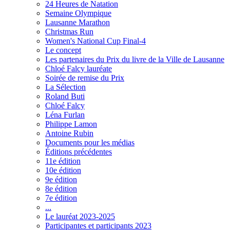
24 Heures de Natation
Semaine Olympique
Lausanne Marathon
Christmas Run
Women's National Cup Final-4
Le concept
Les partenaires du Prix du livre de la Ville de Lausanne
Chloé Falcy lauréate
Soirée de remise du Prix
La Sélection
Roland Buti
Chloé Falcy
Léna Furlan
Philippe Lamon
Antoine Rubin
Documents pour les médias
Éditions précédentes
11e édition
10e édition
9e édition
8e édition
7e édition
...
Le lauréat 2023-2025
Participantes et participants 2023