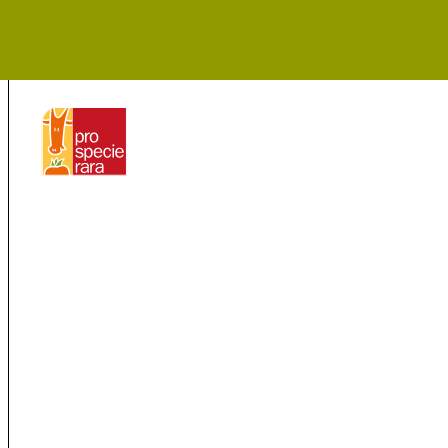
ProSpecieRara
Page
d'accueil