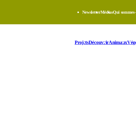
Newsletter
Médias
Qui sommes-
Projets
Découvrir
Animaux
Vég