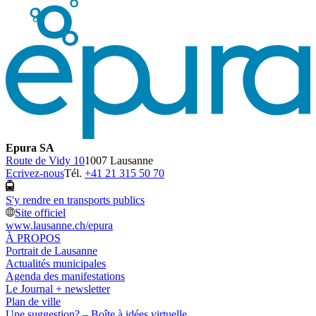
Epura SA
Route de Vidy 10
1007 Lausanne
Ecrivez-nous
Tél.
+41 21 315 50 70
S'y rendre en transports publics
Site officiel
www.lausanne.ch
/epura
À PROPOS
Portrait de Lausanne
Actualités municipales
Agenda des manifestations
Le Journal + newsletter
Plan de ville
Une suggestion? – Boîte à idées virtuelle