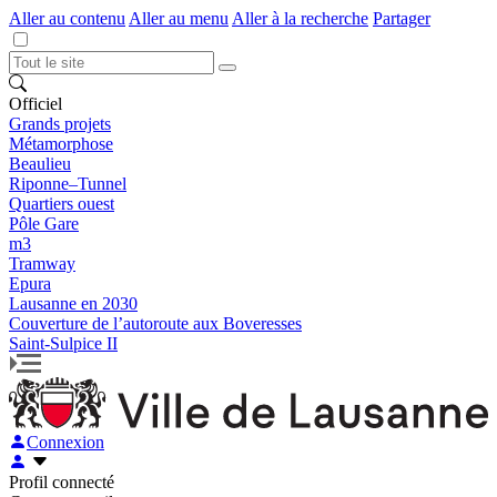
Aller au contenu
Aller au menu
Aller à la recherche
Partager
Officiel
Grands projets
Métamorphose
Beaulieu
Riponne–Tunnel
Quartiers ouest
Pôle Gare
m3
Tramway
Epura
Lausanne en 2030
Couverture de l’autoroute aux Boveresses
Saint-Sulpice II
Connexion
Profil connecté