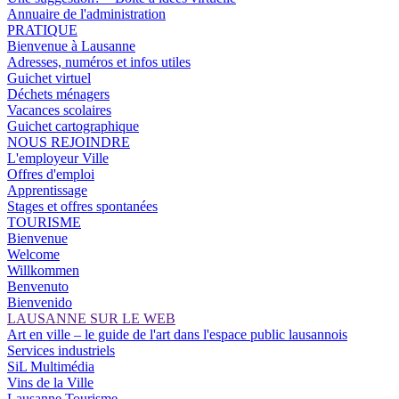
Annuaire de l'administration
PRATIQUE
Bienvenue à Lausanne
Adresses, numéros et infos utiles
Guichet virtuel
Déchets ménagers
Vacances scolaires
Guichet cartographique
NOUS REJOINDRE
L'employeur Ville
Offres d'emploi
Apprentissage
Stages et offres spontanées
TOURISME
Bienvenue
Welcome
Willkommen
Benvenuto
Bienvenido
LAUSANNE SUR LE WEB
Art en ville – le guide de l'art dans l'espace public lausannois
Services industriels
SiL Multimédia
Vins de la Ville
Lausanne Tourisme