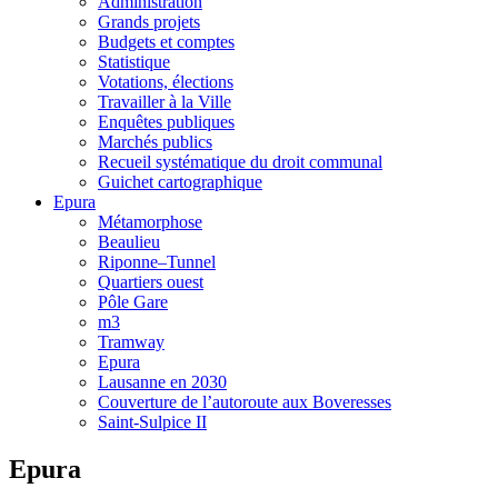
Administration
Grands projets
Budgets et comptes
Statistique
Votations, élections
Travailler à la Ville
Enquêtes publiques
Marchés publics
Recueil systématique du droit communal
Guichet cartographique
Epura
Métamorphose
Beaulieu
Riponne–Tunnel
Quartiers ouest
Pôle Gare
m3
Tramway
Epura
Lausanne en 2030
Couverture de l’autoroute aux Boveresses
Saint-Sulpice II
Epura