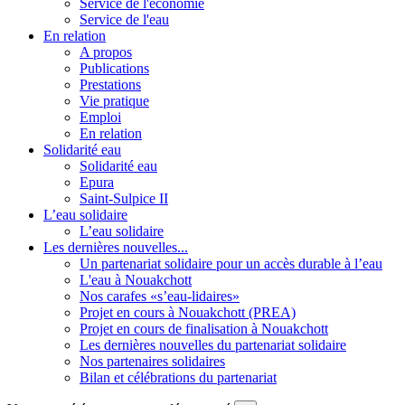
Service de l'économie
Service de l'eau
En relation
A propos
Publications
Prestations
Vie pratique
Emploi
En relation
Solidarité eau
Solidarité eau
Epura
Saint-Sulpice II
L’eau solidaire
L’eau solidaire
Les dernières nouvelles...
Un partenariat solidaire pour un accès durable à l’eau
L'eau à Nouakchott
Nos carafes «s’eau-lidaires»
Projet en cours à Nouakchott (PREA)
Projet en cours de finalisation à Nouakchott
Les dernières nouvelles du partenariat solidaire
Nos partenaires solidaires
Bilan et célébrations du partenariat