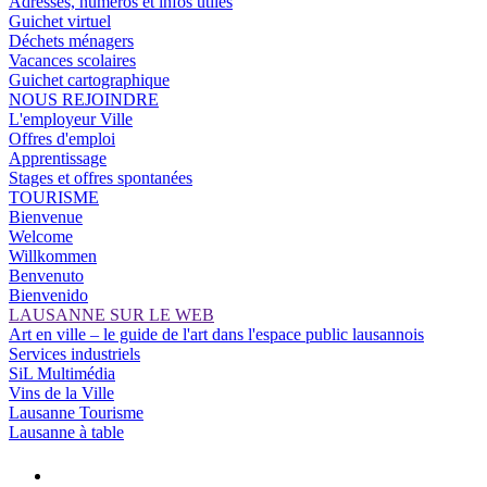
Adresses, numéros et infos utiles
Guichet virtuel
Déchets ménagers
Vacances scolaires
Guichet cartographique
NOUS REJOINDRE
L'employeur Ville
Offres d'emploi
Apprentissage
Stages et offres spontanées
TOURISME
Bienvenue
Welcome
Willkommen
Benvenuto
Bienvenido
LAUSANNE SUR LE WEB
Art en ville – le guide de l'art dans l'espace public lausannois
Services industriels
SiL Multimédia
Vins de la Ville
Lausanne Tourisme
Lausanne à table