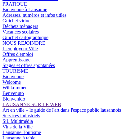
PRATIQUE
Bienvenue à Lausanne
Adresses, numéros et infos utiles
Guichet virtuel
Déchets ménagers
Vacances scolaires
Guichet cartographique
NOUS REJOINDRE
L'employeur Ville
Offres d'emploi
Apprentissage
Stages et offres spontanées
TOURISME
Bienvenue
Welcome
Willkommen
Benvenuto
Bienvenido
LAUSANNE SUR LE WEB
Art en ville – le guide de l'art dans l'espace public lausannois
Services industriels
SiL Multimédia
Vins de la Ville
Lausanne Tourisme
Lausanne à table