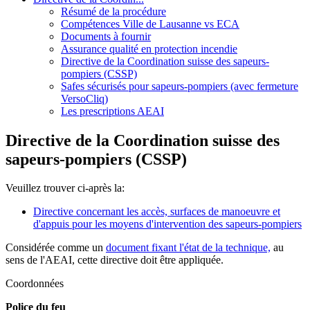
Résumé de la procédure
Compétences Ville de Lausanne vs ECA
Documents à fournir
Assurance qualité en protection incendie
Directive de la Coordination suisse des sapeurs-
pompiers (CSSP)
Safes sécurisés pour sapeurs-pompiers (avec fermeture
VersoCliq)
Les prescriptions AEAI
Directive de la Coordination suisse des
sapeurs-pompiers (CSSP)
Veuillez trouver ci-après la:
Directive concernant les accès, surfaces de manoeuvre et
d'appuis pour les moyens d'intervention des sapeurs-pompiers
Considérée comme un
document fixant l'état de la technique,
au
sens de l'AEAI, cette directive doit être appliquée.
Coordonnées
Police du feu