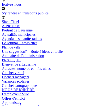
Ecrivez-nous
S'y rendre en transports publics
Site officiel
À PROPOS
Portrait de Lausanne
Actualités municipales
Agenda des manifestations
Le Journal + newsletter
Plan de ville
Une suggestion? – Boîte à idées virtuelle
Annuaire de l'administration
PRATIQUE
Bienvenue à Lausanne
Adresses, numéros et infos utiles
Guichet virtuel
Déchets ménagers
Vacances scolaires
Guichet cartographique
NOUS REJOINDRE
L'employeur Ville
Offres d'emploi
Apprentissage