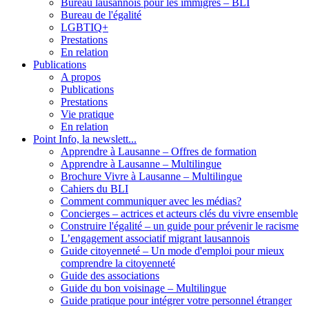
Bureau lausannois pour les immigrés – BLI
Bureau de l'égalité
LGBTIQ+
Prestations
En relation
Publications
A propos
Publications
Prestations
Vie pratique
En relation
Point Info, la newslett...
Apprendre à Lausanne – Offres de formation
Apprendre à Lausanne – Multilingue
Brochure Vivre à Lausanne – Multilingue
Cahiers du BLI
Comment communiquer avec les médias?
Concierges – actrices et acteurs clés du vivre ensemble
Construire l'égalité – un guide pour prévenir le racisme
L’engagement associatif migrant lausannois
Guide citoyenneté – Un mode d'emploi pour mieux
comprendre la citoyenneté
Guide des associations
Guide du bon voisinage – Multilingue
Guide pratique pour intégrer votre personnel étranger