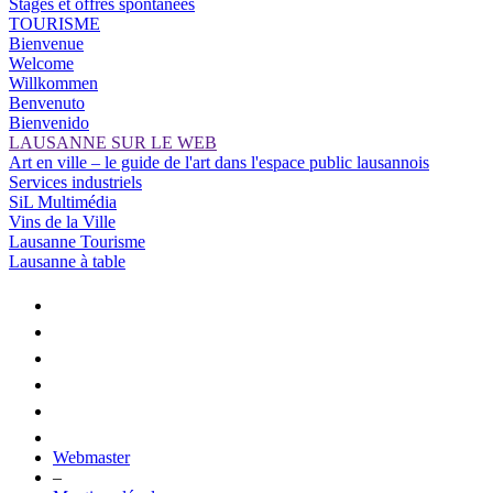
Stages et offres spontanées
TOURISME
Bienvenue
Welcome
Willkommen
Benvenuto
Bienvenido
LAUSANNE SUR LE WEB
Art en ville – le guide de l'art dans l'espace public lausannois
Services industriels
SiL Multimédia
Vins de la Ville
Lausanne Tourisme
Lausanne à table
Webmaster
–