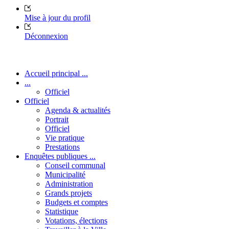
Mise à jour du profil
Déconnexion
Accueil principal ...
...
Officiel
Officiel
Agenda & actualités
Portrait
Officiel
Vie pratique
Prestations
Enquêtes publiques ...
Conseil communal
Municipalité
Administration
Grands projets
Budgets et comptes
Statistique
Votations, élections