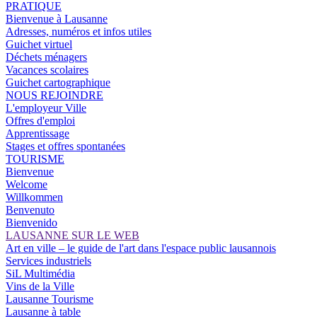
PRATIQUE
Bienvenue à Lausanne
Adresses, numéros et infos utiles
Guichet virtuel
Déchets ménagers
Vacances scolaires
Guichet cartographique
NOUS REJOINDRE
L'employeur Ville
Offres d'emploi
Apprentissage
Stages et offres spontanées
TOURISME
Bienvenue
Welcome
Willkommen
Benvenuto
Bienvenido
LAUSANNE SUR LE WEB
Art en ville – le guide de l'art dans l'espace public lausannois
Services industriels
SiL Multimédia
Vins de la Ville
Lausanne Tourisme
Lausanne à table