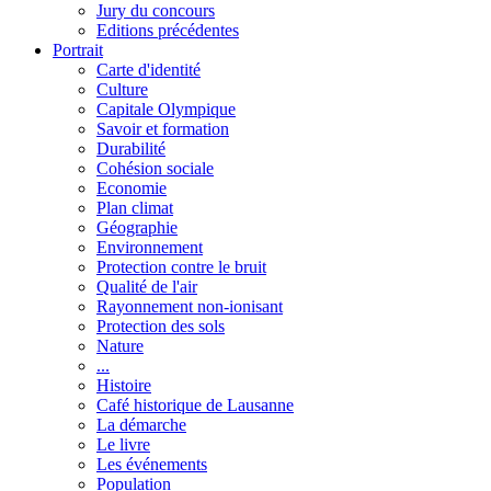
Jury du concours
Editions précédentes
Portrait
Carte d'identité
Culture
Capitale Olympique
Savoir et formation
Durabilité
Cohésion sociale
Economie
Plan climat
Géographie
Environnement
Protection contre le bruit
Qualité de l'air
Rayonnement non-ionisant
Protection des sols
Nature
...
Histoire
Café historique de Lausanne
La démarche
Le livre
Les événements
Population