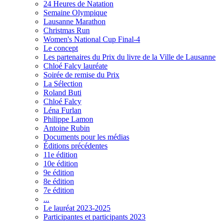
24 Heures de Natation
Semaine Olympique
Lausanne Marathon
Christmas Run
Women's National Cup Final-4
Le concept
Les partenaires du Prix du livre de la Ville de Lausanne
Chloé Falcy lauréate
Soirée de remise du Prix
La Sélection
Roland Buti
Chloé Falcy
Léna Furlan
Philippe Lamon
Antoine Rubin
Documents pour les médias
Éditions précédentes
11e édition
10e édition
9e édition
8e édition
7e édition
...
Le lauréat 2023-2025
Participantes et participants 2023