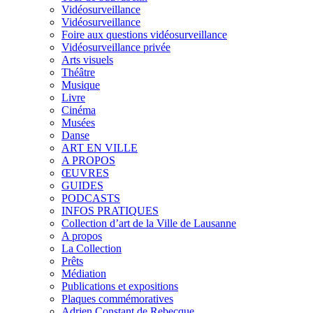
Vidéosurveillance
Vidéosurveillance
Foire aux questions vidéosurveillance
Vidéosurveillance privée
Arts visuels
Théâtre
Musique
Livre
Cinéma
Musées
Danse
ART EN VILLE
A PROPOS
ŒUVRES
GUIDES
PODCASTS
INFOS PRATIQUES
Collection d’art de la Ville de Lausanne
A propos
La Collection
Prêts
Médiation
Publications et expositions
Plaques commémoratives
Adrien Constant de Rebecque