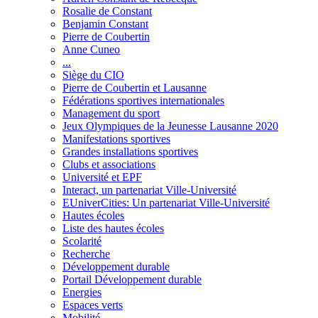
Rosalie de Constant
Benjamin Constant
Pierre de Coubertin
Anne Cuneo
...
Siège du CIO
Pierre de Coubertin et Lausanne
Fédérations sportives internationales
Management du sport
Jeux Olympiques de la Jeunesse Lausanne 2020
Manifestations sportives
Grandes installations sportives
Clubs et associations
Université et EPF
Interact, un partenariat Ville-Université
EUniverCities: Un partenariat Ville-Université
Hautes écoles
Liste des hautes écoles
Scolarité
Recherche
Développement durable
Portail Développement durable
Energies
Espaces verts
Mobilité