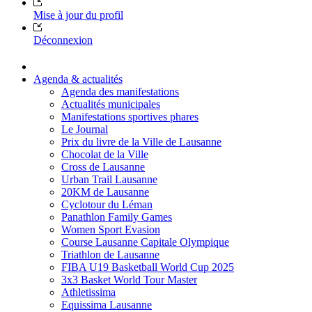
Mise à jour du profil
Déconnexion
Agenda & actualités
Agenda des manifestations
Actualités municipales
Manifestations sportives phares
Le Journal
Prix du livre de la Ville de Lausanne
Chocolat de la Ville
Cross de Lausanne
Urban Trail Lausanne
20KM de Lausanne
Cyclotour du Léman
Panathlon Family Games
Women Sport Evasion
Course Lausanne Capitale Olympique
Triathlon de Lausanne
FIBA U19 Basketball World Cup 2025
3x3 Basket World Tour Master
Athletissima
Equissima Lausanne