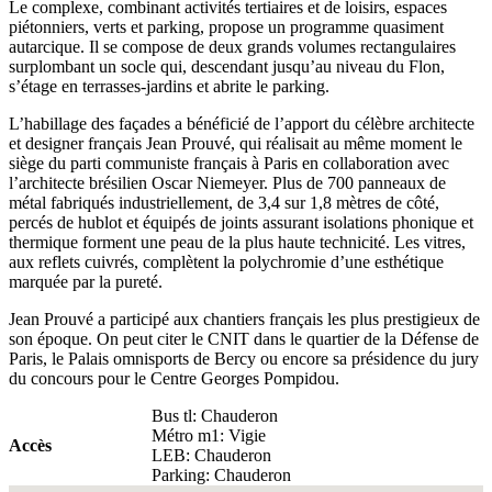
Le complexe, combinant activités tertiaires et de loisirs, espaces
piétonniers, verts et parking, propose un programme quasiment
autarcique. Il se compose de deux grands volumes rectangulaires
surplombant un socle qui, descendant jusqu’au niveau du Flon,
s’étage en terrasses-jardins et abrite le parking.
L’habillage des façades a bénéficié de l’apport du célèbre architecte
et designer français Jean Prouvé, qui réalisait au même moment le
siège du parti communiste français à Paris en collaboration avec
l’architecte brésilien Oscar Niemeyer. Plus de 700 panneaux de
métal fabriqués industriellement, de 3,4 sur 1,8 mètres de côté,
percés de hublot et équipés de joints assurant isolations phonique et
thermique forment une peau de la plus haute technicité. Les vitres,
aux reflets cuivrés, complètent la polychromie d’une esthétique
marquée par la pureté.
Jean Prouvé a participé aux chantiers français les plus prestigieux de
son époque. On peut citer le CNIT dans le quartier de la Défense de
Paris, le Palais omnisports de Bercy ou encore sa présidence du jury
du concours pour le Centre Georges Pompidou.
Bus tl: Chauderon
Métro m1: Vigie
Accès
LEB: Chauderon
Parking: Chauderon