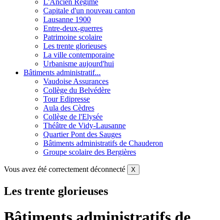
L'Ancien Régime
Capitale d'un nouveau canton
Lausanne 1900
Entre-deux-guerres
Patrimoine scolaire
Les trente glorieuses
La ville contemporaine
Urbanisme aujourd'hui
Bâtiments administratif...
Vaudoise Assurances
Collège du Belvédère
Tour Edipresse
Aula des Cèdres
Collège de l'Elysée
Théâtre de Vidy-Lausanne
Quartier Pont des Sauges
Bâtiments administratifs de Chauderon
Groupe scolaire des Bergières
Vous avez été correctement déconnecté
X
Les trente glorieuses
Bâtiments administratifs de