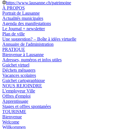
https://www.lausanne.ch/patrimoine
À PROPOS
Portrait de Lausanne
Actualités municipales
Agenda des manifestations
Le Journal + newsletter
Plan de ville
Une suggestion? – Boîte à idées virtuelle
Annuaire de l'administration
PRATIQUE
Bienvenue à Lausanne
Adresses, numéros et infos utiles
Guichet virtuel
Déchets ménagers
Vacances scolaires
Guichet cartographique
NOUS REJOINDRE
L'employeur Ville
Offres d'emploi
Apprentissage
Stages et offres spontanées
TOURISME
Bienvenue
Welcome
Willkommen