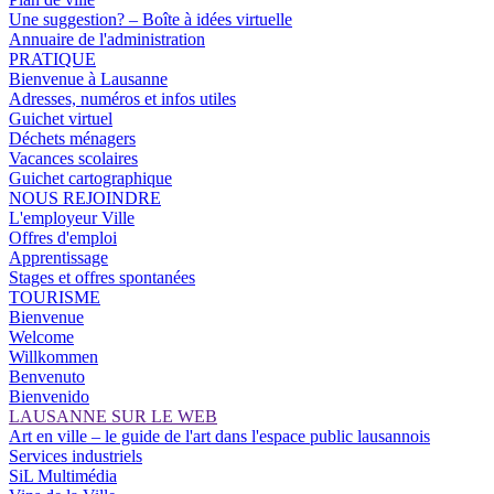
Une suggestion? – Boîte à idées virtuelle
Annuaire de l'administration
PRATIQUE
Bienvenue à Lausanne
Adresses, numéros et infos utiles
Guichet virtuel
Déchets ménagers
Vacances scolaires
Guichet cartographique
NOUS REJOINDRE
L'employeur Ville
Offres d'emploi
Apprentissage
Stages et offres spontanées
TOURISME
Bienvenue
Welcome
Willkommen
Benvenuto
Bienvenido
LAUSANNE SUR LE WEB
Art en ville – le guide de l'art dans l'espace public lausannois
Services industriels
SiL Multimédia