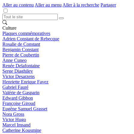
Aller au contenu
Aller au menu
Aller à la recherche
Partager
Culture
Plaques commémoratives
Adrien Constant de Rebecque
Rosalie de Constant
Benjamin Constant
Pierre de Coubertin
Anne Cuneo
Renée Delafontaine
Serge Diaghilev
Victor Desarzens
Henriette Enrique Favez
Gabriel Fauré
Valérie de Gasparin
Edward Gibbon
Françoise Giroud
Eugène Samuel Grasset
Nora Gross
Victor Hugo
Marcel Imsand
Catherine Kousmine