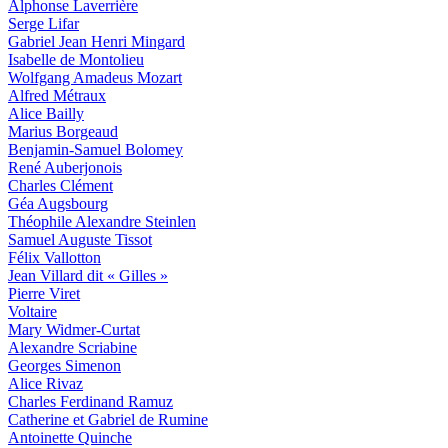
Alphonse Laverrière
Serge Lifar
Gabriel Jean Henri Mingard
Isabelle de Montolieu
Wolfgang Amadeus Mozart
Alfred Métraux
Alice Bailly
Marius Borgeaud
Benjamin-Samuel Bolomey
René Auberjonois
Charles Clément
Géa Augsbourg
Théophile Alexandre Steinlen
Samuel Auguste Tissot
Félix Vallotton
Jean Villard dit « Gilles »
Pierre Viret
Voltaire
Mary Widmer-Curtat
Alexandre Scriabine
Georges Simenon
Alice Rivaz
Charles Ferdinand Ramuz
Catherine et Gabriel de Rumine
Antoinette Quinche