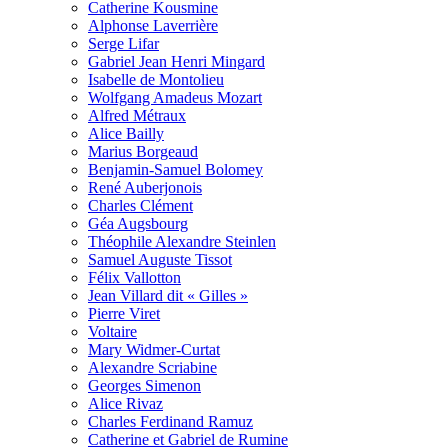
Catherine Kousmine
Alphonse Laverrière
Serge Lifar
Gabriel Jean Henri Mingard
Isabelle de Montolieu
Wolfgang Amadeus Mozart
Alfred Métraux
Alice Bailly
Marius Borgeaud
Benjamin-Samuel Bolomey
René Auberjonois
Charles Clément
Géa Augsbourg
Théophile Alexandre Steinlen
Samuel Auguste Tissot
Félix Vallotton
Jean Villard dit « Gilles »
Pierre Viret
Voltaire
Mary Widmer-Curtat
Alexandre Scriabine
Georges Simenon
Alice Rivaz
Charles Ferdinand Ramuz
Catherine et Gabriel de Rumine