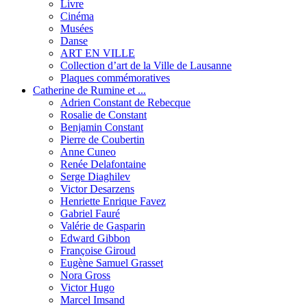
Livre
Cinéma
Musées
Danse
ART EN VILLE
Collection d’art de la Ville de Lausanne
Plaques commémoratives
Catherine de Rumine et ...
Adrien Constant de Rebecque
Rosalie de Constant
Benjamin Constant
Pierre de Coubertin
Anne Cuneo
Renée Delafontaine
Serge Diaghilev
Victor Desarzens
Henriette Enrique Favez
Gabriel Fauré
Valérie de Gasparin
Edward Gibbon
Françoise Giroud
Eugène Samuel Grasset
Nora Gross
Victor Hugo
Marcel Imsand