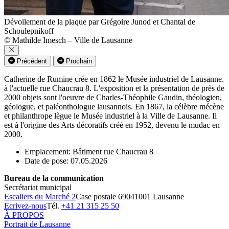
Dévoilement de la plaque par Grégoire Junod et Chantal de
Schoulepnikoff
© Mathilde Imesch – Ville de Lausanne
Précédent
Prochain
Catherine de Rumine crée en 1862 le Musée industriel de Lausanne.
à l'actuelle rue Chaucrau 8. L'exposition et la présentation de près de
2000 objets sont l'oeuvre de Charles-Théophile Gaudin, théologien,
géologue, et paléonthologue lausannois. En 1867, la célèbre mécène
et philanthrope lègue le Musée industriel à la Ville de Lausanne. Il
est à l'origine des Arts décoratifs créé en 1952, devenu le mudac en
2000.
Emplacement: Bâtiment rue Chaucrau 8
Date de pose: 07.05.2026
Bureau de la communication
Secrétariat municipal
Escaliers du Marché 2
Case postale 6904
1001 Lausanne
Ecrivez-nous
Tél.
+41 21 315 25 50
À PROPOS
Portrait de Lausanne