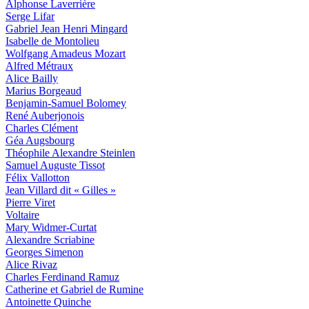
Alphonse Laverrière
Serge Lifar
Gabriel Jean Henri Mingard
Isabelle de Montolieu
Wolfgang Amadeus Mozart
Alfred Métraux
Alice Bailly
Marius Borgeaud
Benjamin-Samuel Bolomey
René Auberjonois
Charles Clément
Géa Augsbourg
Théophile Alexandre Steinlen
Samuel Auguste Tissot
Félix Vallotton
Jean Villard dit « Gilles »
Pierre Viret
Voltaire
Mary Widmer-Curtat
Alexandre Scriabine
Georges Simenon
Alice Rivaz
Charles Ferdinand Ramuz
Catherine et Gabriel de Rumine
Antoinette Quinche