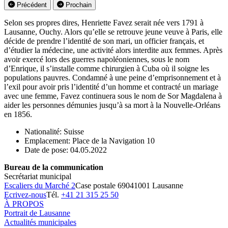
Précédent
Prochain
Selon ses propres dires, Henriette Favez serait née vers 1791 à
Lausanne, Ouchy. Alors qu’elle se retrouve jeune veuve à Paris, elle
décide de prendre l’identité de son mari, un officier français, et
d’étudier la médecine, une activité alors interdite aux femmes. Après
avoir exercé lors des guerres napoléoniennes, sous le nom
d’Enrique, il s’installe comme chirurgien à Cuba où il soigne les
populations pauvres. Condamné à une peine d’emprisonnement et à
l’exil pour avoir pris l’identité d’un homme et contracté un mariage
avec une femme, Favez continuera sous le nom de Sor Magdalena à
aider les personnes démunies jusqu’à sa mort à la Nouvelle-Orléans
en 1856.
Nationalité: Suisse
Emplacement: Place de la Navigation 10
Date de pose: 04.05.2022
Bureau de la communication
Secrétariat municipal
Escaliers du Marché 2
Case postale 6904
1001 Lausanne
Ecrivez-nous
Tél.
+41 21 315 25 50
À PROPOS
Portrait de Lausanne
Actualités municipales