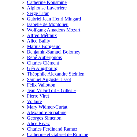
Catherine Kousmine
Alphonse Laverrière
Serge Lifar
Gabriel Jean Henri Mingard
Isabelle de Montolieu
Wolfgang Amadeus Mozart
Alfred Métraux
Alice Bailly
Marius Borgeaud
Benjamin-Samuel Bolomey
René Auberjonois
Charles Clément
Géa Augsbourg
Théophile Alexandre Steinlen
Samuel Auguste Tissot
Félix Vallotton
Jean Villard dit « Gilles »
Pierre Viret
Voltaire
Mary Widmer-Curtat
Alexandre Scriabine
Georges Simenon
Alice Rivaz
Charles Ferdinand Ramuz
Catherine et Gabriel de Rumine