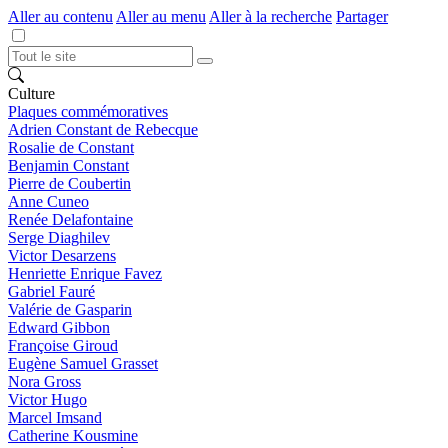
Aller au contenu
Aller au menu
Aller à la recherche
Partager
Culture
Plaques commémoratives
Adrien Constant de Rebecque
Rosalie de Constant
Benjamin Constant
Pierre de Coubertin
Anne Cuneo
Renée Delafontaine
Serge Diaghilev
Victor Desarzens
Henriette Enrique Favez
Gabriel Fauré
Valérie de Gasparin
Edward Gibbon
Françoise Giroud
Eugène Samuel Grasset
Nora Gross
Victor Hugo
Marcel Imsand
Catherine Kousmine