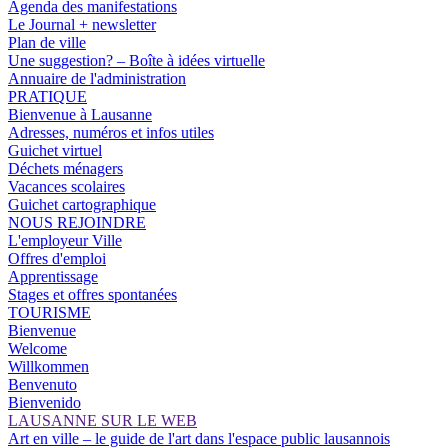
Agenda des manifestations
Le Journal + newsletter
Plan de ville
Une suggestion? – Boîte à idées virtuelle
Annuaire de l'administration
PRATIQUE
Bienvenue à Lausanne
Adresses, numéros et infos utiles
Guichet virtuel
Déchets ménagers
Vacances scolaires
Guichet cartographique
NOUS REJOINDRE
L'employeur Ville
Offres d'emploi
Apprentissage
Stages et offres spontanées
TOURISME
Bienvenue
Welcome
Willkommen
Benvenuto
Bienvenido
LAUSANNE SUR LE WEB
Art en ville – le guide de l'art dans l'espace public lausannois