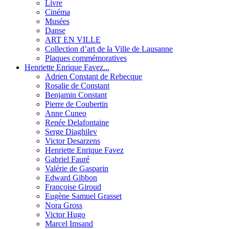
Livre
Cinéma
Musées
Danse
ART EN VILLE
Collection d’art de la Ville de Lausanne
Plaques commémoratives
Henriette Enrique Favez...
Adrien Constant de Rebecque
Rosalie de Constant
Benjamin Constant
Pierre de Coubertin
Anne Cuneo
Renée Delafontaine
Serge Diaghilev
Victor Desarzens
Henriette Enrique Favez
Gabriel Fauré
Valérie de Gasparin
Edward Gibbon
Françoise Giroud
Eugène Samuel Grasset
Nora Gross
Victor Hugo
Marcel Imsand