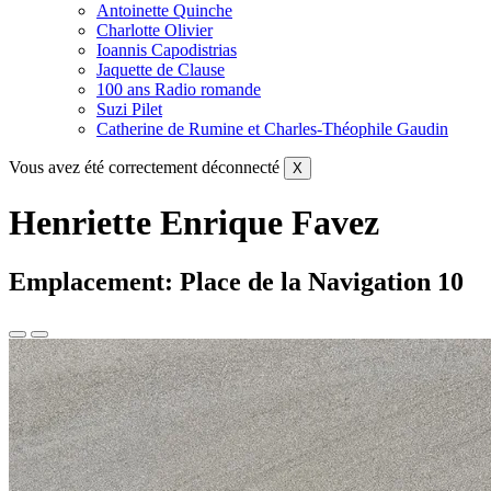
Antoinette Quinche
Charlotte Olivier
Ioannis Capodistrias
Jaquette de Clause
100 ans Radio romande
Suzi Pilet
Catherine de Rumine et Charles-Théophile Gaudin
Vous avez été correctement déconnecté
X
Henriette Enrique Favez
Emplacement: Place de la Navigation 10