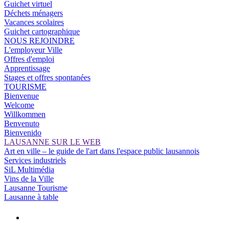
Guichet virtuel
Déchets ménagers
Vacances scolaires
Guichet cartographique
NOUS REJOINDRE
L'employeur Ville
Offres d'emploi
Apprentissage
Stages et offres spontanées
TOURISME
Bienvenue
Welcome
Willkommen
Benvenuto
Bienvenido
LAUSANNE SUR LE WEB
Art en ville – le guide de l'art dans l'espace public lausannois
Services industriels
SiL Multimédia
Vins de la Ville
Lausanne Tourisme
Lausanne à table