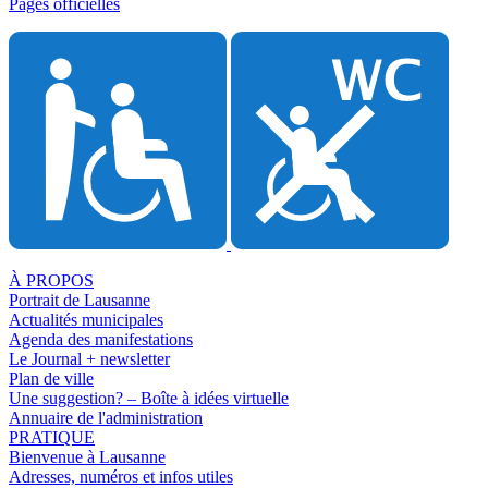
Pages officielles
À PROPOS
Portrait de Lausanne
Actualités municipales
Agenda des manifestations
Le Journal + newsletter
Plan de ville
Une suggestion? – Boîte à idées virtuelle
Annuaire de l'administration
PRATIQUE
Bienvenue à Lausanne
Adresses, numéros et infos utiles