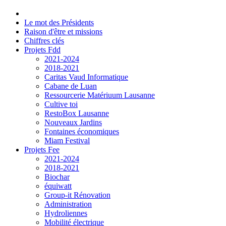
Le mot des Présidents
Raison d'être et missions
Chiffres clés
Projets Fdd
2021-2024
2018-2021
Caritas Vaud Informatique
Cabane de Luan
Ressourcerie Matériuum Lausanne
Cultive toi
RestoBox Lausanne
Nouveaux Jardins
Fontaines économiques
Miam Festival
Projets Fee
2021-2024
2018-2021
Biochar
équiwatt
Group-it Rénovation
Administration
Hydroliennes
Mobilité électrique