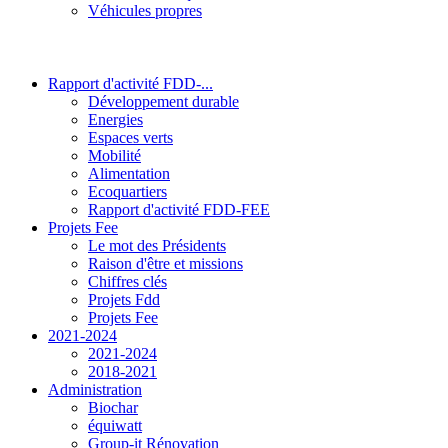
Véhicules propres
Rapport d'activité FDD-...
Développement durable
Energies
Espaces verts
Mobilité
Alimentation
Ecoquartiers
Rapport d'activité FDD-FEE
Projets Fee
Le mot des Présidents
Raison d'être et missions
Chiffres clés
Projets Fdd
Projets Fee
2021-2024
2021-2024
2018-2021
Administration
Biochar
équiwatt
Group-it Rénovation