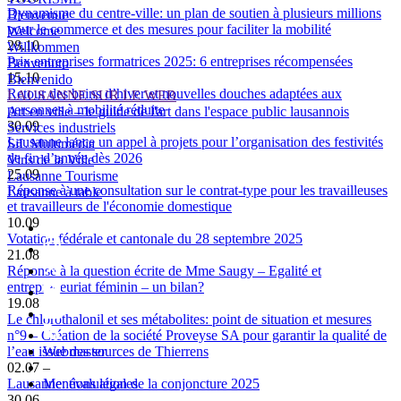
Dynamisme du centre-ville: un plan de soutien à plusieurs millions
Bienvenue
pour le commerce et des mesures pour faciliter la mobilité
Welcome
28.10
Willkommen
Prix entreprises formatrices 2025: 6 entreprises récompensées
Benvenuto
15.10
Bienvenido
Retour des bains d’hiver et nouvelles douches adaptées aux
LAUSANNE SUR LE WEB
personnes à mobilité réduite
Art en ville – le guide de l'art dans l'espace public lausannois
30.09
Services industriels
Lausanne lance un appel à projets pour l’organisation des festivités
SiL Multimédia
de fin d’année dès 2026
Vins de la Ville
25.09
Lausanne Tourisme
Réponse à une consultation sur le contrat-type pour les travailleuses
Lausanne à table
et travailleurs de l'économie domestique
10.09
Votation fédérale et cantonale du 28 septembre 2025
21.08
Réponse à la question écrite de Mme Saugy – Egalité et
entrepreneuriat féminin – un bilan?
19.08
Le chlorothalonil et ses métabolites: point de situation et mesures
n°9 – Création de la société Proveyse SA pour garantir la qualité de
l’eau issue des sources de Thierrens
Webmaster
02.07
–
Lausanne: évaluation de la conjoncture 2025
Mentions légales
30.06