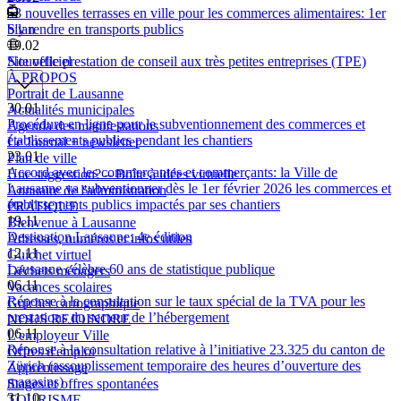
53 nouvelles terrasses en ville pour les commerces alimentaires: 1er
bilan
S'y rendre en transports publics
19.02
Nouvelle prestation de conseil aux très petites entreprises (TPE)
Site officiel
À PROPOS
Portrait de Lausanne
30.01
Actualités municipales
Procédure en ligne pour le subventionnement des commerces et
Agenda des manifestations
établissements publics pendant les chantiers
Le Journal + newsletter
23.01
Plan de ville
Accord avec les commerçantes et commerçants: la Ville de
Une suggestion? – Boîte à idées virtuelle
Lausanne va subventionner dès le 1er février 2026 les commerces et
Annuaire de l'administration
établissements publics impactés par ses chantiers
PRATIQUE
19.11
Bienvenue à Lausanne
Destination Lausanne: 4e édition
Adresses, numéros et infos utiles
12.11
Guichet virtuel
Lausanne célèbre 60 ans de statistique publique
Déchets ménagers
06.11
Vacances scolaires
Réponse à la consultation sur le taux spécial de la TVA pour les
Guichet cartographique
prestations du secteur de l’hébergement
NOUS REJOINDRE
06.11
L'employeur Ville
Réponse à la consultation relative à l’initiative 23.325 du canton de
Offres d'emploi
Zürich (assouplissement temporaire des heures d’ouverture des
Apprentissage
magasins)
Stages et offres spontanées
31.10
TOURISME