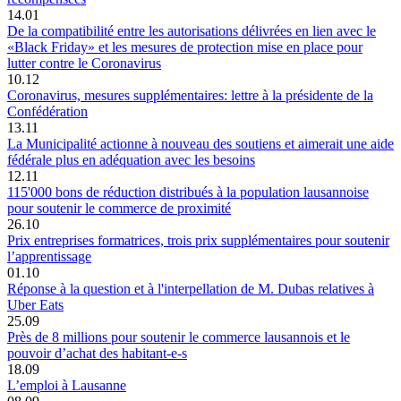
14.01
De la compatibilité entre les autorisations délivrées en lien avec le
«Black Friday» et les mesures de protection mise en place pour
lutter contre le Coronavirus
10.12
Coronavirus, mesures supplémentaires: lettre à la présidente de la
Confédération
13.11
La Municipalité actionne à nouveau des soutiens et aimerait une aide
fédérale plus en adéquation avec les besoins
12.11
115'000 bons de réduction distribués à la population lausannoise
pour soutenir le commerce de proximité
26.10
Prix entreprises formatrices, trois prix supplémentaires pour soutenir
l’apprentissage
01.10
Réponse à la question et à l'interpellation de M. Dubas relatives à
Uber Eats
25.09
Près de 8 millions pour soutenir le commerce lausannois et le
pouvoir d’achat des habitant-e-s
18.09
L’emploi à Lausanne