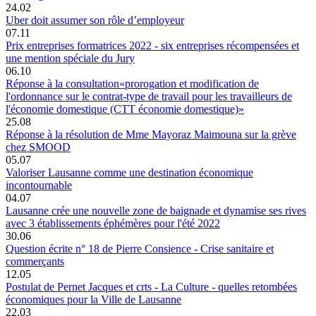
24.02
Uber doit assumer son rôle d’employeur
07.11
Prix entreprises formatrices 2022 - six entreprises récompensées et
une mention spéciale du Jury
06.10
Réponse à la consultation«prorogation et modification de
l'ordonnance sur le contrat-type de travail pour les travailleurs de
l'économie domestique (CTT économie domestique)»
25.08
Réponse à la résolution de Mme Mayoraz Maimouna sur la grève
chez SMOOD
05.07
Valoriser Lausanne comme une destination économique
incontournable
04.07
Lausanne crée une nouvelle zone de baignade et dynamise ses rives
avec 3 établissements éphémères pour l'été 2022
30.06
Question écrite n° 18 de Pierre Consience - Crise sanitaire et
commerçants
12.05
Postulat de Pernet Jacques et crts - La Culture - quelles retombées
économiques pour la Ville de Lausanne
22.03