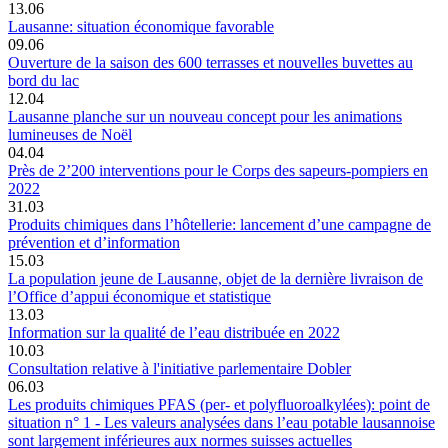
13.06
Lausanne: situation économique favorable
09.06
Ouverture de la saison des 600 terrasses et nouvelles buvettes au
bord du lac
12.04
Lausanne planche sur un nouveau concept pour les animations
lumineuses de Noël
04.04
Près de 2’200 interventions pour le Corps des sapeurs-pompiers en
2022
31.03
Produits chimiques dans l’hôtellerie: lancement d’une campagne de
prévention et d’information
15.03
La population jeune de Lausanne, objet de la dernière livraison de
l’Office d’appui économique et statistique
13.03
Information sur la qualité de l’eau distribuée en 2022
10.03
Consultation relative à l'initiative parlementaire Dobler
06.03
Les produits chimiques PFAS (per- et polyfluoroalkylées): point de
situation n° 1 - Les valeurs analysées dans l’eau potable lausannoise
sont largement inférieures aux normes suisses actuelles