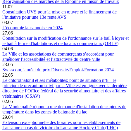
Réorganisation des marchés de la Riponne en raison de travaux
11.07
Consultation UVS pour la mise en œuvre et le financement de
l’initiative pour une 13e rente AVS
03.07
L'économie lausannoise en 2024
27.06
Consultation sur la modification de l'ordonnance sur le bail à loyer et
le bail à ferme d'habitations et de locaux commerciaux (OBLF)
04.06
La Ville et les associations de commerçants s’accordent pour
améliorer l’accessibilité et l’attractivité du centre-ville
23.05
Swisscom, lauréat du prix Diversité-Emploi-Formation 2024
22.05
Le chlorothalonil et ses métabolites: point de situation n°8 – le
principe de précaution suivi par la Ville est en ligne avec la dernière
directive de l’Office fédéral de la sécurité alimentaire et des affaires
vétérinaires (OSAV)
02.05
La Municipalité répond à une demande d'installation de capteurs de
température dans les zones de baignade du lac
29.04
Extension exceptionnelle des horaires pour les établissements de
Lausanne en cas de victoire du Lausanne Hockey Club (LHC)