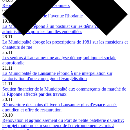
04.03
Réouverture des marchés saisonniers
04.02
La Ville sauve l’hôtel de l’avenue Rhodanie
19.12
La Municipalité répond à un postulat sur les démarches
administratives pour les familles endeuillées
28.11
La Municipalité abroge les prescriptions de 1981 sur les musiciens et
chanteurs de rue
25.11
Les seniors à Lausanne: une analyse démographique et sociale
approfondie
21.11
La Municipalité de Lausanne répond à une interpellation sur
l'autorisation d'une campagne d'évangélisation
21.11
Soutien financier de la Municipalité aux commerçants du marché de
la Riponne affectés par des travaux
20.11
Réouverture des bains d'hiver à Lausanne: plus d'espace, accès
quotidien et offre de restauration
30.10
Rénovation et agrandissement du Port de petite batellerie d'Ouchy:
le projet moderne et respectueux de l'environnement est mis à