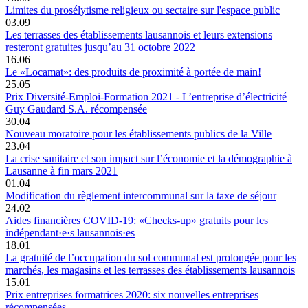
Limites du prosélytisme religieux ou sectaire sur l'espace public
03.09
Les terrasses des établissements lausannois et leurs extensions
resteront gratuites jusqu’au 31 octobre 2022
16.06
Le «Locamat»: des produits de proximité à portée de main!
25.05
Prix Diversité-Emploi-Formation 2021 - L’entreprise d’électricité
Guy Gaudard S.A. récompensée
30.04
Nouveau moratoire pour les établissements publics de la Ville
23.04
La crise sanitaire et son impact sur l’économie et la démographie à
Lausanne à fin mars 2021
01.04
Modification du règlement intercommunal sur la taxe de séjour
24.02
Aides financières COVID-19: «Checks-up» gratuits pour les
indépendant·e·s lausannois·es
18.01
La gratuité de l’occupation du sol communal est prolongée pour les
marchés, les magasins et les terrasses des établissements lausannois
15.01
Prix entreprises formatrices 2020: six nouvelles entreprises
récompensées