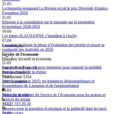
21.05
La brasserie-restaurant La Riviera reçoit le prix Diversité–Emploi–
Formation 2026
11.05
Réponse à la consultation sur le message sur la promotion
économique 2028-2031
10.04
Les lettres #LAUSANNE s’installent à Ouchy
07.04
Lausanne prolonge la phase d’évaluation des projets et assure la
Coordonnées
continuité des festivités en 2026
Service de l'économie
Direction Sécurité et économie
11.03
Lausanne crée un macaron entreprise pour soutenir la mobilité
Rue du Port-Franc 18
professionnelle de la région
Rez-de-chaussée
09.03
Case postale 5354
Aperçu statistique 2025: les tendances démographiques et
1001 Lausanne
économiques de Lausanne et de l'agglomération
04.03
Situer sur le plan
Nouvelle newsletter du Service de l’économie pour les acteurs et
actrices du terrain
+41 21 315 20 20
27.02
Mesures pour la transition écologique et la publicité dans les taxis
Ecrivez-nous
26.02