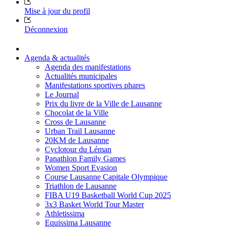
Mise à jour du profil
Déconnexion
Agenda & actualités
Agenda des manifestations
Actualités municipales
Manifestations sportives phares
Le Journal
Prix du livre de la Ville de Lausanne
Chocolat de la Ville
Cross de Lausanne
Urban Trail Lausanne
20KM de Lausanne
Cyclotour du Léman
Panathlon Family Games
Women Sport Evasion
Course Lausanne Capitale Olympique
Triathlon de Lausanne
FIBA U19 Basketball World Cup 2025
3x3 Basket World Tour Master
Athletissima
Equissima Lausanne