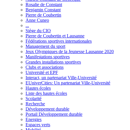
Rosalie de Constant
Benjamin Constant
Pierre de Coubertin
Anne Cuneo
...
Siège du CIO
Pierre de Coubertin et Lausanne
Fédérations sportives internationales
Management du sport
Jeux Olympiques de la Jeunesse Lausanne 2020
Manifestations sportives
Grandes installations sportives
Clubs et associations
Université et EPF
Interact, un partenariat Ville-Université
EUniverCities: Un partenariat Ville-Université
Hautes écoles
Liste des hautes écoles
Scolarité
Recherche
Développement durable
Portail Développement durable
Energies
Espaces verts
Mobilité