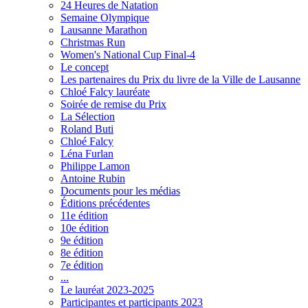
24 Heures de Natation
Semaine Olympique
Lausanne Marathon
Christmas Run
Women's National Cup Final-4
Le concept
Les partenaires du Prix du livre de la Ville de Lausanne
Chloé Falcy lauréate
Soirée de remise du Prix
La Sélection
Roland Buti
Chloé Falcy
Léna Furlan
Philippe Lamon
Antoine Rubin
Documents pour les médias
Éditions précédentes
11e édition
10e édition
9e édition
8e édition
7e édition
...
Le lauréat 2023-2025
Participantes et participants 2023