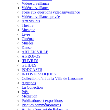
Vidéosurveillance
Vidéosurveillance
Foire aux questions vidéosurveillance
Vidéosurveillance privée
Arts visuels
Théâtre
Musique
Livre
Cinéma
Musées
Danse
ART EN VILLE
A PROPOS
ŒUVRES
GUIDES
PODCASTS
INFOS PRATIQUES
Collection d’art de la Ville de Lausanne
A propos
La Collection
Prêts
Médiation
Publications et expositions
Plaques commémoratives
Adrien Constant de Rebecque