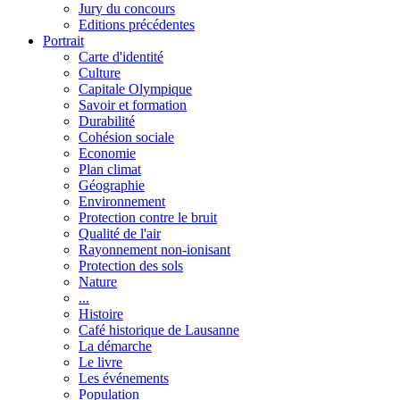
Jury du concours
Editions précédentes
Portrait
Carte d'identité
Culture
Capitale Olympique
Savoir et formation
Durabilité
Cohésion sociale
Economie
Plan climat
Géographie
Environnement
Protection contre le bruit
Qualité de l'air
Rayonnement non-ionisant
Protection des sols
Nature
...
Histoire
Café historique de Lausanne
La démarche
Le livre
Les événements
Population