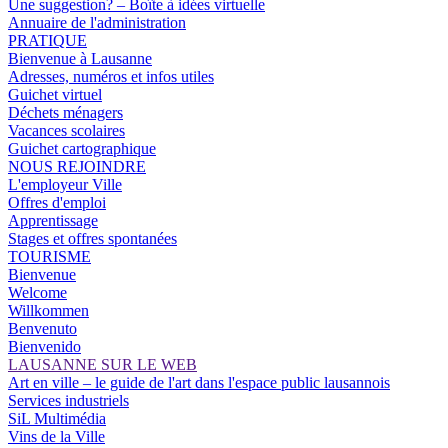
Une suggestion? – Boîte à idées virtuelle
Annuaire de l'administration
PRATIQUE
Bienvenue à Lausanne
Adresses, numéros et infos utiles
Guichet virtuel
Déchets ménagers
Vacances scolaires
Guichet cartographique
NOUS REJOINDRE
L'employeur Ville
Offres d'emploi
Apprentissage
Stages et offres spontanées
TOURISME
Bienvenue
Welcome
Willkommen
Benvenuto
Bienvenido
LAUSANNE SUR LE WEB
Art en ville – le guide de l'art dans l'espace public lausannois
Services industriels
SiL Multimédia
Vins de la Ville