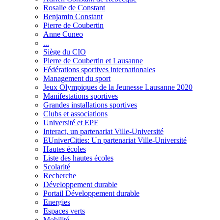
Rosalie de Constant
Benjamin Constant
Pierre de Coubertin
Anne Cuneo
...
Siège du CIO
Pierre de Coubertin et Lausanne
Fédérations sportives internationales
Management du sport
Jeux Olympiques de la Jeunesse Lausanne 2020
Manifestations sportives
Grandes installations sportives
Clubs et associations
Université et EPF
Interact, un partenariat Ville-Université
EUniverCities: Un partenariat Ville-Université
Hautes écoles
Liste des hautes écoles
Scolarité
Recherche
Développement durable
Portail Développement durable
Energies
Espaces verts
Mobilité