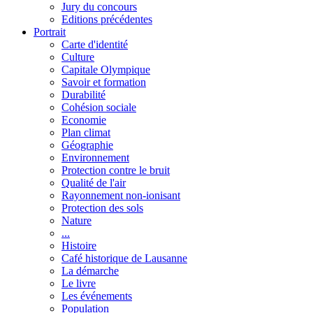
Jury du concours
Editions précédentes
Portrait
Carte d'identité
Culture
Capitale Olympique
Savoir et formation
Durabilité
Cohésion sociale
Economie
Plan climat
Géographie
Environnement
Protection contre le bruit
Qualité de l'air
Rayonnement non-ionisant
Protection des sols
Nature
...
Histoire
Café historique de Lausanne
La démarche
Le livre
Les événements
Population