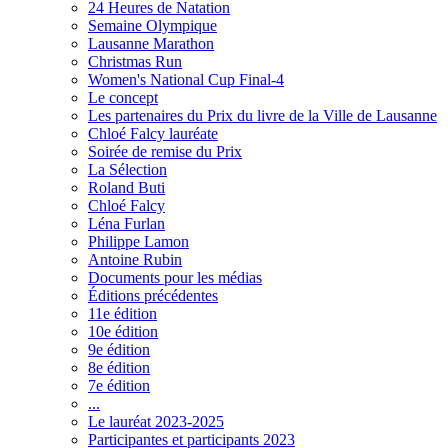
24 Heures de Natation
Semaine Olympique
Lausanne Marathon
Christmas Run
Women's National Cup Final-4
Le concept
Les partenaires du Prix du livre de la Ville de Lausanne
Chloé Falcy lauréate
Soirée de remise du Prix
La Sélection
Roland Buti
Chloé Falcy
Léna Furlan
Philippe Lamon
Antoine Rubin
Documents pour les médias
Éditions précédentes
11e édition
10e édition
9e édition
8e édition
7e édition
...
Le lauréat 2023-2025
Participantes et participants 2023