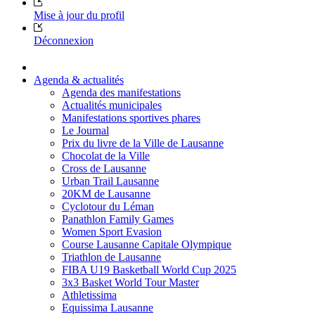
Mise à jour du profil
Déconnexion
Agenda & actualités
Agenda des manifestations
Actualités municipales
Manifestations sportives phares
Le Journal
Prix du livre de la Ville de Lausanne
Chocolat de la Ville
Cross de Lausanne
Urban Trail Lausanne
20KM de Lausanne
Cyclotour du Léman
Panathlon Family Games
Women Sport Evasion
Course Lausanne Capitale Olympique
Triathlon de Lausanne
FIBA U19 Basketball World Cup 2025
3x3 Basket World Tour Master
Athletissima
Equissima Lausanne