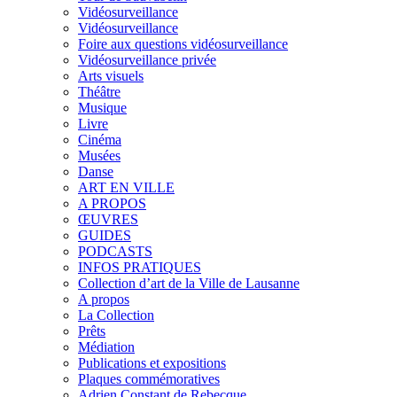
Vidéosurveillance
Vidéosurveillance
Foire aux questions vidéosurveillance
Vidéosurveillance privée
Arts visuels
Théâtre
Musique
Livre
Cinéma
Musées
Danse
ART EN VILLE
A PROPOS
ŒUVRES
GUIDES
PODCASTS
INFOS PRATIQUES
Collection d’art de la Ville de Lausanne
A propos
La Collection
Prêts
Médiation
Publications et expositions
Plaques commémoratives
Adrien Constant de Rebecque