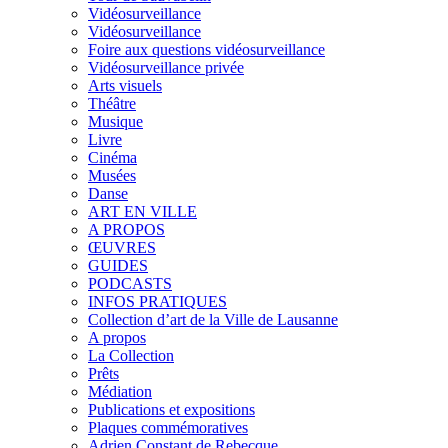
Vidéosurveillance
Vidéosurveillance
Foire aux questions vidéosurveillance
Vidéosurveillance privée
Arts visuels
Théâtre
Musique
Livre
Cinéma
Musées
Danse
ART EN VILLE
A PROPOS
ŒUVRES
GUIDES
PODCASTS
INFOS PRATIQUES
Collection d’art de la Ville de Lausanne
A propos
La Collection
Prêts
Médiation
Publications et expositions
Plaques commémoratives
Adrien Constant de Rebecque