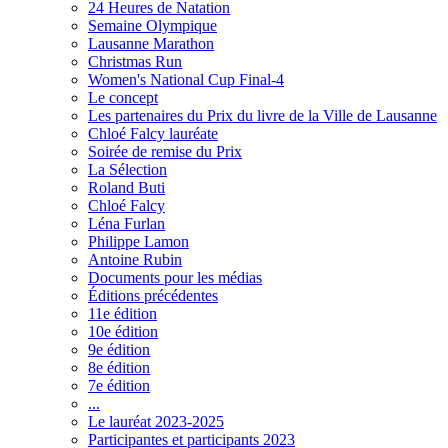
24 Heures de Natation
Semaine Olympique
Lausanne Marathon
Christmas Run
Women's National Cup Final-4
Le concept
Les partenaires du Prix du livre de la Ville de Lausanne
Chloé Falcy lauréate
Soirée de remise du Prix
La Sélection
Roland Buti
Chloé Falcy
Léna Furlan
Philippe Lamon
Antoine Rubin
Documents pour les médias
Éditions précédentes
11e édition
10e édition
9e édition
8e édition
7e édition
...
Le lauréat 2023-2025
Participantes et participants 2023