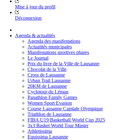
Mise à jour du profil
Déconnexion
Agenda & actualités
Agenda des manifestations
Actualités municipales
Manifestations sportives phares
Le Journal
Prix du livre de la Ville de Lausanne
Chocolat de la Ville
Cross de Lausanne
Urban Trail Lausanne
20KM de Lausanne
Cyclotour du Léman
Panathlon Family Games
Women Sport Evasion
Course Lausanne Capitale Olympique
Triathlon de Lausanne
FIBA U19 Basketball World Cup 2025
3x3 Basket World Tour Master
Athletissima
Equissima Lausanne