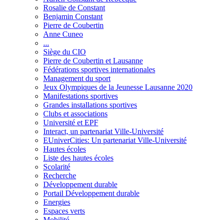
Rosalie de Constant
Benjamin Constant
Pierre de Coubertin
Anne Cuneo
...
Siège du CIO
Pierre de Coubertin et Lausanne
Fédérations sportives internationales
Management du sport
Jeux Olympiques de la Jeunesse Lausanne 2020
Manifestations sportives
Grandes installations sportives
Clubs et associations
Université et EPF
Interact, un partenariat Ville-Université
EUniverCities: Un partenariat Ville-Université
Hautes écoles
Liste des hautes écoles
Scolarité
Recherche
Développement durable
Portail Développement durable
Energies
Espaces verts
Mobilité