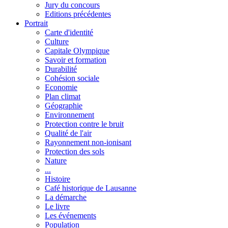
Jury du concours
Editions précédentes
Portrait
Carte d'identité
Culture
Capitale Olympique
Savoir et formation
Durabilité
Cohésion sociale
Economie
Plan climat
Géographie
Environnement
Protection contre le bruit
Qualité de l'air
Rayonnement non-ionisant
Protection des sols
Nature
...
Histoire
Café historique de Lausanne
La démarche
Le livre
Les événements
Population