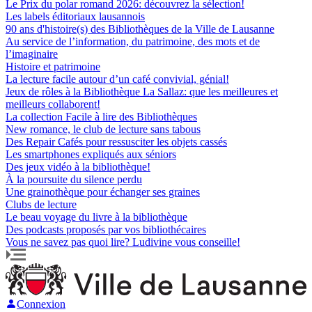
Le Prix du polar romand 2026: découvrez la sélection!
Les labels éditoriaux lausannois
90 ans d'histoire(s) des Bibliothèques de la Ville de Lausanne
Au service de l’information, du patrimoine, des mots et de
l’imaginaire
Histoire et patrimoine
La lecture facile autour d’un café convivial, génial!
Jeux de rôles à la Bibliothèque La Sallaz: que les meilleures et
meilleurs collaborent!
La collection Facile à lire des Bibliothèques
New romance, le club de lecture sans tabous
Des Repair Cafés pour ressusciter les objets cassés
Les smartphones expliqués aux séniors
Des jeux vidéo à la bibliothèque!
À la poursuite du silence perdu
Une grainothèque pour échanger ses graines
Clubs de lecture
Le beau voyage du livre à la bibliothèque
Des podcasts proposés par vos bibliothécaires
Vous ne savez pas quoi lire? Ludivine vous conseille!
Connexion