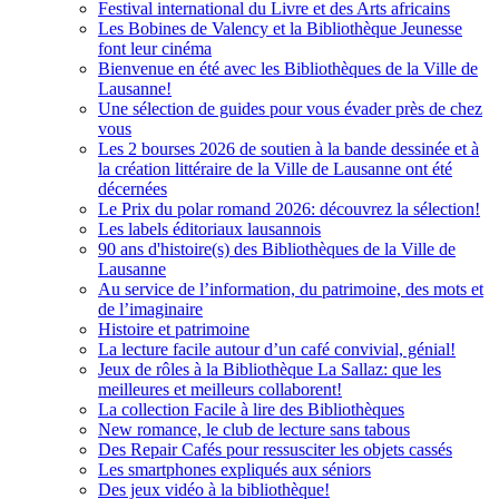
Festival international du Livre et des Arts africains
Les Bobines de Valency et la Bibliothèque Jeunesse
font leur cinéma
Bienvenue en été avec les Bibliothèques de la Ville de
Lausanne!
Une sélection de guides pour vous évader près de chez
vous
Les 2 bourses 2026 de soutien à la bande dessinée et à
la création littéraire de la Ville de Lausanne ont été
décernées
Le Prix du polar romand 2026: découvrez la sélection!
Les labels éditoriaux lausannois
90 ans d'histoire(s) des Bibliothèques de la Ville de
Lausanne
Au service de l’information, du patrimoine, des mots et
de l’imaginaire
Histoire et patrimoine
La lecture facile autour d’un café convivial, génial!
Jeux de rôles à la Bibliothèque La Sallaz: que les
meilleures et meilleurs collaborent!
La collection Facile à lire des Bibliothèques
New romance, le club de lecture sans tabous
Des Repair Cafés pour ressusciter les objets cassés
Les smartphones expliqués aux séniors
Des jeux vidéo à la bibliothèque!