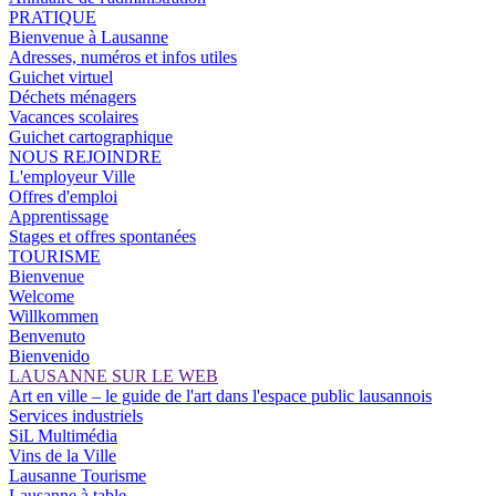
PRATIQUE
Bienvenue à Lausanne
Adresses, numéros et infos utiles
Guichet virtuel
Déchets ménagers
Vacances scolaires
Guichet cartographique
NOUS REJOINDRE
L'employeur Ville
Offres d'emploi
Apprentissage
Stages et offres spontanées
TOURISME
Bienvenue
Welcome
Willkommen
Benvenuto
Bienvenido
LAUSANNE SUR LE WEB
Art en ville – le guide de l'art dans l'espace public lausannois
Services industriels
SiL Multimédia
Vins de la Ville
Lausanne Tourisme
Lausanne à table