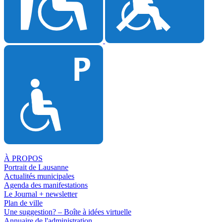
À PROPOS
Portrait de Lausanne
Actualités municipales
Agenda des manifestations
Le Journal + newsletter
Plan de ville
Une suggestion? – Boîte à idées virtuelle
Annuaire de l'administration