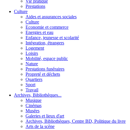
Vie pratique
Prestations
Culture
Aides et assurances sociales
Culture
Economie et commerce
Energies et eau
Enfance, jeunesse et scolarité
Intégration, étrangers
Logement
Loisirs
Mobilité, espace public
Nature
Prestations funéraires
Propreté et déchets
Quartiers
Sport
Travail
Archives, Bibliothèques...
Musique
Cinémas
Musées
Galeries et lieux d'art
Archives, Bibliothèques, Centre BD, Politique du livre
Arts de la scène