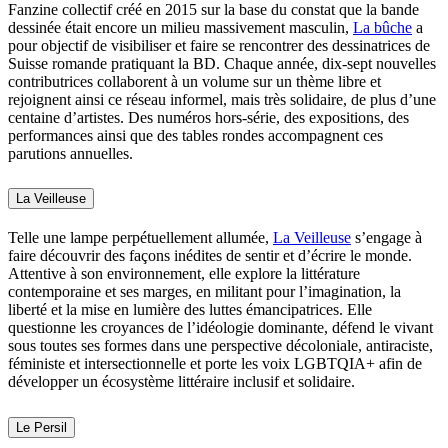
Fanzine collectif créé en 2015 sur la base du constat que la bande
dessinée était encore un milieu massivement masculin,
La bûche
a
pour objectif de visibiliser et faire se rencontrer des dessinatrices de
Suisse romande pratiquant la BD. Chaque année, dix-sept nouvelles
contributrices collaborent à un volume sur un thème libre et
rejoignent ainsi ce réseau informel, mais très solidaire, de plus d’une
centaine d’artistes. Des numéros hors-série, des expositions, des
performances ainsi que des tables rondes accompagnent ces
parutions annuelles.
La Veilleuse
Telle une lampe perpétuellement allumée,
La Veilleuse
s’engage à
faire découvrir des façons inédites de sentir et d’écrire le monde.
Attentive à son environnement, elle explore la littérature
contemporaine et ses marges, en militant pour l’imagination, la
liberté et la mise en lumière des luttes émancipatrices. Elle
questionne les croyances de l’idéologie dominante, défend le vivant
sous toutes ses formes dans une perspective décoloniale, antiraciste,
féministe et intersectionnelle et porte les voix LGBTQIA+ afin de
développer un écosystème littéraire inclusif et solidaire.
Le Persil