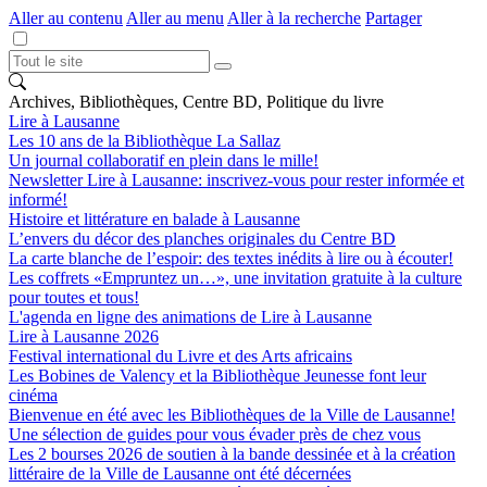
Aller au contenu
Aller au menu
Aller à la recherche
Partager
Archives, Bibliothèques, Centre BD, Politique du livre
Lire à Lausanne
Les 10 ans de la Bibliothèque La Sallaz
Un journal collaboratif en plein dans le mille!
Newsletter Lire à Lausanne: inscrivez-vous pour rester informée et
informé!
Histoire et littérature en balade à Lausanne
L’envers du décor des planches originales du Centre BD
La carte blanche de l’espoir: des textes inédits à lire ou à écouter!
Les coffrets «Empruntez un…», une invitation gratuite à la culture
pour toutes et tous!
L'agenda en ligne des animations de Lire à Lausanne
Lire à Lausanne 2026
Festival international du Livre et des Arts africains
Les Bobines de Valency et la Bibliothèque Jeunesse font leur
cinéma
Bienvenue en été avec les Bibliothèques de la Ville de Lausanne!
Une sélection de guides pour vous évader près de chez vous
Les 2 bourses 2026 de soutien à la bande dessinée et à la création
littéraire de la Ville de Lausanne ont été décernées