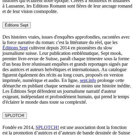
histoires qui éclairent notre époque. Créées à Montreux et installées
à Lausanne, les Editions Romann sont fières de leur ancrage romand
et de leur vision cosmopolite.
Éditions Sept
Des histoires vraies, issues d'enquêtes approfondies, racontées avec
la force narrative du roman: c'est la littérature du réel, que les
Éditions Sept
cultivent depuis 2014 en pionnières du slow
journalisme suisse. Leur publication emblématique, Sept mook,
premier livre-revue de Suisse, paraît chaque trimestre sous la forme
d'un beau livre réunissant enquêtes et grands reportages signés par
des autrices et auteurs helvétiques et internationaux. Au catalogue
figurent également des récits au long cours, proposés en version
imprimée, numérique et audio. En ligne,
sept.info
prolonge cette
démarche en publiant chaque semaine au moins une histoire inédite.
Les Éditions Sept défendent un journalisme narratif d'auteur
exigeant, indépendant et profondément humain, qui prend le temps
d'éclairer le monde dans toute sa complexité.
SPLOTCH!
Fondée en 2014,
SPLOTCH!
est une association dont la fonction
est la promotion d’autrices et d’auteurs de bande dessinée de Suisse