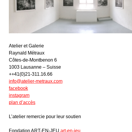
Atelier et Galerie
Raynald Métraux
Côtes-de-Montbenon 6
1003 Lausanne – Suisse
++41(0)21-311.16.66
info@atelier-metraux.com
facebook
instagram
plan d’accès
L’atelier remercie pour leur soutien
Fondation ART-EN-JEU
art-en-jeu