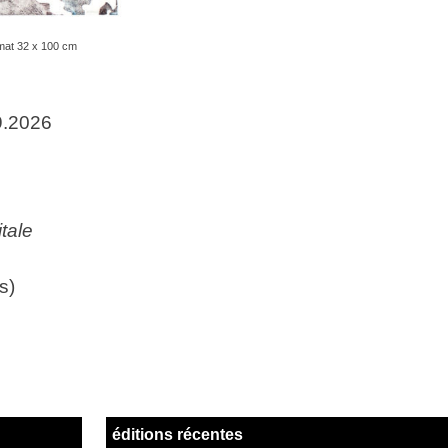
rmat 32 x 100 cm
9.2026
itale
s)
éditions récentes