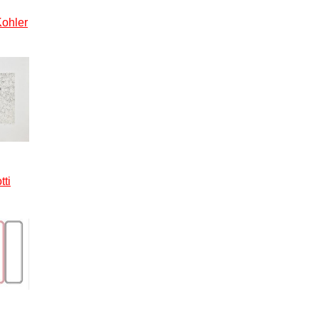
Kohler
tti