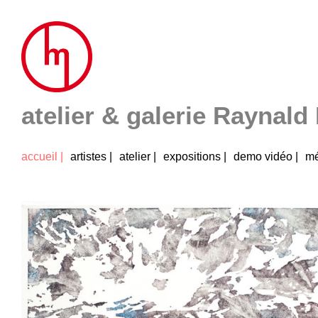
Skip
to
content
atelier & galerie Raynald
accueil |
artistes |
atelier |
expositions |
demo vidéo |
mé