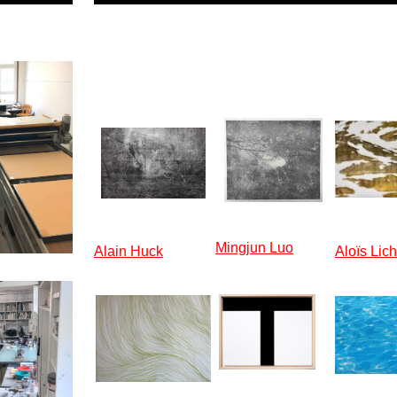
Mingjun Luo
Alain Huck
Aloïs Lich