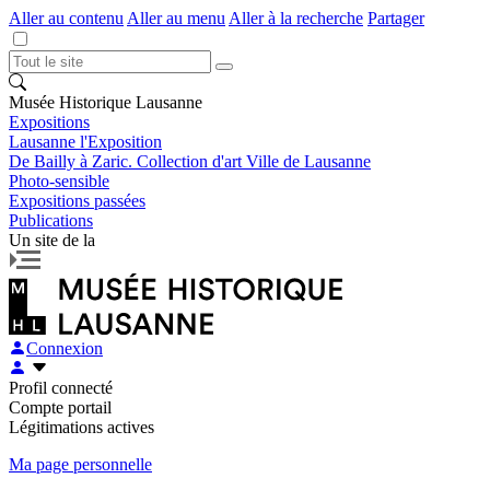
Aller au contenu
Aller au menu
Aller à la recherche
Partager
Musée Historique Lausanne
Expositions
Lausanne l'Exposition
De Bailly à Zaric. Collection d'art Ville de Lausanne
Photo-sensible
Expositions passées
Publications
Un site de la
Connexion
Profil connecté
Compte portail
Légitimations actives
Ma page personnelle