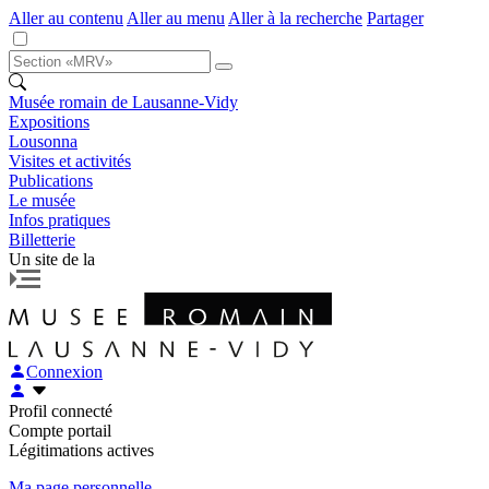
Aller au contenu
Aller au menu
Aller à la recherche
Partager
Musée romain de Lausanne-Vidy
Expositions
Lousonna
Visites et activités
Publications
Le musée
Infos pratiques
Billetterie
Un site de la
Connexion
Profil connecté
Compte portail
Légitimations actives
Ma page personnelle