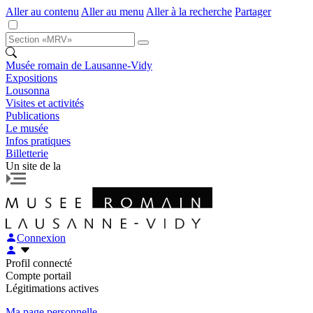
Aller au contenu
Aller au menu
Aller à la recherche
Partager
Musée romain de Lausanne-Vidy
Expositions
Lousonna
Visites et activités
Publications
Le musée
Infos pratiques
Billetterie
Un site de la
Connexion
Profil connecté
Compte portail
Légitimations actives
Ma page personnelle