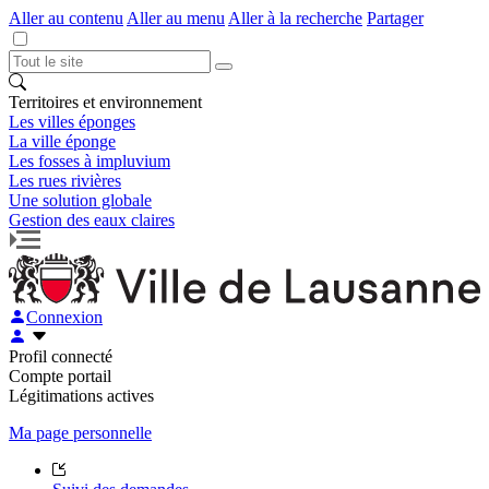
Aller au contenu
Aller au menu
Aller à la recherche
Partager
Territoires et environnement
Les villes éponges
La ville éponge
Les fosses à impluvium
Les rues rivières
Une solution globale
Gestion des eaux claires
Connexion
Profil connecté
Compte portail
Légitimations actives
Ma page personnelle