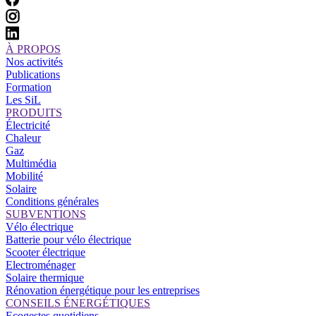
À PROPOS
Nos activités
Publications
Formation
Les SiL
PRODUITS
Électricité
Chaleur
Gaz
Multimédia
Mobilité
Solaire
Conditions générales
SUBVENTIONS
Vélo électrique
Batterie pour vélo électrique
Scooter électrique
Electroménager
Solaire thermique
Rénovation énergétique pour les entreprises
CONSEILS ÉNERGÉTIQUES
Ecogestes quotidiens