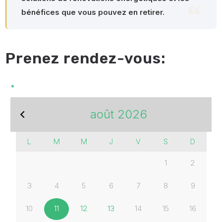
bénéfices que vous pouvez en retirer.
r
Prenez rendez-vous:
P
*
août
2026
L
M
M
J
V
S
D
1
2
3
4
5
6
7
8
9
10
11
12
13
14
15
16