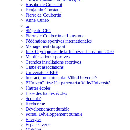
Rosalie de Constant
Benjamin Constant
Pierre de Coubertin
Anne Cuneo
...
Siège du CIO
Pierre de Coubertin et Lausanne
Fédérations sportives internationales
Management du sport
Jeux Olympiques de la Jeunesse Lausanne 2020
Manifestations sportives
Grandes installations sportives
Clubs et associations
Université et EPF
Interact, un partenariat Ville-Université
EUniverCities: Un partenariat Ville-Université
Hautes écoles
Liste des hautes écoles
Scolarité
Recherche
Développement durable
Portail Développement durable
Energies
Espaces verts
Mobilité