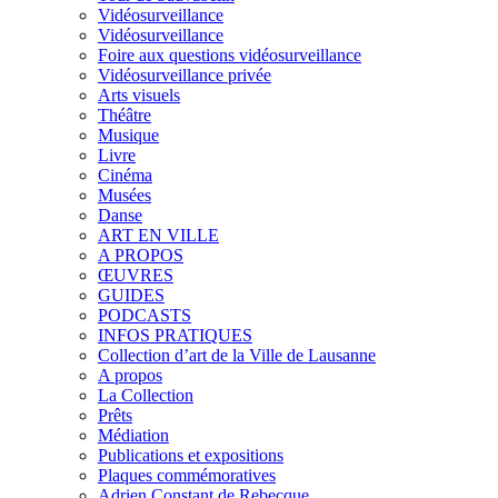
Vidéosurveillance
Vidéosurveillance
Foire aux questions vidéosurveillance
Vidéosurveillance privée
Arts visuels
Théâtre
Musique
Livre
Cinéma
Musées
Danse
ART EN VILLE
A PROPOS
ŒUVRES
GUIDES
PODCASTS
INFOS PRATIQUES
Collection d’art de la Ville de Lausanne
A propos
La Collection
Prêts
Médiation
Publications et expositions
Plaques commémoratives
Adrien Constant de Rebecque