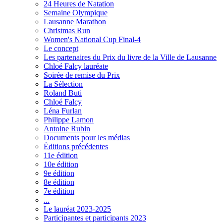
24 Heures de Natation
Semaine Olympique
Lausanne Marathon
Christmas Run
Women's National Cup Final-4
Le concept
Les partenaires du Prix du livre de la Ville de Lausanne
Chloé Falcy lauréate
Soirée de remise du Prix
La Sélection
Roland Buti
Chloé Falcy
Léna Furlan
Philippe Lamon
Antoine Rubin
Documents pour les médias
Éditions précédentes
11e édition
10e édition
9e édition
8e édition
7e édition
...
Le lauréat 2023-2025
Participantes et participants 2023