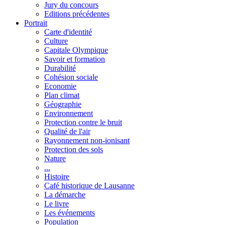
Jury du concours
Editions précédentes
Portrait
Carte d'identité
Culture
Capitale Olympique
Savoir et formation
Durabilité
Cohésion sociale
Economie
Plan climat
Géographie
Environnement
Protection contre le bruit
Qualité de l'air
Rayonnement non-ionisant
Protection des sols
Nature
...
Histoire
Café historique de Lausanne
La démarche
Le livre
Les événements
Population