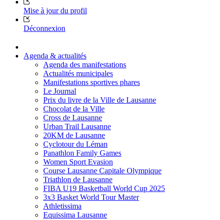
Mise à jour du profil
Déconnexion
Agenda & actualités
Agenda des manifestations
Actualités municipales
Manifestations sportives phares
Le Journal
Prix du livre de la Ville de Lausanne
Chocolat de la Ville
Cross de Lausanne
Urban Trail Lausanne
20KM de Lausanne
Cyclotour du Léman
Panathlon Family Games
Women Sport Evasion
Course Lausanne Capitale Olympique
Triathlon de Lausanne
FIBA U19 Basketball World Cup 2025
3x3 Basket World Tour Master
Athletissima
Equissima Lausanne