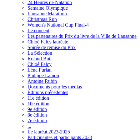
24 Heures de Natation
Semaine Olympique
Lausanne Marathon
Christmas Run
Women's National Cup Final-4
Le concept
Les partenaires du Prix du livre de la Ville de Lausanne
Chloé Falcy lauréate
Soirée de remise du Prix
La Sélection
Roland Buti
Chloé Falcy
Léna Furlan
Philippe Lamon
Antoine Rubin
Documents pour les médias
Éditions précédentes
11e édition
10e édition
9e édition
8e édition
7e édition
...
Le lauréat 2023-2025
Participantes et participants 2023