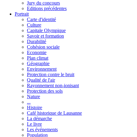
Jury du concours
Editions précédentes
Portrait
Carte d'identité
Culture
Capitale Olympique
Savoir et formation
Durabilité
Cohésion sociale
Economie
Plan climat
Géographie
Environnement
Protection contre le bruit
Qualité de l'air
Rayonnement non-ionisant
Protection des sols
Nature
...
Histoire
Café historique de Lausanne
La démarche
Le livre
Les événements
Population