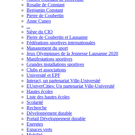
Rosalie de Constant
Benjamin Constant
Pierre de Coubertin
Anne Cuneo
...
Siège du CIO
Pierre de Coubertin et Lausanne
Fédérations sportives internationales
Management du sport
Jeux Olympiques de la Jeunesse Lausanne 2020
Manifestations sportives
Grandes installations sportives
Clubs et associations
Université et EPF
Interact, un partenariat Ville-Université
EUniverCities: Un partenariat Ville-Université
Hautes écoles
Liste des hautes écoles
Scolarité
Recherche
Développement durable
Portail Développement durable
Energies
Espaces verts
Mobilité