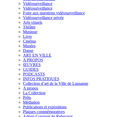
Vidéosurveillance
Vidéosurveillance
Foire aux questions vidéosurveillance
Vidéosurveillance privée
Arts visuels
Théâtre
Musique
Livre
Cinéma
Musées
Danse
ART EN VILLE
A PROPOS
ŒUVRES
GUIDES
PODCASTS
INFOS PRATIQUES
Collection d’art de la Ville de Lausanne
A propos
La Collection
Prêts
Médiation
Publications et expositions
Plaques commémoratives
Adrien Constant de Rebecque