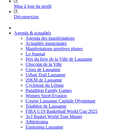
Mise à jour du profil
Déconnexion
Agenda & actualités
Agenda des manifestations
Actualités municipales
Manifestations sportives phares
Le Journal
Prix du livre de la Ville de Lausanne
Chocolat de la Ville
Cross de Lausanne
Urban Trail Lausanne
20KM de Lausanne
Cyclotour du Léman
Panathlon Family Games
Women Sport Evasion
Course Lausanne Capitale Olympique
Triathlon de Lausanne
FIBA U19 Basketball World Cup 2025
3x3 Basket World Tour Master
Athletissima
Equissima Lausanne