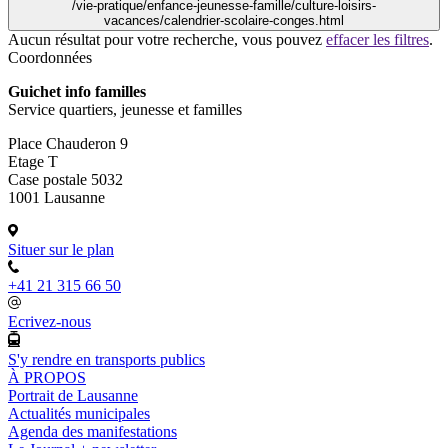
/vie-pratique/enfance-jeunesse-famille/culture-loisirs-
vacances/calendrier-scolaire-conges.html
Aucun résultat pour votre recherche, vous pouvez
effacer les filtres
.
Coordonnées
Guichet info familles
Service quartiers, jeunesse et familles
Place Chauderon 9
Etage T
Case postale 5032
1001 Lausanne
Situer sur le plan
+41 21 315 66 50
Ecrivez-nous
S'y rendre en transports publics
À PROPOS
Portrait de Lausanne
Actualités municipales
Agenda des manifestations