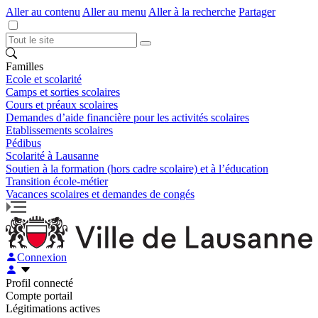
Aller au contenu
Aller au menu
Aller à la recherche
Partager
Familles
Ecole et scolarité
Camps et sorties scolaires
Cours et préaux scolaires
Demandes d’aide financière pour les activités scolaires
Etablissements scolaires
Pédibus
Scolarité à Lausanne
Soutien à la formation (hors cadre scolaire) et à l’éducation
Transition école-métier
Vacances scolaires et demandes de congés
Connexion
Profil connecté
Compte portail
Légitimations actives