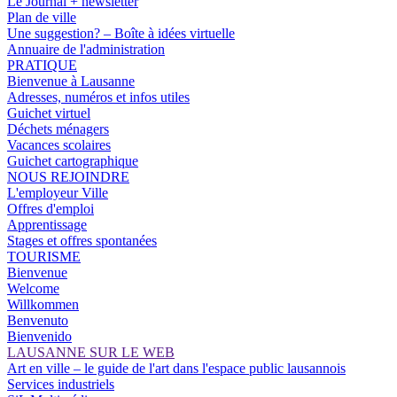
Le Journal + newsletter
Plan de ville
Une suggestion? – Boîte à idées virtuelle
Annuaire de l'administration
PRATIQUE
Bienvenue à Lausanne
Adresses, numéros et infos utiles
Guichet virtuel
Déchets ménagers
Vacances scolaires
Guichet cartographique
NOUS REJOINDRE
L'employeur Ville
Offres d'emploi
Apprentissage
Stages et offres spontanées
TOURISME
Bienvenue
Welcome
Willkommen
Benvenuto
Bienvenido
LAUSANNE SUR LE WEB
Art en ville – le guide de l'art dans l'espace public lausannois
Services industriels