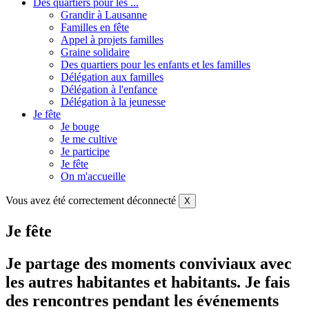
Des quartiers pour les ...
Grandir à Lausanne
Familles en fête
Appel à projets familles
Graine solidaire
Des quartiers pour les enfants et les familles
Délégation aux familles
Délégation à l'enfance
Délégation à la jeunesse
Je fête
Je bouge
Je me cultive
Je participe
Je fête
On m'accueille
Vous avez été correctement déconnecté
X
Je fête
Je partage des moments conviviaux avec
les autres habitantes et habitants. Je fais
des rencontres pendant les événements