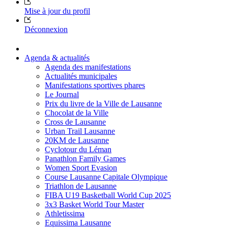
Mise à jour du profil
Déconnexion
Agenda & actualités
Agenda des manifestations
Actualités municipales
Manifestations sportives phares
Le Journal
Prix du livre de la Ville de Lausanne
Chocolat de la Ville
Cross de Lausanne
Urban Trail Lausanne
20KM de Lausanne
Cyclotour du Léman
Panathlon Family Games
Women Sport Evasion
Course Lausanne Capitale Olympique
Triathlon de Lausanne
FIBA U19 Basketball World Cup 2025
3x3 Basket World Tour Master
Athletissima
Equissima Lausanne