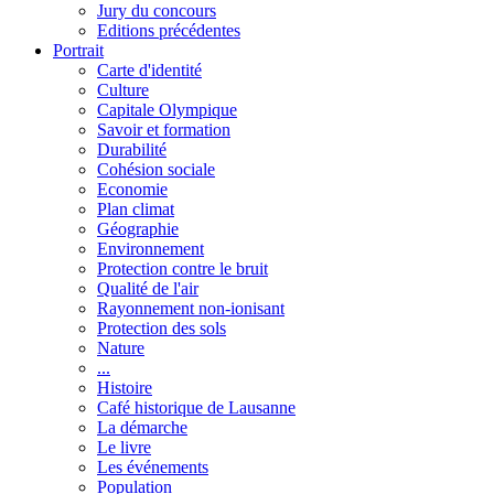
Jury du concours
Editions précédentes
Portrait
Carte d'identité
Culture
Capitale Olympique
Savoir et formation
Durabilité
Cohésion sociale
Economie
Plan climat
Géographie
Environnement
Protection contre le bruit
Qualité de l'air
Rayonnement non-ionisant
Protection des sols
Nature
...
Histoire
Café historique de Lausanne
La démarche
Le livre
Les événements
Population