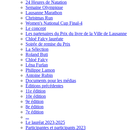
24 Heures de Natation
Semaine Olympique
Lausanne Marathon
Christmas Run
Women's National Cup Final-4
Le concept
Les partenaires du Prix du livre de la Ville de Lausanne
Chloé Falcy lauréate
Soirée de remise du Prix
La Sélection
Roland Buti
Chloé Falcy
Léna Furlan
Philippe Lamon
Antoine Rubin
Documents pour les médias
Éditions précédentes
11e édition
10e édition
9e édition
8e édition
7e édition
...
Le lauréat 2023-2025
Participantes et participants 2023