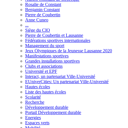
Rosalie de Constant
Benjamin Constant
Pierre de Coubertin
Anne Cuneo
...
Siège du CIO
Pierre de Coubertin et Lausanne
Fédérations sportives internationales
Management du sport
Jeux Olympiques de la Jeunesse Lausanne 2020
Manifestations sportives
Grandes installations sportives
Clubs et associations
Université et EPF
Interact, un partenariat Ville-Université
EUniverCities: Un partenariat Ville-Université
Hautes écoles
Liste des hautes écoles
Scolarité
Recherche
Développement durable
Portail Développement durable
Energies
Espaces verts
Mobilité