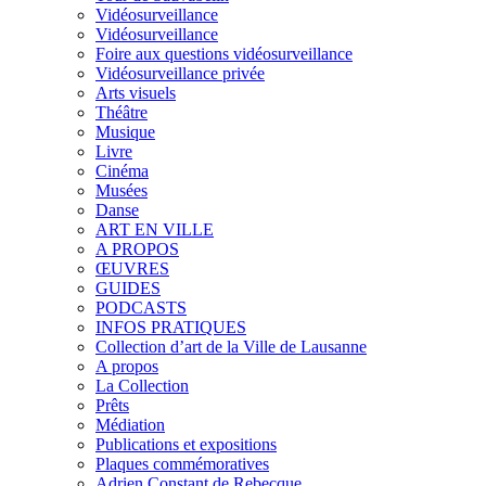
Vidéosurveillance
Vidéosurveillance
Foire aux questions vidéosurveillance
Vidéosurveillance privée
Arts visuels
Théâtre
Musique
Livre
Cinéma
Musées
Danse
ART EN VILLE
A PROPOS
ŒUVRES
GUIDES
PODCASTS
INFOS PRATIQUES
Collection d’art de la Ville de Lausanne
A propos
La Collection
Prêts
Médiation
Publications et expositions
Plaques commémoratives
Adrien Constant de Rebecque