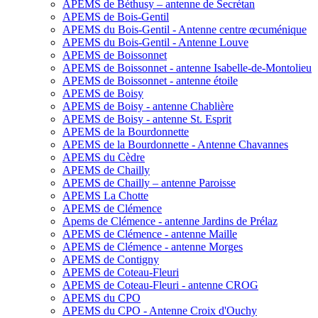
APEMS de Béthusy – antenne de Secrétan
APEMS de Bois-Gentil
APEMS du Bois-Gentil - Antenne centre œcuménique
APEMS du Bois-Gentil - Antenne Louve
APEMS de Boissonnet
APEMS de Boissonnet - antenne Isabelle-de-Montolieu
APEMS de Boissonnet - antenne étoile
APEMS de Boisy
APEMS de Boisy - antenne Chablière
APEMS de Boisy - antenne St. Esprit
APEMS de la Bourdonnette
APEMS de la Bourdonnette - Antenne Chavannes
APEMS du Cèdre
APEMS de Chailly
APEMS de Chailly – antenne Paroisse
APEMS La Chotte
APEMS de Clémence
Apems de Clémence - antenne Jardins de Prélaz
APEMS de Clémence - antenne Maille
APEMS de Clémence - antenne Morges
APEMS de Contigny
APEMS de Coteau-Fleuri
APEMS de Coteau-Fleuri - antenne CROG
APEMS du CPO
APEMS du CPO - Antenne Croix d'Ouchy