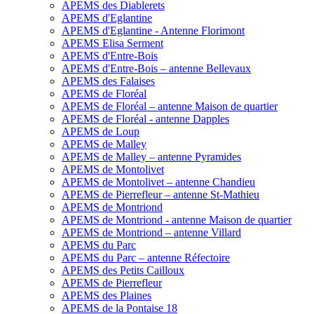
APEMS des Diablerets
APEMS d'Eglantine
APEMS d'Eglantine - Antenne Florimont
APEMS Elisa Serment
APEMS d'Entre-Bois
APEMS d'Entre-Bois – antenne Bellevaux
APEMS des Falaises
APEMS de Floréal
APEMS de Floréal – antenne Maison de quartier
APEMS de Floréal - antenne Dapples
APEMS de Loup
APEMS de Malley
APEMS de Malley – antenne Pyramides
APEMS de Montolivet
APEMS de Montolivet – antenne Chandieu
APEMS de Pierrefleur – antenne St-Mathieu
APEMS de Montriond
APEMS de Montriond - antenne Maison de quartier
APEMS de Montriond – antenne Villard
APEMS du Parc
APEMS du Parc – antenne Réfectoire
APEMS des Petits Cailloux
APEMS de Pierrefleur
APEMS des Plaines
APEMS de la Pontaise 18