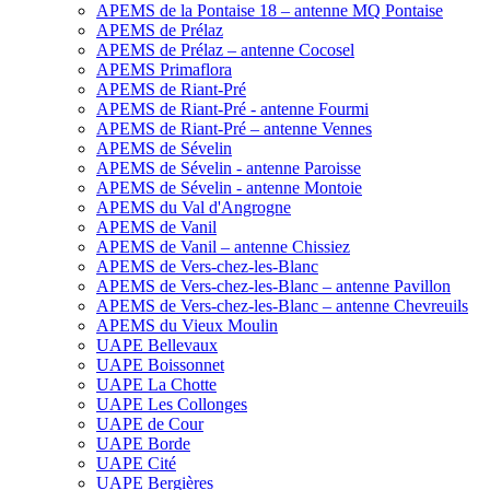
APEMS de la Pontaise 18 – antenne MQ Pontaise
APEMS de Prélaz
APEMS de Prélaz – antenne Cocosel
APEMS Primaflora
APEMS de Riant-Pré
APEMS de Riant-Pré - antenne Fourmi
APEMS de Riant-Pré – antenne Vennes
APEMS de Sévelin
APEMS de Sévelin - antenne Paroisse
APEMS de Sévelin - antenne Montoie
APEMS du Val d'Angrogne
APEMS de Vanil
APEMS de Vanil – antenne Chissiez
APEMS de Vers-chez-les-Blanc
APEMS de Vers-chez-les-Blanc – antenne Pavillon
APEMS de Vers-chez-les-Blanc – antenne Chevreuils
APEMS du Vieux Moulin
UAPE Bellevaux
UAPE Boissonnet
UAPE La Chotte
UAPE Les Collonges
UAPE de Cour
UAPE Borde
UAPE Cité
UAPE Bergières