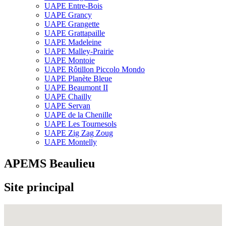
UAPE Entre-Bois
UAPE Grancy
UAPE Grangette
UAPE Grattapaille
UAPE Madeleine
UAPE Malley-Prairie
UAPE Montoie
UAPE Rôtillon Piccolo Mondo
UAPE Planète Bleue
UAPE Beaumont II
UAPE Chailly
UAPE Servan
UAPE de la Chenille
UAPE Les Tournesols
UAPE Zig Zag Zoug
UAPE Montelly
APEMS Beaulieu
Site principal
Fullscreen