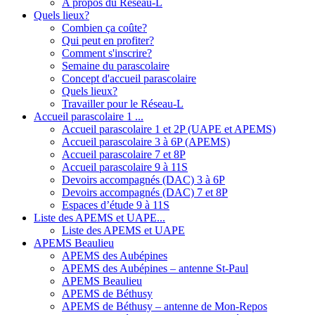
A propos du Réseau-L
Quels lieux?
Combien ça coûte?
Qui peut en profiter?
Comment s'inscrire?
Semaine du parascolaire
Concept d'accueil parascolaire
Quels lieux?
Travailler pour le Réseau-L
Accueil parascolaire 1 ...
Accueil parascolaire 1 et 2P (UAPE et APEMS)
Accueil parascolaire 3 à 6P (APEMS)
Accueil parascolaire 7 et 8P
Accueil parascolaire 9 à 11S
Devoirs accompagnés (DAC) 3 à 6P
Devoirs accompagnés (DAC) 7 et 8P
Espaces d’étude 9 à 11S
Liste des APEMS et UAPE...
Liste des APEMS et UAPE
APEMS Beaulieu
APEMS des Aubépines
APEMS des Aubépines – antenne St-Paul
APEMS Beaulieu
APEMS de Béthusy
APEMS de Béthusy – antenne de Mon-Repos