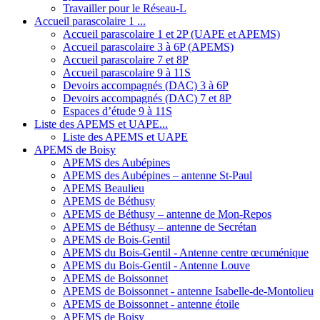
Travailler pour le Réseau-L
Accueil parascolaire 1 ...
Accueil parascolaire 1 et 2P (UAPE et APEMS)
Accueil parascolaire 3 à 6P (APEMS)
Accueil parascolaire 7 et 8P
Accueil parascolaire 9 à 11S
Devoirs accompagnés (DAC) 3 à 6P
Devoirs accompagnés (DAC) 7 et 8P
Espaces d’étude 9 à 11S
Liste des APEMS et UAPE...
Liste des APEMS et UAPE
APEMS de Boisy
APEMS des Aubépines
APEMS des Aubépines – antenne St-Paul
APEMS Beaulieu
APEMS de Béthusy
APEMS de Béthusy – antenne de Mon-Repos
APEMS de Béthusy – antenne de Secrétan
APEMS de Bois-Gentil
APEMS du Bois-Gentil - Antenne centre œcuménique
APEMS du Bois-Gentil - Antenne Louve
APEMS de Boissonnet
APEMS de Boissonnet - antenne Isabelle-de-Montolieu
APEMS de Boissonnet - antenne étoile
APEMS de Boisy