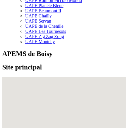
UAPE Rôtillon Piccolo Mondo
UAPE Planète Bleue
UAPE Beaumont II
UAPE Chailly
UAPE Servan
UAPE de la Chenille
UAPE Les Tournesols
UAPE Zig Zag Zoug
UAPE Montelly
APEMS de Boisy
Site principal
Fullscreen