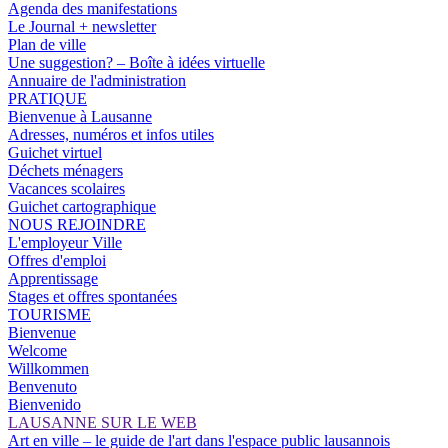
Agenda des manifestations
Le Journal + newsletter
Plan de ville
Une suggestion? – Boîte à idées virtuelle
Annuaire de l'administration
PRATIQUE
Bienvenue à Lausanne
Adresses, numéros et infos utiles
Guichet virtuel
Déchets ménagers
Vacances scolaires
Guichet cartographique
NOUS REJOINDRE
L'employeur Ville
Offres d'emploi
Apprentissage
Stages et offres spontanées
TOURISME
Bienvenue
Welcome
Willkommen
Benvenuto
Bienvenido
LAUSANNE SUR LE WEB
Art en ville – le guide de l'art dans l'espace public lausannois