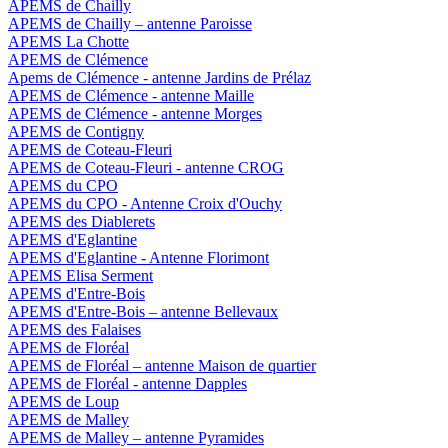
APEMS de Chailly
APEMS de Chailly – antenne Paroisse
APEMS La Chotte
APEMS de Clémence
Apems de Clémence - antenne Jardins de Prélaz
APEMS de Clémence - antenne Maille
APEMS de Clémence - antenne Morges
APEMS de Contigny
APEMS de Coteau-Fleuri
APEMS de Coteau-Fleuri - antenne CROG
APEMS du CPO
APEMS du CPO - Antenne Croix d'Ouchy
APEMS des Diablerets
APEMS d'Eglantine
APEMS d'Eglantine - Antenne Florimont
APEMS Elisa Serment
APEMS d'Entre-Bois
APEMS d'Entre-Bois – antenne Bellevaux
APEMS des Falaises
APEMS de Floréal
APEMS de Floréal – antenne Maison de quartier
APEMS de Floréal - antenne Dapples
APEMS de Loup
APEMS de Malley
APEMS de Malley – antenne Pyramides