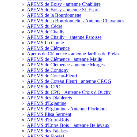
APEMS de Boisy - antenne Chablière
APEMS de Boisy - antenne St. Esprit
APEMS de la Bourdonnette
APEMS de la Bourdonnette - Antenne Chavannes
APEMS du Cèdre
APEMS de Chailly
APEMS de Chailly – antenne Paroisse
APEMS La Chotte
APEMS de Clémence
Apems de Clémence - antenne Jardins de Prélaz
APEMS de Clémence - antenne Maille
APEMS de Clémence - antenne Morges
APEMS de Contigny
APEMS de Coteau-Fleuri
APEMS de Coteau-Fleuri - antenne CROG
APEMS du CPO
APEMS du CPO - Antenne Croix d'Ouchy
APEMS des Diablerets
APEMS d'Eglantine
APEMS d'Eglantine - Antenne Florimont
APEMS Elisa Serment
APEMS d'Entre-Bois
APEMS d'Entre-Bois – antenne Bellevaux
APEMS des Falaises
APEMS de Floréal