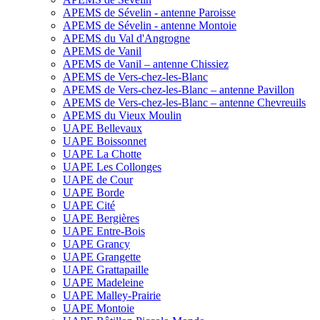
APEMS de Sévelin - antenne Paroisse
APEMS de Sévelin - antenne Montoie
APEMS du Val d'Angrogne
APEMS de Vanil
APEMS de Vanil – antenne Chissiez
APEMS de Vers-chez-les-Blanc
APEMS de Vers-chez-les-Blanc – antenne Pavillon
APEMS de Vers-chez-les-Blanc – antenne Chevreuils
APEMS du Vieux Moulin
UAPE Bellevaux
UAPE Boissonnet
UAPE La Chotte
UAPE Les Collonges
UAPE de Cour
UAPE Borde
UAPE Cité
UAPE Bergières
UAPE Entre-Bois
UAPE Grancy
UAPE Grangette
UAPE Grattapaille
UAPE Madeleine
UAPE Malley-Prairie
UAPE Montoie