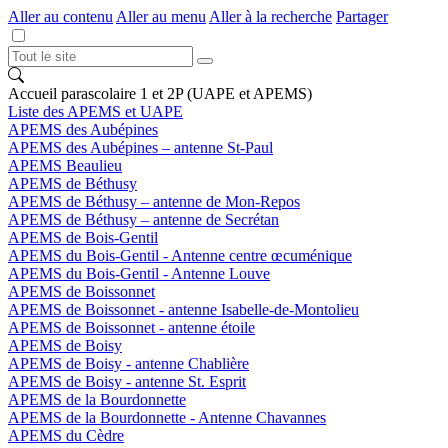
Aller au contenu
Aller au menu
Aller à la recherche
Partager
Accueil parascolaire 1 et 2P (UAPE et APEMS)
Liste des APEMS et UAPE
APEMS des Aubépines
APEMS des Aubépines – antenne St-Paul
APEMS Beaulieu
APEMS de Béthusy
APEMS de Béthusy – antenne de Mon-Repos
APEMS de Béthusy – antenne de Secrétan
APEMS de Bois-Gentil
APEMS du Bois-Gentil - Antenne centre œcuménique
APEMS du Bois-Gentil - Antenne Louve
APEMS de Boissonnet
APEMS de Boissonnet - antenne Isabelle-de-Montolieu
APEMS de Boissonnet - antenne étoile
APEMS de Boisy
APEMS de Boisy - antenne Chablière
APEMS de Boisy - antenne St. Esprit
APEMS de la Bourdonnette
APEMS de la Bourdonnette - Antenne Chavannes
APEMS du Cèdre