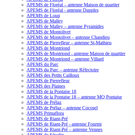
APEMS de Floréal – antenne Maison de quartier
APEMS de Floréal - antenne Dapples
APEMS de Loup
APEMS de Malley
APEMS de Malley – antenne Pyramides
APEMS de Montolivet
APEMS de Montolivet – antenne Chandieu
APEMS de Pierrefleur – antenne St-Mathieu
APEMS de Montriond
APEMS de Montriond - antenne Maison de quartier
APEMS de Montriond – antenne Villard
APEMS du Parc
APEMS du Parc – antenne Réfectoire
APEMS des Petits Cailloux
APEMS de Pierrefleur
APEMS des Plaines
APEMS de la Pontaise 18
APEMS de la Pontaise 18 – antenne MQ Pontaise
APEMS de Prélaz
APEMS de Prélaz – antenne Cocosel
APEMS Primaflora
APEMS de Riant-Pré
APEMS de Riant-Pré - antenne Fourmi
APEMS de Riant-Pré – antenne Vennes
APEMS de Sévelin