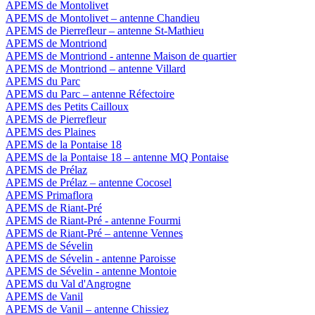
APEMS de Montolivet
APEMS de Montolivet – antenne Chandieu
APEMS de Pierrefleur – antenne St-Mathieu
APEMS de Montriond
APEMS de Montriond - antenne Maison de quartier
APEMS de Montriond – antenne Villard
APEMS du Parc
APEMS du Parc – antenne Réfectoire
APEMS des Petits Cailloux
APEMS de Pierrefleur
APEMS des Plaines
APEMS de la Pontaise 18
APEMS de la Pontaise 18 – antenne MQ Pontaise
APEMS de Prélaz
APEMS de Prélaz – antenne Cocosel
APEMS Primaflora
APEMS de Riant-Pré
APEMS de Riant-Pré - antenne Fourmi
APEMS de Riant-Pré – antenne Vennes
APEMS de Sévelin
APEMS de Sévelin - antenne Paroisse
APEMS de Sévelin - antenne Montoie
APEMS du Val d'Angrogne
APEMS de Vanil
APEMS de Vanil – antenne Chissiez