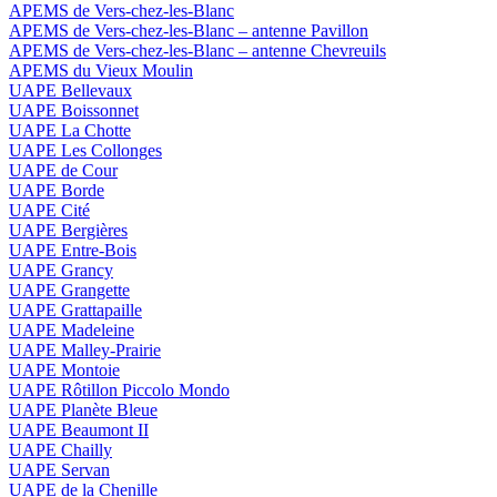
APEMS de Vers-chez-les-Blanc
APEMS de Vers-chez-les-Blanc – antenne Pavillon
APEMS de Vers-chez-les-Blanc – antenne Chevreuils
APEMS du Vieux Moulin
UAPE Bellevaux
UAPE Boissonnet
UAPE La Chotte
UAPE Les Collonges
UAPE de Cour
UAPE Borde
UAPE Cité
UAPE Bergières
UAPE Entre-Bois
UAPE Grancy
UAPE Grangette
UAPE Grattapaille
UAPE Madeleine
UAPE Malley-Prairie
UAPE Montoie
UAPE Rôtillon Piccolo Mondo
UAPE Planète Bleue
UAPE Beaumont II
UAPE Chailly
UAPE Servan
UAPE de la Chenille