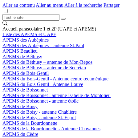
Aller au contenu
Aller au menu
Aller à la recherche
Partager
Accueil parascolaire 1 et 2P (UAPE et APEMS)
Liste des APEMS et UAPE
APEMS des Aubépines
APEMS des Aubépines – antenne St-Paul
APEMS Beaulieu
APEMS de Béthusy
APEMS de Béthusy – antenne de Mon-Repos
APEMS de Béthusy – antenne de Secrétan
APEMS de Bois-Gentil
APEMS du Bois-Gentil - Antenne centre œcuménique
APEMS du Bois-Gentil - Antenne Louve
APEMS de Boissonnet
APEMS de Boissonnet - antenne Isabelle-de-Montolieu
APEMS de Boissonnet - antenne étoile
APEMS de Boisy
APEMS de Boisy - antenne Chablière
APEMS de Boisy - antenne St. Esprit
APEMS de la Bourdonnette
APEMS de la Bourdonnette - Antenne Chavannes
APEMS du Cèdre