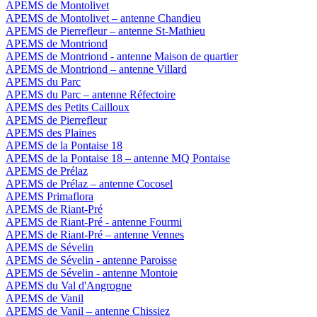
APEMS de Montolivet
APEMS de Montolivet – antenne Chandieu
APEMS de Pierrefleur – antenne St-Mathieu
APEMS de Montriond
APEMS de Montriond - antenne Maison de quartier
APEMS de Montriond – antenne Villard
APEMS du Parc
APEMS du Parc – antenne Réfectoire
APEMS des Petits Cailloux
APEMS de Pierrefleur
APEMS des Plaines
APEMS de la Pontaise 18
APEMS de la Pontaise 18 – antenne MQ Pontaise
APEMS de Prélaz
APEMS de Prélaz – antenne Cocosel
APEMS Primaflora
APEMS de Riant-Pré
APEMS de Riant-Pré - antenne Fourmi
APEMS de Riant-Pré – antenne Vennes
APEMS de Sévelin
APEMS de Sévelin - antenne Paroisse
APEMS de Sévelin - antenne Montoie
APEMS du Val d'Angrogne
APEMS de Vanil
APEMS de Vanil – antenne Chissiez