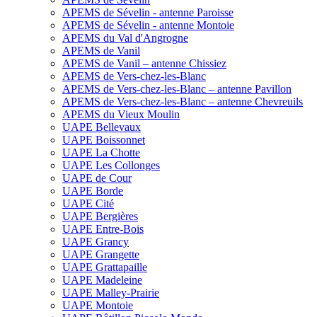
APEMS de Sévelin - antenne Paroisse
APEMS de Sévelin - antenne Montoie
APEMS du Val d'Angrogne
APEMS de Vanil
APEMS de Vanil – antenne Chissiez
APEMS de Vers-chez-les-Blanc
APEMS de Vers-chez-les-Blanc – antenne Pavillon
APEMS de Vers-chez-les-Blanc – antenne Chevreuils
APEMS du Vieux Moulin
UAPE Bellevaux
UAPE Boissonnet
UAPE La Chotte
UAPE Les Collonges
UAPE de Cour
UAPE Borde
UAPE Cité
UAPE Bergières
UAPE Entre-Bois
UAPE Grancy
UAPE Grangette
UAPE Grattapaille
UAPE Madeleine
UAPE Malley-Prairie
UAPE Montoie