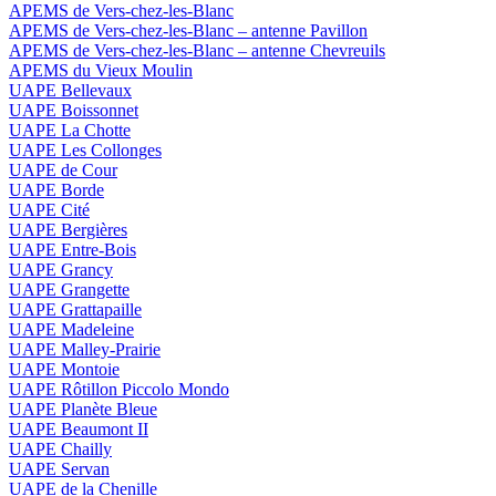
APEMS de Vers-chez-les-Blanc
APEMS de Vers-chez-les-Blanc – antenne Pavillon
APEMS de Vers-chez-les-Blanc – antenne Chevreuils
APEMS du Vieux Moulin
UAPE Bellevaux
UAPE Boissonnet
UAPE La Chotte
UAPE Les Collonges
UAPE de Cour
UAPE Borde
UAPE Cité
UAPE Bergières
UAPE Entre-Bois
UAPE Grancy
UAPE Grangette
UAPE Grattapaille
UAPE Madeleine
UAPE Malley-Prairie
UAPE Montoie
UAPE Rôtillon Piccolo Mondo
UAPE Planète Bleue
UAPE Beaumont II
UAPE Chailly
UAPE Servan
UAPE de la Chenille