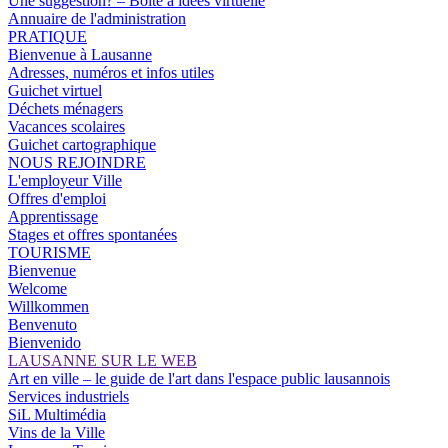
Une suggestion? – Boîte à idées virtuelle
Annuaire de l'administration
PRATIQUE
Bienvenue à Lausanne
Adresses, numéros et infos utiles
Guichet virtuel
Déchets ménagers
Vacances scolaires
Guichet cartographique
NOUS REJOINDRE
L'employeur Ville
Offres d'emploi
Apprentissage
Stages et offres spontanées
TOURISME
Bienvenue
Welcome
Willkommen
Benvenuto
Bienvenido
LAUSANNE SUR LE WEB
Art en ville – le guide de l'art dans l'espace public lausannois
Services industriels
SiL Multimédia
Vins de la Ville