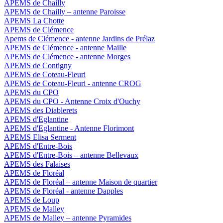
APEMS de Chailly
APEMS de Chailly – antenne Paroisse
APEMS La Chotte
APEMS de Clémence
Apems de Clémence - antenne Jardins de Prélaz
APEMS de Clémence - antenne Maille
APEMS de Clémence - antenne Morges
APEMS de Contigny
APEMS de Coteau-Fleuri
APEMS de Coteau-Fleuri - antenne CROG
APEMS du CPO
APEMS du CPO - Antenne Croix d'Ouchy
APEMS des Diablerets
APEMS d'Eglantine
APEMS d'Eglantine - Antenne Florimont
APEMS Elisa Serment
APEMS d'Entre-Bois
APEMS d'Entre-Bois – antenne Bellevaux
APEMS des Falaises
APEMS de Floréal
APEMS de Floréal – antenne Maison de quartier
APEMS de Floréal - antenne Dapples
APEMS de Loup
APEMS de Malley
APEMS de Malley – antenne Pyramides