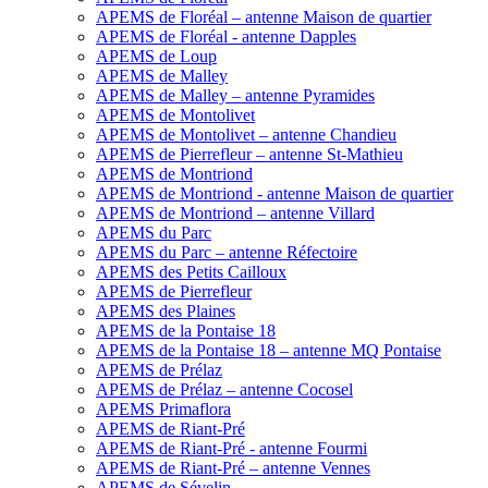
APEMS de Floréal – antenne Maison de quartier
APEMS de Floréal - antenne Dapples
APEMS de Loup
APEMS de Malley
APEMS de Malley – antenne Pyramides
APEMS de Montolivet
APEMS de Montolivet – antenne Chandieu
APEMS de Pierrefleur – antenne St-Mathieu
APEMS de Montriond
APEMS de Montriond - antenne Maison de quartier
APEMS de Montriond – antenne Villard
APEMS du Parc
APEMS du Parc – antenne Réfectoire
APEMS des Petits Cailloux
APEMS de Pierrefleur
APEMS des Plaines
APEMS de la Pontaise 18
APEMS de la Pontaise 18 – antenne MQ Pontaise
APEMS de Prélaz
APEMS de Prélaz – antenne Cocosel
APEMS Primaflora
APEMS de Riant-Pré
APEMS de Riant-Pré - antenne Fourmi
APEMS de Riant-Pré – antenne Vennes
APEMS de Sévelin