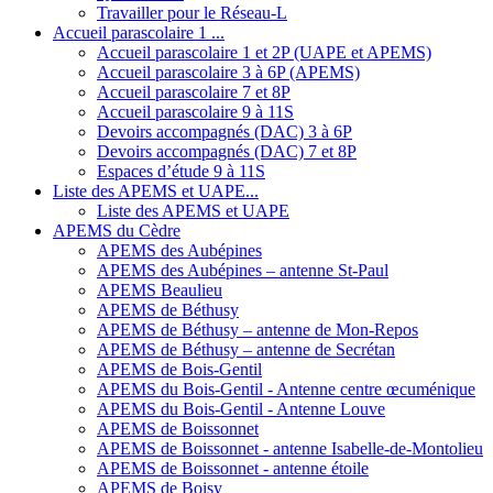
Travailler pour le Réseau-L
Accueil parascolaire 1 ...
Accueil parascolaire 1 et 2P (UAPE et APEMS)
Accueil parascolaire 3 à 6P (APEMS)
Accueil parascolaire 7 et 8P
Accueil parascolaire 9 à 11S
Devoirs accompagnés (DAC) 3 à 6P
Devoirs accompagnés (DAC) 7 et 8P
Espaces d’étude 9 à 11S
Liste des APEMS et UAPE...
Liste des APEMS et UAPE
APEMS du Cèdre
APEMS des Aubépines
APEMS des Aubépines – antenne St-Paul
APEMS Beaulieu
APEMS de Béthusy
APEMS de Béthusy – antenne de Mon-Repos
APEMS de Béthusy – antenne de Secrétan
APEMS de Bois-Gentil
APEMS du Bois-Gentil - Antenne centre œcuménique
APEMS du Bois-Gentil - Antenne Louve
APEMS de Boissonnet
APEMS de Boissonnet - antenne Isabelle-de-Montolieu
APEMS de Boissonnet - antenne étoile
APEMS de Boisy