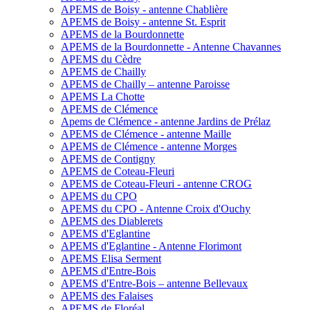
APEMS de Boisy - antenne Chablière
APEMS de Boisy - antenne St. Esprit
APEMS de la Bourdonnette
APEMS de la Bourdonnette - Antenne Chavannes
APEMS du Cèdre
APEMS de Chailly
APEMS de Chailly – antenne Paroisse
APEMS La Chotte
APEMS de Clémence
Apems de Clémence - antenne Jardins de Prélaz
APEMS de Clémence - antenne Maille
APEMS de Clémence - antenne Morges
APEMS de Contigny
APEMS de Coteau-Fleuri
APEMS de Coteau-Fleuri - antenne CROG
APEMS du CPO
APEMS du CPO - Antenne Croix d'Ouchy
APEMS des Diablerets
APEMS d'Eglantine
APEMS d'Eglantine - Antenne Florimont
APEMS Elisa Serment
APEMS d'Entre-Bois
APEMS d'Entre-Bois – antenne Bellevaux
APEMS des Falaises
APEMS de Floréal