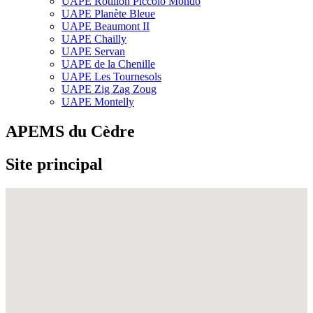
UAPE Rôtillon Piccolo Mondo
UAPE Planète Bleue
UAPE Beaumont II
UAPE Chailly
UAPE Servan
UAPE de la Chenille
UAPE Les Tournesols
UAPE Zig Zag Zoug
UAPE Montelly
APEMS du Cèdre
Site principal
Fullscreen