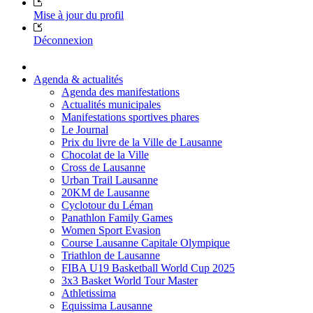
Mise à jour du profil
Déconnexion
Agenda & actualités
Agenda des manifestations
Actualités municipales
Manifestations sportives phares
Le Journal
Prix du livre de la Ville de Lausanne
Chocolat de la Ville
Cross de Lausanne
Urban Trail Lausanne
20KM de Lausanne
Cyclotour du Léman
Panathlon Family Games
Women Sport Evasion
Course Lausanne Capitale Olympique
Triathlon de Lausanne
FIBA U19 Basketball World Cup 2025
3x3 Basket World Tour Master
Athletissima
Equissima Lausanne