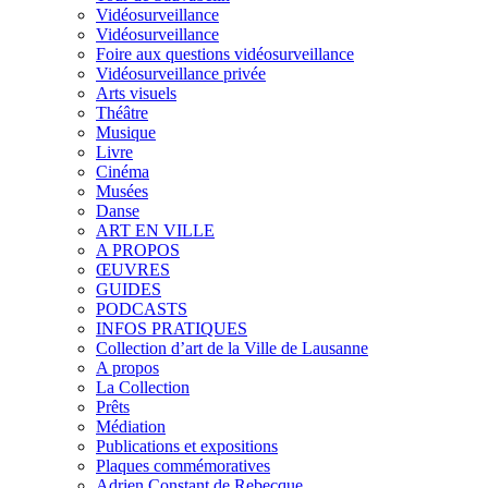
Vidéosurveillance
Vidéosurveillance
Foire aux questions vidéosurveillance
Vidéosurveillance privée
Arts visuels
Théâtre
Musique
Livre
Cinéma
Musées
Danse
ART EN VILLE
A PROPOS
ŒUVRES
GUIDES
PODCASTS
INFOS PRATIQUES
Collection d’art de la Ville de Lausanne
A propos
La Collection
Prêts
Médiation
Publications et expositions
Plaques commémoratives
Adrien Constant de Rebecque