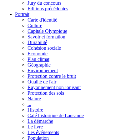
Jury du concours
Editions précédentes
Portrait
Carte d'identité
Culture
Capitale Olympique
Savoir et formation
Durabilité
Cohésion sociale
Economie
Plan climat
Géographie
Environnement
Protection contre le bruit
Qualité de l'air
Rayonnement non-ionisant
Protection des sols
Nature
...
Histoire
Café historique de Lausanne
La démarche
Le livre
Les événements
Population