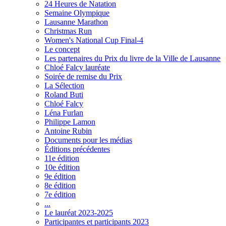
24 Heures de Natation
Semaine Olympique
Lausanne Marathon
Christmas Run
Women's National Cup Final-4
Le concept
Les partenaires du Prix du livre de la Ville de Lausanne
Chloé Falcy lauréate
Soirée de remise du Prix
La Sélection
Roland Buti
Chloé Falcy
Léna Furlan
Philippe Lamon
Antoine Rubin
Documents pour les médias
Éditions précédentes
11e édition
10e édition
9e édition
8e édition
7e édition
...
Le lauréat 2023-2025
Participantes et participants 2023