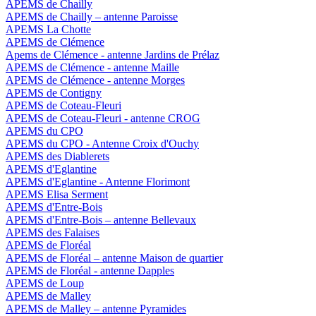
APEMS de Chailly
APEMS de Chailly – antenne Paroisse
APEMS La Chotte
APEMS de Clémence
Apems de Clémence - antenne Jardins de Prélaz
APEMS de Clémence - antenne Maille
APEMS de Clémence - antenne Morges
APEMS de Contigny
APEMS de Coteau-Fleuri
APEMS de Coteau-Fleuri - antenne CROG
APEMS du CPO
APEMS du CPO - Antenne Croix d'Ouchy
APEMS des Diablerets
APEMS d'Eglantine
APEMS d'Eglantine - Antenne Florimont
APEMS Elisa Serment
APEMS d'Entre-Bois
APEMS d'Entre-Bois – antenne Bellevaux
APEMS des Falaises
APEMS de Floréal
APEMS de Floréal – antenne Maison de quartier
APEMS de Floréal - antenne Dapples
APEMS de Loup
APEMS de Malley
APEMS de Malley – antenne Pyramides