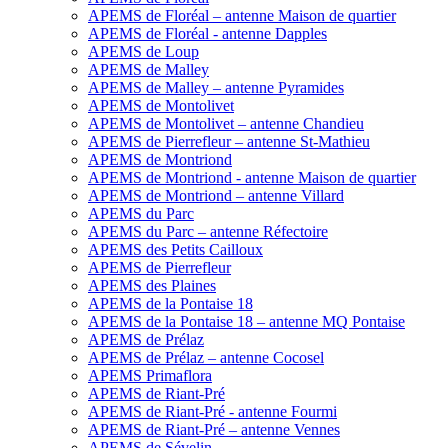
APEMS de Floréal – antenne Maison de quartier
APEMS de Floréal - antenne Dapples
APEMS de Loup
APEMS de Malley
APEMS de Malley – antenne Pyramides
APEMS de Montolivet
APEMS de Montolivet – antenne Chandieu
APEMS de Pierrefleur – antenne St-Mathieu
APEMS de Montriond
APEMS de Montriond - antenne Maison de quartier
APEMS de Montriond – antenne Villard
APEMS du Parc
APEMS du Parc – antenne Réfectoire
APEMS des Petits Cailloux
APEMS de Pierrefleur
APEMS des Plaines
APEMS de la Pontaise 18
APEMS de la Pontaise 18 – antenne MQ Pontaise
APEMS de Prélaz
APEMS de Prélaz – antenne Cocosel
APEMS Primaflora
APEMS de Riant-Pré
APEMS de Riant-Pré - antenne Fourmi
APEMS de Riant-Pré – antenne Vennes
APEMS de Sévelin