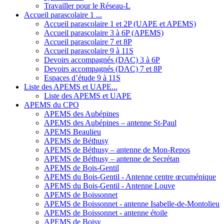
Travailler pour le Réseau-L
Accueil parascolaire 1 ...
Accueil parascolaire 1 et 2P (UAPE et APEMS)
Accueil parascolaire 3 à 6P (APEMS)
Accueil parascolaire 7 et 8P
Accueil parascolaire 9 à 11S
Devoirs accompagnés (DAC) 3 à 6P
Devoirs accompagnés (DAC) 7 et 8P
Espaces d’étude 9 à 11S
Liste des APEMS et UAPE...
Liste des APEMS et UAPE
APEMS du CPO
APEMS des Aubépines
APEMS des Aubépines – antenne St-Paul
APEMS Beaulieu
APEMS de Béthusy
APEMS de Béthusy – antenne de Mon-Repos
APEMS de Béthusy – antenne de Secrétan
APEMS de Bois-Gentil
APEMS du Bois-Gentil - Antenne centre œcuménique
APEMS du Bois-Gentil - Antenne Louve
APEMS de Boissonnet
APEMS de Boissonnet - antenne Isabelle-de-Montolieu
APEMS de Boissonnet - antenne étoile
APEMS de Boisy