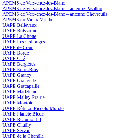
APEMS de Vers-chez-les-Blanc
APEMS de Vers-chez-les-Blanc – antenne Pavillon
APEMS de Vers-chez-les-Blanc – antenne Chevreuils
APEMS du Vieux Moulin
UAPE Bellevaux
UAPE Boissonnet
UAPE La Chotte
UAPE Les Collonges
UAPE de Cour
UAPE Borde
UAPE Cité
UAPE Bergières
UAPE Entre-Bois
UAPE Grancy
UAPE Grangette
UAPE Grattapaille
UAPE Madeleine
UAPE Malley-Prairie
UAPE Montoie
UAPE Rôtillon Piccolo Mondo
UAPE Planète Bleue
UAPE Beaumont II
UAPE Chailly
UAPE Servan
UAPE de la Chenille