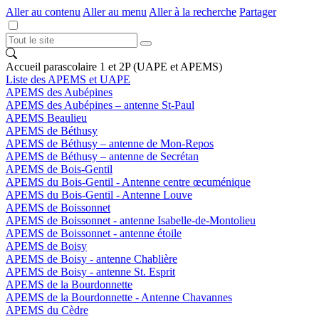
Aller au contenu
Aller au menu
Aller à la recherche
Partager
Accueil parascolaire 1 et 2P (UAPE et APEMS)
Liste des APEMS et UAPE
APEMS des Aubépines
APEMS des Aubépines – antenne St-Paul
APEMS Beaulieu
APEMS de Béthusy
APEMS de Béthusy – antenne de Mon-Repos
APEMS de Béthusy – antenne de Secrétan
APEMS de Bois-Gentil
APEMS du Bois-Gentil - Antenne centre œcuménique
APEMS du Bois-Gentil - Antenne Louve
APEMS de Boissonnet
APEMS de Boissonnet - antenne Isabelle-de-Montolieu
APEMS de Boissonnet - antenne étoile
APEMS de Boisy
APEMS de Boisy - antenne Chablière
APEMS de Boisy - antenne St. Esprit
APEMS de la Bourdonnette
APEMS de la Bourdonnette - Antenne Chavannes
APEMS du Cèdre