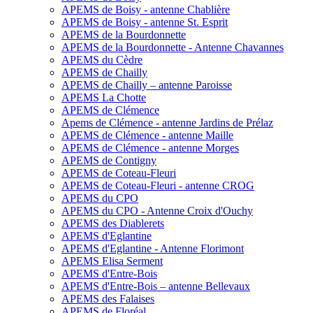
APEMS de Boisy - antenne Chablière
APEMS de Boisy - antenne St. Esprit
APEMS de la Bourdonnette
APEMS de la Bourdonnette - Antenne Chavannes
APEMS du Cèdre
APEMS de Chailly
APEMS de Chailly – antenne Paroisse
APEMS La Chotte
APEMS de Clémence
Apems de Clémence - antenne Jardins de Prélaz
APEMS de Clémence - antenne Maille
APEMS de Clémence - antenne Morges
APEMS de Contigny
APEMS de Coteau-Fleuri
APEMS de Coteau-Fleuri - antenne CROG
APEMS du CPO
APEMS du CPO - Antenne Croix d'Ouchy
APEMS des Diablerets
APEMS d'Eglantine
APEMS d'Eglantine - Antenne Florimont
APEMS Elisa Serment
APEMS d'Entre-Bois
APEMS d'Entre-Bois – antenne Bellevaux
APEMS des Falaises
APEMS de Floréal