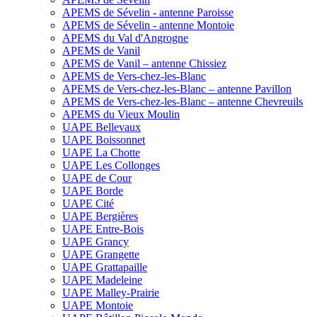
APEMS de Sévelin - antenne Paroisse
APEMS de Sévelin - antenne Montoie
APEMS du Val d'Angrogne
APEMS de Vanil
APEMS de Vanil – antenne Chissiez
APEMS de Vers-chez-les-Blanc
APEMS de Vers-chez-les-Blanc – antenne Pavillon
APEMS de Vers-chez-les-Blanc – antenne Chevreuils
APEMS du Vieux Moulin
UAPE Bellevaux
UAPE Boissonnet
UAPE La Chotte
UAPE Les Collonges
UAPE de Cour
UAPE Borde
UAPE Cité
UAPE Bergières
UAPE Entre-Bois
UAPE Grancy
UAPE Grangette
UAPE Grattapaille
UAPE Madeleine
UAPE Malley-Prairie
UAPE Montoie