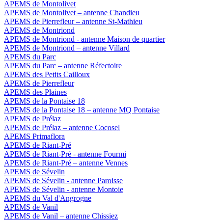
APEMS de Montolivet
APEMS de Montolivet – antenne Chandieu
APEMS de Pierrefleur – antenne St-Mathieu
APEMS de Montriond
APEMS de Montriond - antenne Maison de quartier
APEMS de Montriond – antenne Villard
APEMS du Parc
APEMS du Parc – antenne Réfectoire
APEMS des Petits Cailloux
APEMS de Pierrefleur
APEMS des Plaines
APEMS de la Pontaise 18
APEMS de la Pontaise 18 – antenne MQ Pontaise
APEMS de Prélaz
APEMS de Prélaz – antenne Cocosel
APEMS Primaflora
APEMS de Riant-Pré
APEMS de Riant-Pré - antenne Fourmi
APEMS de Riant-Pré – antenne Vennes
APEMS de Sévelin
APEMS de Sévelin - antenne Paroisse
APEMS de Sévelin - antenne Montoie
APEMS du Val d'Angrogne
APEMS de Vanil
APEMS de Vanil – antenne Chissiez