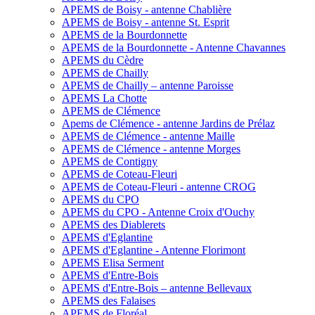
APEMS de Boisy - antenne Chablière
APEMS de Boisy - antenne St. Esprit
APEMS de la Bourdonnette
APEMS de la Bourdonnette - Antenne Chavannes
APEMS du Cèdre
APEMS de Chailly
APEMS de Chailly – antenne Paroisse
APEMS La Chotte
APEMS de Clémence
Apems de Clémence - antenne Jardins de Prélaz
APEMS de Clémence - antenne Maille
APEMS de Clémence - antenne Morges
APEMS de Contigny
APEMS de Coteau-Fleuri
APEMS de Coteau-Fleuri - antenne CROG
APEMS du CPO
APEMS du CPO - Antenne Croix d'Ouchy
APEMS des Diablerets
APEMS d'Eglantine
APEMS d'Eglantine - Antenne Florimont
APEMS Elisa Serment
APEMS d'Entre-Bois
APEMS d'Entre-Bois – antenne Bellevaux
APEMS des Falaises
APEMS de Floréal