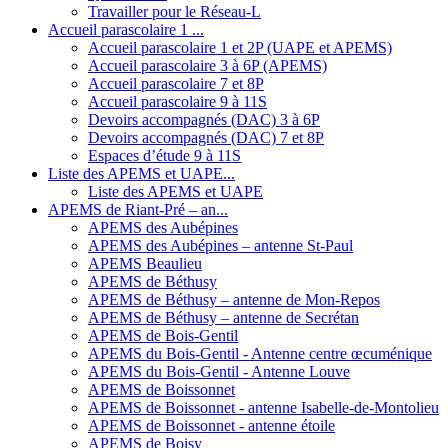
Travailler pour le Réseau-L
Accueil parascolaire 1 ...
Accueil parascolaire 1 et 2P (UAPE et APEMS)
Accueil parascolaire 3 à 6P (APEMS)
Accueil parascolaire 7 et 8P
Accueil parascolaire 9 à 11S
Devoirs accompagnés (DAC) 3 à 6P
Devoirs accompagnés (DAC) 7 et 8P
Espaces d’étude 9 à 11S
Liste des APEMS et UAPE...
Liste des APEMS et UAPE
APEMS de Riant-Pré – an...
APEMS des Aubépines
APEMS des Aubépines – antenne St-Paul
APEMS Beaulieu
APEMS de Béthusy
APEMS de Béthusy – antenne de Mon-Repos
APEMS de Béthusy – antenne de Secrétan
APEMS de Bois-Gentil
APEMS du Bois-Gentil - Antenne centre œcuménique
APEMS du Bois-Gentil - Antenne Louve
APEMS de Boissonnet
APEMS de Boissonnet - antenne Isabelle-de-Montolieu
APEMS de Boissonnet - antenne étoile
APEMS de Boisy