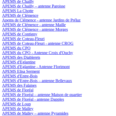
APEMS de Chailly
APEMS de Chailly – antenne Paroisse
APEMS La Chotte
APEMS de Clémence
Apems de Clémence - antenne Jardins de Prélaz
APEMS de Clémence - antenne Maille
APEMS de Clémence - antenne Morges
APEMS de Contigny
APEMS de Coteau-Fleuri
APEMS de Coteau-Fleuri - antenne CROG
APEMS du CPO
APEMS du CPO - Antenne Croix d'Ouchy
APEMS des Diablerets
APEMS d'Eglantine
APEMS d'Eglantine - Antenne Florimont
APEMS Elisa Serment
APEMS d'Entre-Bois
APEMS d'Entre-Bois – antenne Bellevaux
APEMS des Falaises
APEMS de Floréal
APEMS de Floréal – antenne Maison de quartier
APEMS de Floréal - antenne Dapples
APEMS de Loup
APEMS de Malley
APEMS de Malley – antenne Pyramides