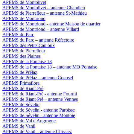
APEMS de Montolivet
APEMS de Montolivet – antenne Chandieu
APEMS de Pierrefleur – antenne St-Mathieu
APEMS de Montriond
APEMS de Montriond - antenne Maison de quartier
APEMS de Montriond – antenne Villard
APEMS du Parc
APEMS du Parc – antenne Réfectoire
APEMS des Petits Cailloux
APEMS de Pierrefleur
APEMS des Plaines
APEMS de la Pontaise 18
APEMS de la Pontaise 18 – antenne MQ Pontaise
APEMS de Prélaz
APEMS de Prélaz – antenne Cocosel
APEMS Primaflora
APEMS de Riant-Pré
APEMS de Riant-Pré - antenne Fourmi
APEMS de Riant-Pré – antenne Vennes
APEMS de Sévelin
APEMS de Sévelin - antenne Paroisse
APEMS de Sévelin - antenne Montoie
APEMS du Val d'Angrogne
APEMS de Vanil
APEMS de Vanil – antenne Chissiez