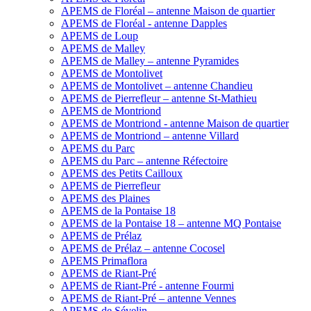
APEMS de Floréal – antenne Maison de quartier
APEMS de Floréal - antenne Dapples
APEMS de Loup
APEMS de Malley
APEMS de Malley – antenne Pyramides
APEMS de Montolivet
APEMS de Montolivet – antenne Chandieu
APEMS de Pierrefleur – antenne St-Mathieu
APEMS de Montriond
APEMS de Montriond - antenne Maison de quartier
APEMS de Montriond – antenne Villard
APEMS du Parc
APEMS du Parc – antenne Réfectoire
APEMS des Petits Cailloux
APEMS de Pierrefleur
APEMS des Plaines
APEMS de la Pontaise 18
APEMS de la Pontaise 18 – antenne MQ Pontaise
APEMS de Prélaz
APEMS de Prélaz – antenne Cocosel
APEMS Primaflora
APEMS de Riant-Pré
APEMS de Riant-Pré - antenne Fourmi
APEMS de Riant-Pré – antenne Vennes
APEMS de Sévelin