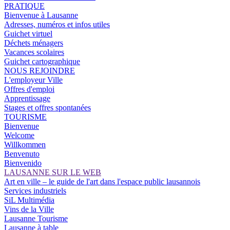
PRATIQUE
Bienvenue à Lausanne
Adresses, numéros et infos utiles
Guichet virtuel
Déchets ménagers
Vacances scolaires
Guichet cartographique
NOUS REJOINDRE
L'employeur Ville
Offres d'emploi
Apprentissage
Stages et offres spontanées
TOURISME
Bienvenue
Welcome
Willkommen
Benvenuto
Bienvenido
LAUSANNE SUR LE WEB
Art en ville – le guide de l'art dans l'espace public lausannois
Services industriels
SiL Multimédia
Vins de la Ville
Lausanne Tourisme
Lausanne à table