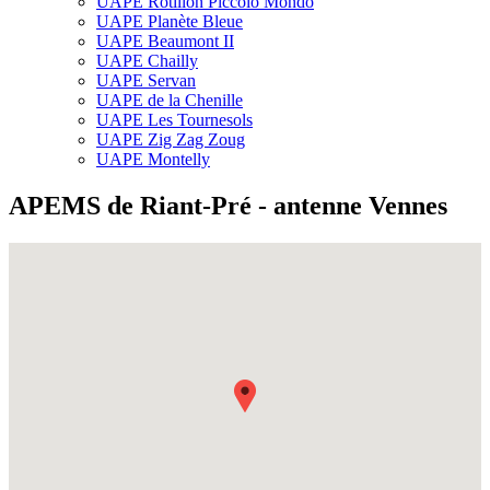
UAPE Rôtillon Piccolo Mondo
UAPE Planète Bleue
UAPE Beaumont II
UAPE Chailly
UAPE Servan
UAPE de la Chenille
UAPE Les Tournesols
UAPE Zig Zag Zoug
UAPE Montelly
APEMS de Riant-Pré - antenne Vennes
Fullscreen