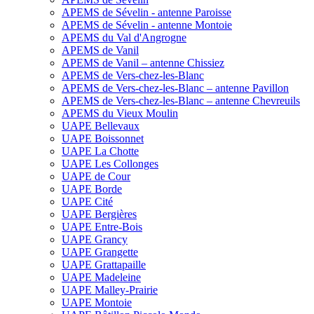
APEMS de Sévelin - antenne Paroisse
APEMS de Sévelin - antenne Montoie
APEMS du Val d'Angrogne
APEMS de Vanil
APEMS de Vanil – antenne Chissiez
APEMS de Vers-chez-les-Blanc
APEMS de Vers-chez-les-Blanc – antenne Pavillon
APEMS de Vers-chez-les-Blanc – antenne Chevreuils
APEMS du Vieux Moulin
UAPE Bellevaux
UAPE Boissonnet
UAPE La Chotte
UAPE Les Collonges
UAPE de Cour
UAPE Borde
UAPE Cité
UAPE Bergières
UAPE Entre-Bois
UAPE Grancy
UAPE Grangette
UAPE Grattapaille
UAPE Madeleine
UAPE Malley-Prairie
UAPE Montoie