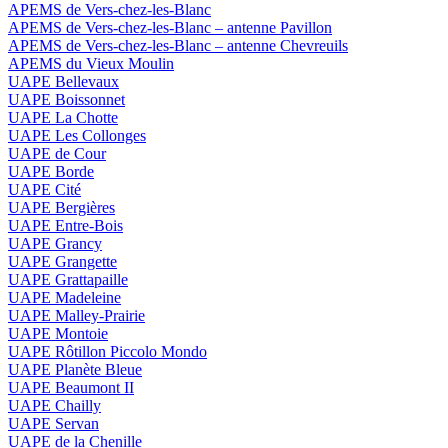
APEMS de Vers-chez-les-Blanc
APEMS de Vers-chez-les-Blanc – antenne Pavillon
APEMS de Vers-chez-les-Blanc – antenne Chevreuils
APEMS du Vieux Moulin
UAPE Bellevaux
UAPE Boissonnet
UAPE La Chotte
UAPE Les Collonges
UAPE de Cour
UAPE Borde
UAPE Cité
UAPE Bergières
UAPE Entre-Bois
UAPE Grancy
UAPE Grangette
UAPE Grattapaille
UAPE Madeleine
UAPE Malley-Prairie
UAPE Montoie
UAPE Rôtillon Piccolo Mondo
UAPE Planète Bleue
UAPE Beaumont II
UAPE Chailly
UAPE Servan
UAPE de la Chenille