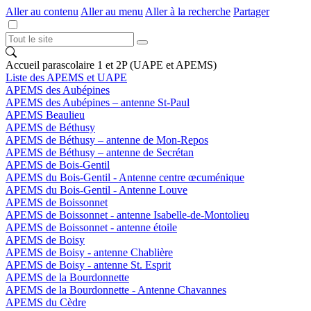
Aller au contenu
Aller au menu
Aller à la recherche
Partager
Accueil parascolaire 1 et 2P (UAPE et APEMS)
Liste des APEMS et UAPE
APEMS des Aubépines
APEMS des Aubépines – antenne St-Paul
APEMS Beaulieu
APEMS de Béthusy
APEMS de Béthusy – antenne de Mon-Repos
APEMS de Béthusy – antenne de Secrétan
APEMS de Bois-Gentil
APEMS du Bois-Gentil - Antenne centre œcuménique
APEMS du Bois-Gentil - Antenne Louve
APEMS de Boissonnet
APEMS de Boissonnet - antenne Isabelle-de-Montolieu
APEMS de Boissonnet - antenne étoile
APEMS de Boisy
APEMS de Boisy - antenne Chablière
APEMS de Boisy - antenne St. Esprit
APEMS de la Bourdonnette
APEMS de la Bourdonnette - Antenne Chavannes
APEMS du Cèdre