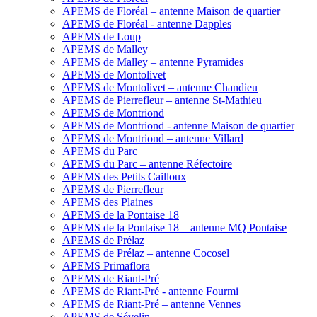
APEMS de Floréal – antenne Maison de quartier
APEMS de Floréal - antenne Dapples
APEMS de Loup
APEMS de Malley
APEMS de Malley – antenne Pyramides
APEMS de Montolivet
APEMS de Montolivet – antenne Chandieu
APEMS de Pierrefleur – antenne St-Mathieu
APEMS de Montriond
APEMS de Montriond - antenne Maison de quartier
APEMS de Montriond – antenne Villard
APEMS du Parc
APEMS du Parc – antenne Réfectoire
APEMS des Petits Cailloux
APEMS de Pierrefleur
APEMS des Plaines
APEMS de la Pontaise 18
APEMS de la Pontaise 18 – antenne MQ Pontaise
APEMS de Prélaz
APEMS de Prélaz – antenne Cocosel
APEMS Primaflora
APEMS de Riant-Pré
APEMS de Riant-Pré - antenne Fourmi
APEMS de Riant-Pré – antenne Vennes
APEMS de Sévelin