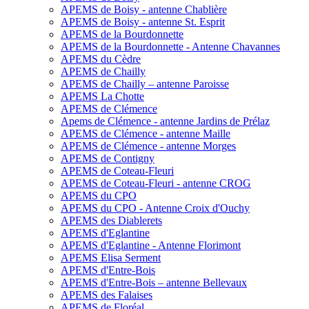
APEMS de Boisy - antenne Chablière
APEMS de Boisy - antenne St. Esprit
APEMS de la Bourdonnette
APEMS de la Bourdonnette - Antenne Chavannes
APEMS du Cèdre
APEMS de Chailly
APEMS de Chailly – antenne Paroisse
APEMS La Chotte
APEMS de Clémence
Apems de Clémence - antenne Jardins de Prélaz
APEMS de Clémence - antenne Maille
APEMS de Clémence - antenne Morges
APEMS de Contigny
APEMS de Coteau-Fleuri
APEMS de Coteau-Fleuri - antenne CROG
APEMS du CPO
APEMS du CPO - Antenne Croix d'Ouchy
APEMS des Diablerets
APEMS d'Eglantine
APEMS d'Eglantine - Antenne Florimont
APEMS Elisa Serment
APEMS d'Entre-Bois
APEMS d'Entre-Bois – antenne Bellevaux
APEMS des Falaises
APEMS de Floréal