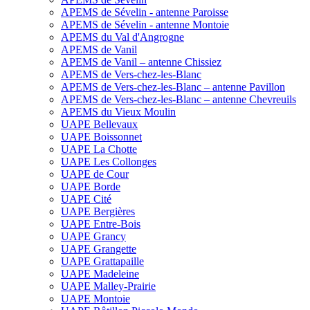
APEMS de Sévelin - antenne Paroisse
APEMS de Sévelin - antenne Montoie
APEMS du Val d'Angrogne
APEMS de Vanil
APEMS de Vanil – antenne Chissiez
APEMS de Vers-chez-les-Blanc
APEMS de Vers-chez-les-Blanc – antenne Pavillon
APEMS de Vers-chez-les-Blanc – antenne Chevreuils
APEMS du Vieux Moulin
UAPE Bellevaux
UAPE Boissonnet
UAPE La Chotte
UAPE Les Collonges
UAPE de Cour
UAPE Borde
UAPE Cité
UAPE Bergières
UAPE Entre-Bois
UAPE Grancy
UAPE Grangette
UAPE Grattapaille
UAPE Madeleine
UAPE Malley-Prairie
UAPE Montoie