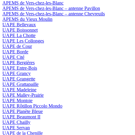
APEMS de Vers-chez-les-Blanc
APEMS de Vers-chez-les-Blanc – antenne Pavillon
APEMS de Vers-chez-les-Blanc – antenne Chevreuils
APEMS du Vieux Moulin
UAPE Bellevaux
UAPE Boissonnet
UAPE La Chotte
UAPE Les Collonges
UAPE de Cour
UAPE Borde
UAPE Cité
UAPE Bergières
UAPE Entre-Bois
UAPE Grancy
UAPE Grangette
UAPE Grattapaille
UAPE Madeleine
UAPE Malley-Prairie
UAPE Montoie
UAPE Rôtillon Piccolo Mondo
UAPE Planète Bleue
UAPE Beaumont II
UAPE Chailly
UAPE Servan
UAPE de la Chenille