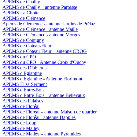
APEMS de Chailly
APEMS de Chailly – antenne Paroisse
APEMS La Chotte
APEMS de Clémence
Apems de Clémence - antenne Jardins de Prélaz
APEMS de Clémence - antenne Maille
APEMS de Clémence - antenne Morges
APEMS de Contigny
APEMS de Coteau-Fleuri
APEMS de Coteau-Fleuri - antenne CROG
APEMS du CPO
APEMS du CPO - Antenne Croix d'Ouchy
APEMS des Diablerets
APEMS d'Eglantine
APEMS d'Eglantine - Antenne Florimont
APEMS Elisa Serment
APEMS d'Entre-Bois
APEMS d'Entre-Bois – antenne Bellevaux
APEMS des Falaises
APEMS de Floréal
APEMS de Floréal – antenne Maison de quartier
APEMS de Floréal - antenne Dapples
APEMS de Loup
APEMS de Malley
APEMS de Malley – antenne Pyramides