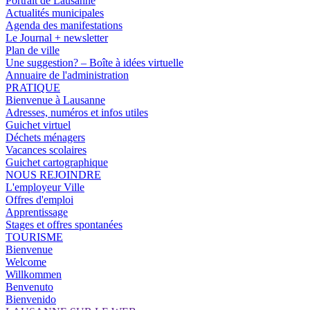
Portrait de Lausanne
Actualités municipales
Agenda des manifestations
Le Journal + newsletter
Plan de ville
Une suggestion? – Boîte à idées virtuelle
Annuaire de l'administration
PRATIQUE
Bienvenue à Lausanne
Adresses, numéros et infos utiles
Guichet virtuel
Déchets ménagers
Vacances scolaires
Guichet cartographique
NOUS REJOINDRE
L'employeur Ville
Offres d'emploi
Apprentissage
Stages et offres spontanées
TOURISME
Bienvenue
Welcome
Willkommen
Benvenuto
Bienvenido