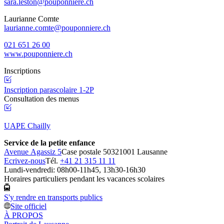
sara.leston@pouponniere.ch
Laurianne Comte
laurianne.comte@pouponniere.ch
021 651 26 00
www.pouponniere.ch
Inscriptions
Inscription parascolaire 1-2P
Consultation des menus
UAPE Chailly
Service de la petite enfance
Avenue Agassiz 5
Case postale 5032
1001 Lausanne
Ecrivez-nous
Tél.
+41 21 315 11 11
Lundi-vendredi: 08h00-11h45, 13h30-16h30
Horaires particuliers pendant les vacances scolaires
S'y rendre en transports publics
Site officiel
À PROPOS