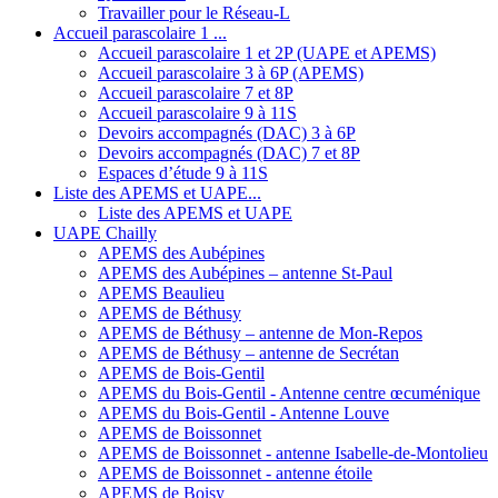
Travailler pour le Réseau-L
Accueil parascolaire 1 ...
Accueil parascolaire 1 et 2P (UAPE et APEMS)
Accueil parascolaire 3 à 6P (APEMS)
Accueil parascolaire 7 et 8P
Accueil parascolaire 9 à 11S
Devoirs accompagnés (DAC) 3 à 6P
Devoirs accompagnés (DAC) 7 et 8P
Espaces d’étude 9 à 11S
Liste des APEMS et UAPE...
Liste des APEMS et UAPE
UAPE Chailly
APEMS des Aubépines
APEMS des Aubépines – antenne St-Paul
APEMS Beaulieu
APEMS de Béthusy
APEMS de Béthusy – antenne de Mon-Repos
APEMS de Béthusy – antenne de Secrétan
APEMS de Bois-Gentil
APEMS du Bois-Gentil - Antenne centre œcuménique
APEMS du Bois-Gentil - Antenne Louve
APEMS de Boissonnet
APEMS de Boissonnet - antenne Isabelle-de-Montolieu
APEMS de Boissonnet - antenne étoile
APEMS de Boisy