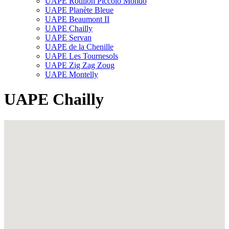
UAPE Rôtillon Piccolo Mondo
UAPE Planète Bleue
UAPE Beaumont II
UAPE Chailly
UAPE Servan
UAPE de la Chenille
UAPE Les Tournesols
UAPE Zig Zag Zoug
UAPE Montelly
UAPE Chailly
Fullscreen