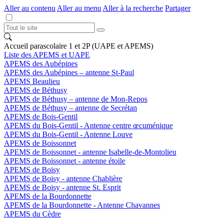
Aller au contenu
Aller au menu
Aller à la recherche
Partager
Accueil parascolaire 1 et 2P (UAPE et APEMS)
Liste des APEMS et UAPE
APEMS des Aubépines
APEMS des Aubépines – antenne St-Paul
APEMS Beaulieu
APEMS de Béthusy
APEMS de Béthusy – antenne de Mon-Repos
APEMS de Béthusy – antenne de Secrétan
APEMS de Bois-Gentil
APEMS du Bois-Gentil - Antenne centre œcuménique
APEMS du Bois-Gentil - Antenne Louve
APEMS de Boissonnet
APEMS de Boissonnet - antenne Isabelle-de-Montolieu
APEMS de Boissonnet - antenne étoile
APEMS de Boisy
APEMS de Boisy - antenne Chablière
APEMS de Boisy - antenne St. Esprit
APEMS de la Bourdonnette
APEMS de la Bourdonnette - Antenne Chavannes
APEMS du Cèdre