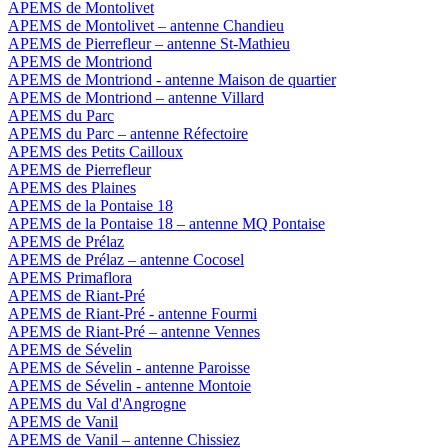
APEMS de Montolivet
APEMS de Montolivet – antenne Chandieu
APEMS de Pierrefleur – antenne St-Mathieu
APEMS de Montriond
APEMS de Montriond - antenne Maison de quartier
APEMS de Montriond – antenne Villard
APEMS du Parc
APEMS du Parc – antenne Réfectoire
APEMS des Petits Cailloux
APEMS de Pierrefleur
APEMS des Plaines
APEMS de la Pontaise 18
APEMS de la Pontaise 18 – antenne MQ Pontaise
APEMS de Prélaz
APEMS de Prélaz – antenne Cocosel
APEMS Primaflora
APEMS de Riant-Pré
APEMS de Riant-Pré - antenne Fourmi
APEMS de Riant-Pré – antenne Vennes
APEMS de Sévelin
APEMS de Sévelin - antenne Paroisse
APEMS de Sévelin - antenne Montoie
APEMS du Val d'Angrogne
APEMS de Vanil
APEMS de Vanil – antenne Chissiez