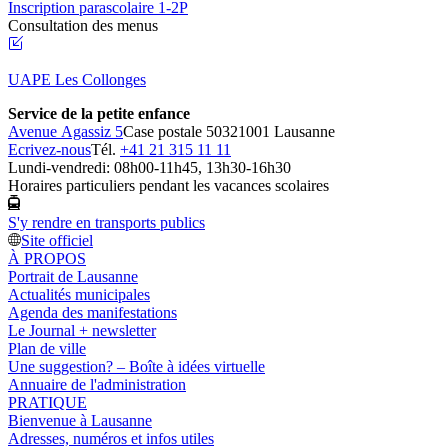
Inscription parascolaire 1-2P
Consultation des menus
UAPE Les Collonges
Service de la petite enfance
Avenue Agassiz 5
Case postale 5032
1001 Lausanne
Ecrivez-nous
Tél.
+41 21 315 11 11
Lundi-vendredi: 08h00-11h45, 13h30-16h30
Horaires particuliers pendant les vacances scolaires
S'y rendre en transports publics
Site officiel
À PROPOS
Portrait de Lausanne
Actualités municipales
Agenda des manifestations
Le Journal + newsletter
Plan de ville
Une suggestion? – Boîte à idées virtuelle
Annuaire de l'administration
PRATIQUE
Bienvenue à Lausanne
Adresses, numéros et infos utiles