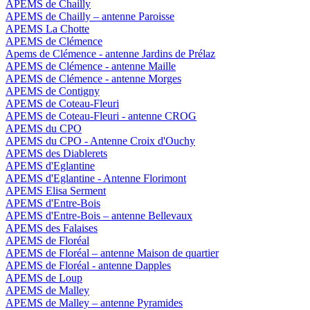
APEMS de Chailly
APEMS de Chailly – antenne Paroisse
APEMS La Chotte
APEMS de Clémence
Apems de Clémence - antenne Jardins de Prélaz
APEMS de Clémence - antenne Maille
APEMS de Clémence - antenne Morges
APEMS de Contigny
APEMS de Coteau-Fleuri
APEMS de Coteau-Fleuri - antenne CROG
APEMS du CPO
APEMS du CPO - Antenne Croix d'Ouchy
APEMS des Diablerets
APEMS d'Eglantine
APEMS d'Eglantine - Antenne Florimont
APEMS Elisa Serment
APEMS d'Entre-Bois
APEMS d'Entre-Bois – antenne Bellevaux
APEMS des Falaises
APEMS de Floréal
APEMS de Floréal – antenne Maison de quartier
APEMS de Floréal - antenne Dapples
APEMS de Loup
APEMS de Malley
APEMS de Malley – antenne Pyramides