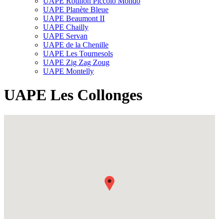
UAPE Rôtillon Piccolo Mondo
UAPE Planète Bleue
UAPE Beaumont II
UAPE Chailly
UAPE Servan
UAPE de la Chenille
UAPE Les Tournesols
UAPE Zig Zag Zoug
UAPE Montelly
UAPE Les Collonges
Fullscreen