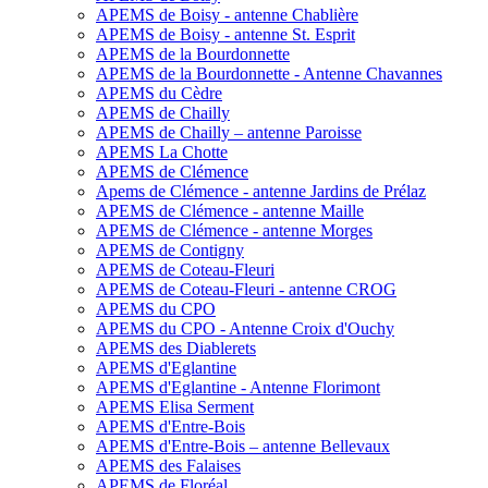
APEMS de Boisy - antenne Chablière
APEMS de Boisy - antenne St. Esprit
APEMS de la Bourdonnette
APEMS de la Bourdonnette - Antenne Chavannes
APEMS du Cèdre
APEMS de Chailly
APEMS de Chailly – antenne Paroisse
APEMS La Chotte
APEMS de Clémence
Apems de Clémence - antenne Jardins de Prélaz
APEMS de Clémence - antenne Maille
APEMS de Clémence - antenne Morges
APEMS de Contigny
APEMS de Coteau-Fleuri
APEMS de Coteau-Fleuri - antenne CROG
APEMS du CPO
APEMS du CPO - Antenne Croix d'Ouchy
APEMS des Diablerets
APEMS d'Eglantine
APEMS d'Eglantine - Antenne Florimont
APEMS Elisa Serment
APEMS d'Entre-Bois
APEMS d'Entre-Bois – antenne Bellevaux
APEMS des Falaises
APEMS de Floréal