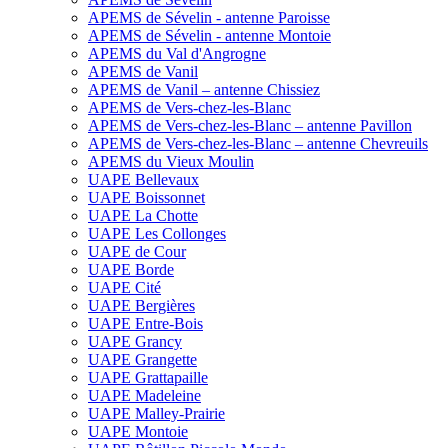
APEMS de Sévelin - antenne Paroisse
APEMS de Sévelin - antenne Montoie
APEMS du Val d'Angrogne
APEMS de Vanil
APEMS de Vanil – antenne Chissiez
APEMS de Vers-chez-les-Blanc
APEMS de Vers-chez-les-Blanc – antenne Pavillon
APEMS de Vers-chez-les-Blanc – antenne Chevreuils
APEMS du Vieux Moulin
UAPE Bellevaux
UAPE Boissonnet
UAPE La Chotte
UAPE Les Collonges
UAPE de Cour
UAPE Borde
UAPE Cité
UAPE Bergières
UAPE Entre-Bois
UAPE Grancy
UAPE Grangette
UAPE Grattapaille
UAPE Madeleine
UAPE Malley-Prairie
UAPE Montoie