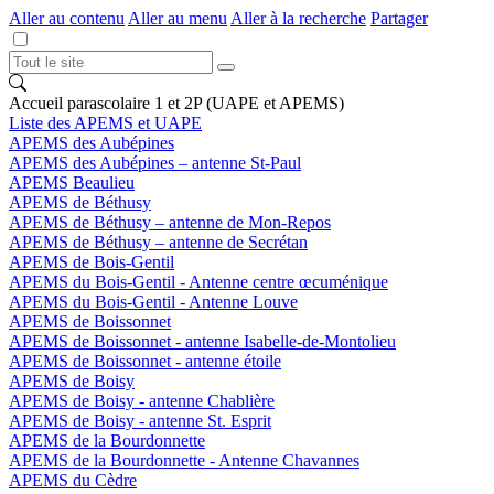
Aller au contenu
Aller au menu
Aller à la recherche
Partager
Accueil parascolaire 1 et 2P (UAPE et APEMS)
Liste des APEMS et UAPE
APEMS des Aubépines
APEMS des Aubépines – antenne St-Paul
APEMS Beaulieu
APEMS de Béthusy
APEMS de Béthusy – antenne de Mon-Repos
APEMS de Béthusy – antenne de Secrétan
APEMS de Bois-Gentil
APEMS du Bois-Gentil - Antenne centre œcuménique
APEMS du Bois-Gentil - Antenne Louve
APEMS de Boissonnet
APEMS de Boissonnet - antenne Isabelle-de-Montolieu
APEMS de Boissonnet - antenne étoile
APEMS de Boisy
APEMS de Boisy - antenne Chablière
APEMS de Boisy - antenne St. Esprit
APEMS de la Bourdonnette
APEMS de la Bourdonnette - Antenne Chavannes
APEMS du Cèdre