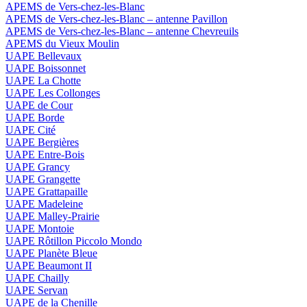
APEMS de Vers-chez-les-Blanc
APEMS de Vers-chez-les-Blanc – antenne Pavillon
APEMS de Vers-chez-les-Blanc – antenne Chevreuils
APEMS du Vieux Moulin
UAPE Bellevaux
UAPE Boissonnet
UAPE La Chotte
UAPE Les Collonges
UAPE de Cour
UAPE Borde
UAPE Cité
UAPE Bergières
UAPE Entre-Bois
UAPE Grancy
UAPE Grangette
UAPE Grattapaille
UAPE Madeleine
UAPE Malley-Prairie
UAPE Montoie
UAPE Rôtillon Piccolo Mondo
UAPE Planète Bleue
UAPE Beaumont II
UAPE Chailly
UAPE Servan
UAPE de la Chenille