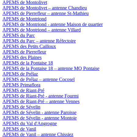
APEMS de Montolivet
APEMS de Montolivet – antenne Chandieu
APEMS de Pierrefleur – antenne St-Mathieu
APEMS de Montriond
APEMS de Montriond - antenne Maison de quartier
APEMS de Montriond – antenne Villard
APEMS du Parc
APEMS du Parc – antenne Réfectoire
APEMS des Petits Cailloux
APEMS de Pierrefleur
APEMS des Plaines
APEMS de la Pontaise 18
APEMS de la Pontaise 18 – antenne MQ Pontaise
APEMS de Prélaz
APEMS de Prélaz – antenne Cocosel
APEMS Primaflora
APEMS de Riant-Pré
APEMS de Riant-Pré - antenne Fourmi
APEMS de Riant-Pré – antenne Vennes
APEMS de Sévelin
APEMS de Sévelin - antenne Paroisse
APEMS de Sévelin - antenne Montoie
APEMS du Val d'Angrogne
APEMS de Vanil
APEMS de Vanil – antenne Chissiez