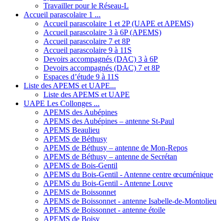
Travailler pour le Réseau-L
Accueil parascolaire 1 ...
Accueil parascolaire 1 et 2P (UAPE et APEMS)
Accueil parascolaire 3 à 6P (APEMS)
Accueil parascolaire 7 et 8P
Accueil parascolaire 9 à 11S
Devoirs accompagnés (DAC) 3 à 6P
Devoirs accompagnés (DAC) 7 et 8P
Espaces d’étude 9 à 11S
Liste des APEMS et UAPE...
Liste des APEMS et UAPE
UAPE Les Collonges ...
APEMS des Aubépines
APEMS des Aubépines – antenne St-Paul
APEMS Beaulieu
APEMS de Béthusy
APEMS de Béthusy – antenne de Mon-Repos
APEMS de Béthusy – antenne de Secrétan
APEMS de Bois-Gentil
APEMS du Bois-Gentil - Antenne centre œcuménique
APEMS du Bois-Gentil - Antenne Louve
APEMS de Boissonnet
APEMS de Boissonnet - antenne Isabelle-de-Montolieu
APEMS de Boissonnet - antenne étoile
APEMS de Boisy