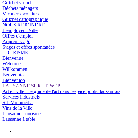
Guichet virtuel
Déchets ménagers
Vacances scolaires
Guichet cartographique
NOUS REJOINDRE
L'employeur Ville
Offres d'emploi
Apprentissage
Stages et offres spontanées
TOURISME
Bienvenue
Welcome
Willkommen
Benvenuto
Bienvenido
LAUSANNE SUR LE WEB
Art en ville – le guide de l'art dans l'espace public lausannois
Services industriels
SiL Multimédia
Vins de la Ville
Lausanne Tourisme
Lausanne à table