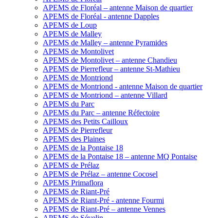
APEMS de Floréal – antenne Maison de quartier
APEMS de Floréal - antenne Dapples
APEMS de Loup
APEMS de Malley
APEMS de Malley – antenne Pyramides
APEMS de Montolivet
APEMS de Montolivet – antenne Chandieu
APEMS de Pierrefleur – antenne St-Mathieu
APEMS de Montriond
APEMS de Montriond - antenne Maison de quartier
APEMS de Montriond – antenne Villard
APEMS du Parc
APEMS du Parc – antenne Réfectoire
APEMS des Petits Cailloux
APEMS de Pierrefleur
APEMS des Plaines
APEMS de la Pontaise 18
APEMS de la Pontaise 18 – antenne MQ Pontaise
APEMS de Prélaz
APEMS de Prélaz – antenne Cocosel
APEMS Primaflora
APEMS de Riant-Pré
APEMS de Riant-Pré - antenne Fourmi
APEMS de Riant-Pré – antenne Vennes
APEMS de Sévelin