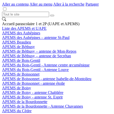
Aller au contenu
Aller au menu
Aller à la recherche
Partager
Accueil parascolaire 1 et 2P (UAPE et APEMS)
Liste des APEMS et UAPE
APEMS des Aubépines
APEMS des Aubépines – antenne St-Paul
APEMS Beaulieu
APEMS de Béthusy
APEMS de Béthusy – antenne de Mon-Repos
APEMS de Béthusy – antenne de Secrétan
APEMS de Bois-Gentil
APEMS du Bois-Gentil - Antenne centre œcuménique
APEMS du Bois-Gentil - Antenne Louve
APEMS de Boissonnet
APEMS de Boissonnet - antenne Isabelle-de-Montolieu
APEMS de Boissonnet - antenne étoile
APEMS de Boisy
APEMS de Boisy - antenne Chablière
APEMS de Boisy - antenne St. Esprit
APEMS de la Bourdonnette
APEMS de la Bourdonnette - Antenne Chavannes
APEMS du Cèdre