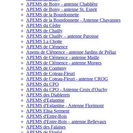
APEMS de Boisy - antenne Chablière
APEMS de Boisy - antenne St. Esprit
APEMS de la Bourdonnette
APEMS de la Bourdonnette - Antenne Chavannes
APEMS du Cèdre
APEMS de Chailly
APEMS de Chailly – antenne Paroisse
APEMS La Chotte
APEMS de Clémence
Apems de Clémence - antenne Jardins de Prélaz
APEMS de Clémence - antenne Maille
APEMS de Clémence - antenne Morges
APEMS de Contigny
APEMS de Coteau-Fleuri
APEMS de Coteau-Fleuri - antenne CROG
APEMS du CPO
APEMS du CPO - Antenne Croix d'Ouchy
APEMS des Diablerets
APEMS d'Eglantine
APEMS d'Eglantine - Antenne Florimont
APEMS Elisa Serment
APEMS d'Entre-Bois
APEMS d'Entre-Bois – antenne Bellevaux
APEMS des Falaises
APEMS de Floréal