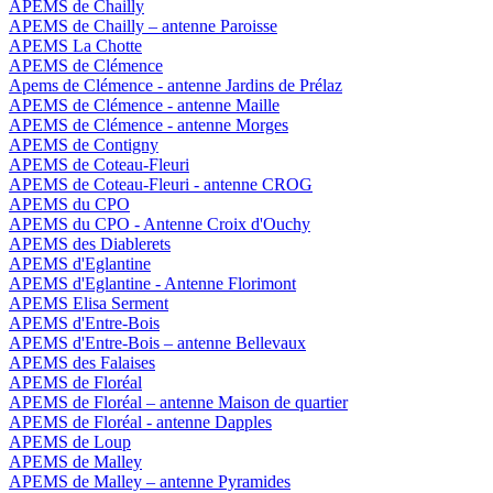
APEMS de Chailly
APEMS de Chailly – antenne Paroisse
APEMS La Chotte
APEMS de Clémence
Apems de Clémence - antenne Jardins de Prélaz
APEMS de Clémence - antenne Maille
APEMS de Clémence - antenne Morges
APEMS de Contigny
APEMS de Coteau-Fleuri
APEMS de Coteau-Fleuri - antenne CROG
APEMS du CPO
APEMS du CPO - Antenne Croix d'Ouchy
APEMS des Diablerets
APEMS d'Eglantine
APEMS d'Eglantine - Antenne Florimont
APEMS Elisa Serment
APEMS d'Entre-Bois
APEMS d'Entre-Bois – antenne Bellevaux
APEMS des Falaises
APEMS de Floréal
APEMS de Floréal – antenne Maison de quartier
APEMS de Floréal - antenne Dapples
APEMS de Loup
APEMS de Malley
APEMS de Malley – antenne Pyramides