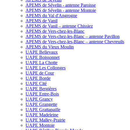
APEMS de Sévelin - antenne Paroisse
APEMS de Sévelin - antenne Montoie
APEMS du Val d'Angrogne
APEMS de Vanil
APEMS de Vanil – antenne Chissiez
APEMS de Vers-chez-les-Blanc
APEMS de Vers-chez-les-Blanc – antenne Pavillon
APEMS de Vers-chez-les-Blanc – antenne Chevreuils
APEMS du Vieux Moulin
UAPE Bellevaux
UAPE Boissonnet
UAPE La Chotte
UAPE Les Collonges
UAPE de Cour
UAPE Borde
UAPE Cité
UAPE Bergières
UAPE Entre-Bois
UAPE Grancy
UAPE Grangette
UAPE Grattapaille
UAPE Madeleine
UAPE Malley-Prairie
UAPE Montoie