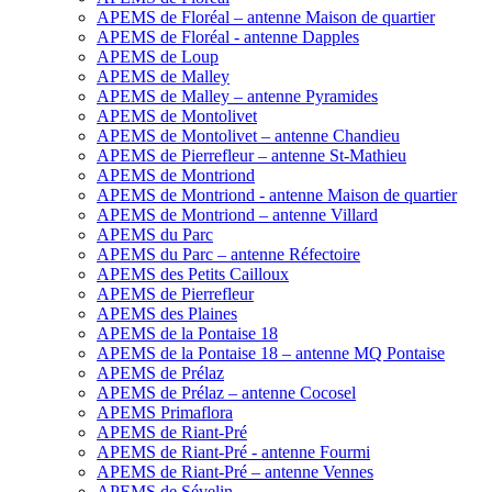
APEMS de Floréal – antenne Maison de quartier
APEMS de Floréal - antenne Dapples
APEMS de Loup
APEMS de Malley
APEMS de Malley – antenne Pyramides
APEMS de Montolivet
APEMS de Montolivet – antenne Chandieu
APEMS de Pierrefleur – antenne St-Mathieu
APEMS de Montriond
APEMS de Montriond - antenne Maison de quartier
APEMS de Montriond – antenne Villard
APEMS du Parc
APEMS du Parc – antenne Réfectoire
APEMS des Petits Cailloux
APEMS de Pierrefleur
APEMS des Plaines
APEMS de la Pontaise 18
APEMS de la Pontaise 18 – antenne MQ Pontaise
APEMS de Prélaz
APEMS de Prélaz – antenne Cocosel
APEMS Primaflora
APEMS de Riant-Pré
APEMS de Riant-Pré - antenne Fourmi
APEMS de Riant-Pré – antenne Vennes
APEMS de Sévelin