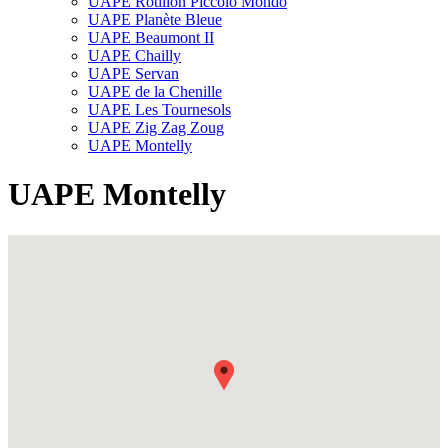
UAPE Rôtillon Piccolo Mondo
UAPE Planète Bleue
UAPE Beaumont II
UAPE Chailly
UAPE Servan
UAPE de la Chenille
UAPE Les Tournesols
UAPE Zig Zag Zoug
UAPE Montelly
UAPE Montelly
Fullscreen