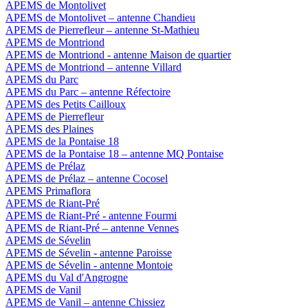
APEMS de Montolivet
APEMS de Montolivet – antenne Chandieu
APEMS de Pierrefleur – antenne St-Mathieu
APEMS de Montriond
APEMS de Montriond - antenne Maison de quartier
APEMS de Montriond – antenne Villard
APEMS du Parc
APEMS du Parc – antenne Réfectoire
APEMS des Petits Cailloux
APEMS de Pierrefleur
APEMS des Plaines
APEMS de la Pontaise 18
APEMS de la Pontaise 18 – antenne MQ Pontaise
APEMS de Prélaz
APEMS de Prélaz – antenne Cocosel
APEMS Primaflora
APEMS de Riant-Pré
APEMS de Riant-Pré - antenne Fourmi
APEMS de Riant-Pré – antenne Vennes
APEMS de Sévelin
APEMS de Sévelin - antenne Paroisse
APEMS de Sévelin - antenne Montoie
APEMS du Val d'Angrogne
APEMS de Vanil
APEMS de Vanil – antenne Chissiez