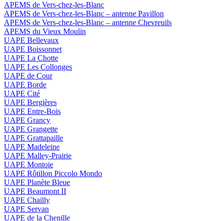
APEMS de Vers-chez-les-Blanc
APEMS de Vers-chez-les-Blanc – antenne Pavillon
APEMS de Vers-chez-les-Blanc – antenne Chevreuils
APEMS du Vieux Moulin
UAPE Bellevaux
UAPE Boissonnet
UAPE La Chotte
UAPE Les Collonges
UAPE de Cour
UAPE Borde
UAPE Cité
UAPE Bergières
UAPE Entre-Bois
UAPE Grancy
UAPE Grangette
UAPE Grattapaille
UAPE Madeleine
UAPE Malley-Prairie
UAPE Montoie
UAPE Rôtillon Piccolo Mondo
UAPE Planète Bleue
UAPE Beaumont II
UAPE Chailly
UAPE Servan
UAPE de la Chenille