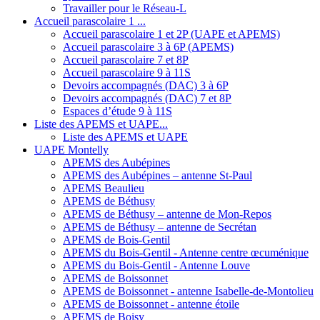
Travailler pour le Réseau-L
Accueil parascolaire 1 ...
Accueil parascolaire 1 et 2P (UAPE et APEMS)
Accueil parascolaire 3 à 6P (APEMS)
Accueil parascolaire 7 et 8P
Accueil parascolaire 9 à 11S
Devoirs accompagnés (DAC) 3 à 6P
Devoirs accompagnés (DAC) 7 et 8P
Espaces d’étude 9 à 11S
Liste des APEMS et UAPE...
Liste des APEMS et UAPE
UAPE Montelly
APEMS des Aubépines
APEMS des Aubépines – antenne St-Paul
APEMS Beaulieu
APEMS de Béthusy
APEMS de Béthusy – antenne de Mon-Repos
APEMS de Béthusy – antenne de Secrétan
APEMS de Bois-Gentil
APEMS du Bois-Gentil - Antenne centre œcuménique
APEMS du Bois-Gentil - Antenne Louve
APEMS de Boissonnet
APEMS de Boissonnet - antenne Isabelle-de-Montolieu
APEMS de Boissonnet - antenne étoile
APEMS de Boisy