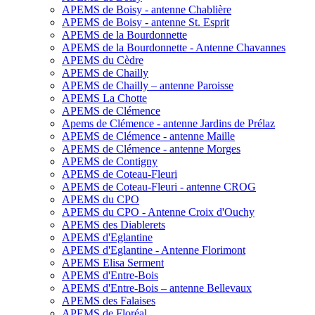
APEMS de Boisy - antenne Chablière
APEMS de Boisy - antenne St. Esprit
APEMS de la Bourdonnette
APEMS de la Bourdonnette - Antenne Chavannes
APEMS du Cèdre
APEMS de Chailly
APEMS de Chailly – antenne Paroisse
APEMS La Chotte
APEMS de Clémence
Apems de Clémence - antenne Jardins de Prélaz
APEMS de Clémence - antenne Maille
APEMS de Clémence - antenne Morges
APEMS de Contigny
APEMS de Coteau-Fleuri
APEMS de Coteau-Fleuri - antenne CROG
APEMS du CPO
APEMS du CPO - Antenne Croix d'Ouchy
APEMS des Diablerets
APEMS d'Eglantine
APEMS d'Eglantine - Antenne Florimont
APEMS Elisa Serment
APEMS d'Entre-Bois
APEMS d'Entre-Bois – antenne Bellevaux
APEMS des Falaises
APEMS de Floréal