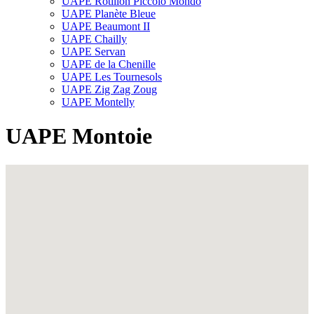
UAPE Rôtillon Piccolo Mondo
UAPE Planète Bleue
UAPE Beaumont II
UAPE Chailly
UAPE Servan
UAPE de la Chenille
UAPE Les Tournesols
UAPE Zig Zag Zoug
UAPE Montelly
UAPE Montoie
Fullscreen