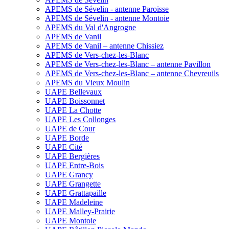
APEMS de Sévelin - antenne Paroisse
APEMS de Sévelin - antenne Montoie
APEMS du Val d'Angrogne
APEMS de Vanil
APEMS de Vanil – antenne Chissiez
APEMS de Vers-chez-les-Blanc
APEMS de Vers-chez-les-Blanc – antenne Pavillon
APEMS de Vers-chez-les-Blanc – antenne Chevreuils
APEMS du Vieux Moulin
UAPE Bellevaux
UAPE Boissonnet
UAPE La Chotte
UAPE Les Collonges
UAPE de Cour
UAPE Borde
UAPE Cité
UAPE Bergières
UAPE Entre-Bois
UAPE Grancy
UAPE Grangette
UAPE Grattapaille
UAPE Madeleine
UAPE Malley-Prairie
UAPE Montoie