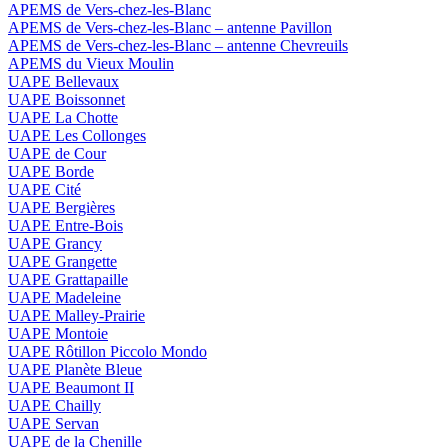
APEMS de Vers-chez-les-Blanc
APEMS de Vers-chez-les-Blanc – antenne Pavillon
APEMS de Vers-chez-les-Blanc – antenne Chevreuils
APEMS du Vieux Moulin
UAPE Bellevaux
UAPE Boissonnet
UAPE La Chotte
UAPE Les Collonges
UAPE de Cour
UAPE Borde
UAPE Cité
UAPE Bergières
UAPE Entre-Bois
UAPE Grancy
UAPE Grangette
UAPE Grattapaille
UAPE Madeleine
UAPE Malley-Prairie
UAPE Montoie
UAPE Rôtillon Piccolo Mondo
UAPE Planète Bleue
UAPE Beaumont II
UAPE Chailly
UAPE Servan
UAPE de la Chenille