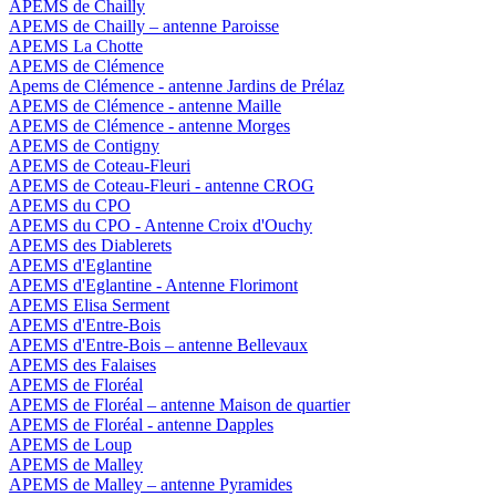
APEMS de Chailly
APEMS de Chailly – antenne Paroisse
APEMS La Chotte
APEMS de Clémence
Apems de Clémence - antenne Jardins de Prélaz
APEMS de Clémence - antenne Maille
APEMS de Clémence - antenne Morges
APEMS de Contigny
APEMS de Coteau-Fleuri
APEMS de Coteau-Fleuri - antenne CROG
APEMS du CPO
APEMS du CPO - Antenne Croix d'Ouchy
APEMS des Diablerets
APEMS d'Eglantine
APEMS d'Eglantine - Antenne Florimont
APEMS Elisa Serment
APEMS d'Entre-Bois
APEMS d'Entre-Bois – antenne Bellevaux
APEMS des Falaises
APEMS de Floréal
APEMS de Floréal – antenne Maison de quartier
APEMS de Floréal - antenne Dapples
APEMS de Loup
APEMS de Malley
APEMS de Malley – antenne Pyramides