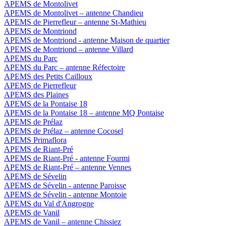
APEMS de Montolivet
APEMS de Montolivet – antenne Chandieu
APEMS de Pierrefleur – antenne St-Mathieu
APEMS de Montriond
APEMS de Montriond - antenne Maison de quartier
APEMS de Montriond – antenne Villard
APEMS du Parc
APEMS du Parc – antenne Réfectoire
APEMS des Petits Cailloux
APEMS de Pierrefleur
APEMS des Plaines
APEMS de la Pontaise 18
APEMS de la Pontaise 18 – antenne MQ Pontaise
APEMS de Prélaz
APEMS de Prélaz – antenne Cocosel
APEMS Primaflora
APEMS de Riant-Pré
APEMS de Riant-Pré - antenne Fourmi
APEMS de Riant-Pré – antenne Vennes
APEMS de Sévelin
APEMS de Sévelin - antenne Paroisse
APEMS de Sévelin - antenne Montoie
APEMS du Val d'Angrogne
APEMS de Vanil
APEMS de Vanil – antenne Chissiez