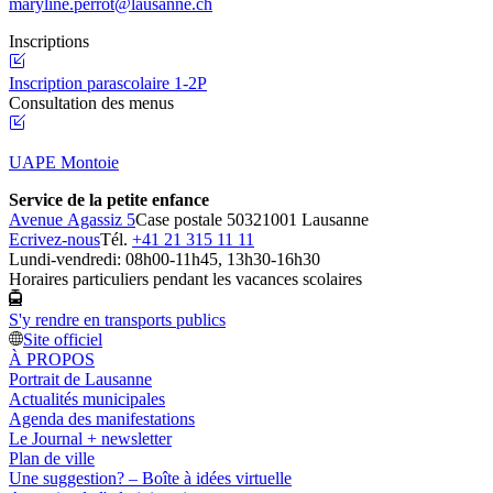
maryline.perrot@lausanne.ch
Inscriptions
Inscription parascolaire 1-2P
Consultation des menus
UAPE Montoie
Service de la petite enfance
Avenue Agassiz 5
Case postale 5032
1001 Lausanne
Ecrivez-nous
Tél.
+41 21 315 11 11
Lundi-vendredi: 08h00-11h45, 13h30-16h30
Horaires particuliers pendant les vacances scolaires
S'y rendre en transports publics
Site officiel
À PROPOS
Portrait de Lausanne
Actualités municipales
Agenda des manifestations
Le Journal + newsletter
Plan de ville
Une suggestion? – Boîte à idées virtuelle