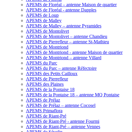
APEMS de Floréal – antenne Maison de quartier
APEMS de Floréal - antenne Dapples
APEMS de Loup
APEMS de Malley
APEMS de Malley – antenne Pyramides
APEMS de Montolivet
APEMS de Montolivet – antenne Chandieu
APEMS de Pierrefleur – antenne St-Mathieu
APEMS de Montriond
APEMS de Montriond - antenne Maison de quartier
APEMS de Montriond – antenne Villard
APEMS du Parc
APEMS du Parc – antenne Réfectoire
APEMS des Petits Cailloux
APEMS de Pierrefleur
APEMS des Plaines
APEMS de la Pontaise 18
APEMS de la Pontaise 18 – antenne MQ Pontaise
APEMS de Prélaz
APEMS de Prélaz – antenne Cocosel
APEMS Primaflora
APEMS de Riant-Pré
APEMS de Riant-Pré - antenne Fourmi
APEMS de Riant-Pré – antenne Vennes
APEMS de Sévelin