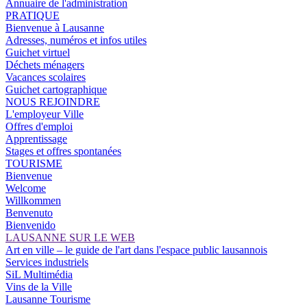
Annuaire de l'administration
PRATIQUE
Bienvenue à Lausanne
Adresses, numéros et infos utiles
Guichet virtuel
Déchets ménagers
Vacances scolaires
Guichet cartographique
NOUS REJOINDRE
L'employeur Ville
Offres d'emploi
Apprentissage
Stages et offres spontanées
TOURISME
Bienvenue
Welcome
Willkommen
Benvenuto
Bienvenido
LAUSANNE SUR LE WEB
Art en ville – le guide de l'art dans l'espace public lausannois
Services industriels
SiL Multimédia
Vins de la Ville
Lausanne Tourisme