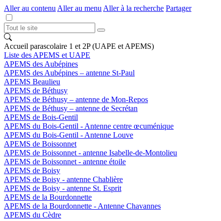
Aller au contenu
Aller au menu
Aller à la recherche
Partager
Accueil parascolaire 1 et 2P (UAPE et APEMS)
Liste des APEMS et UAPE
APEMS des Aubépines
APEMS des Aubépines – antenne St-Paul
APEMS Beaulieu
APEMS de Béthusy
APEMS de Béthusy – antenne de Mon-Repos
APEMS de Béthusy – antenne de Secrétan
APEMS de Bois-Gentil
APEMS du Bois-Gentil - Antenne centre œcuménique
APEMS du Bois-Gentil - Antenne Louve
APEMS de Boissonnet
APEMS de Boissonnet - antenne Isabelle-de-Montolieu
APEMS de Boissonnet - antenne étoile
APEMS de Boisy
APEMS de Boisy - antenne Chablière
APEMS de Boisy - antenne St. Esprit
APEMS de la Bourdonnette
APEMS de la Bourdonnette - Antenne Chavannes
APEMS du Cèdre