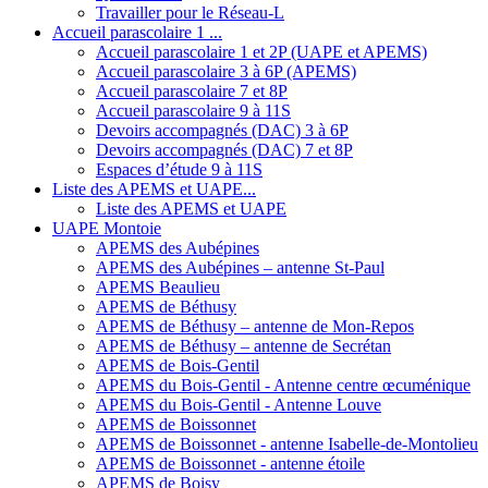
Travailler pour le Réseau-L
Accueil parascolaire 1 ...
Accueil parascolaire 1 et 2P (UAPE et APEMS)
Accueil parascolaire 3 à 6P (APEMS)
Accueil parascolaire 7 et 8P
Accueil parascolaire 9 à 11S
Devoirs accompagnés (DAC) 3 à 6P
Devoirs accompagnés (DAC) 7 et 8P
Espaces d’étude 9 à 11S
Liste des APEMS et UAPE...
Liste des APEMS et UAPE
UAPE Montoie
APEMS des Aubépines
APEMS des Aubépines – antenne St-Paul
APEMS Beaulieu
APEMS de Béthusy
APEMS de Béthusy – antenne de Mon-Repos
APEMS de Béthusy – antenne de Secrétan
APEMS de Bois-Gentil
APEMS du Bois-Gentil - Antenne centre œcuménique
APEMS du Bois-Gentil - Antenne Louve
APEMS de Boissonnet
APEMS de Boissonnet - antenne Isabelle-de-Montolieu
APEMS de Boissonnet - antenne étoile
APEMS de Boisy