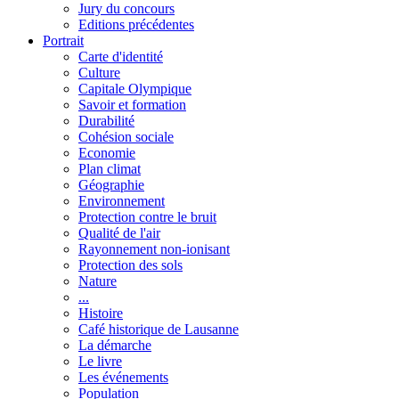
Jury du concours
Editions précédentes
Portrait
Carte d'identité
Culture
Capitale Olympique
Savoir et formation
Durabilité
Cohésion sociale
Economie
Plan climat
Géographie
Environnement
Protection contre le bruit
Qualité de l'air
Rayonnement non-ionisant
Protection des sols
Nature
...
Histoire
Café historique de Lausanne
La démarche
Le livre
Les événements
Population