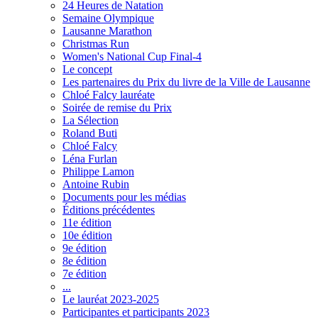
24 Heures de Natation
Semaine Olympique
Lausanne Marathon
Christmas Run
Women's National Cup Final-4
Le concept
Les partenaires du Prix du livre de la Ville de Lausanne
Chloé Falcy lauréate
Soirée de remise du Prix
La Sélection
Roland Buti
Chloé Falcy
Léna Furlan
Philippe Lamon
Antoine Rubin
Documents pour les médias
Éditions précédentes
11e édition
10e édition
9e édition
8e édition
7e édition
...
Le lauréat 2023-2025
Participantes et participants 2023