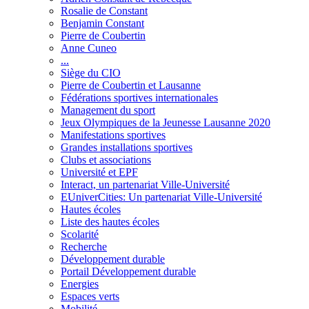
Rosalie de Constant
Benjamin Constant
Pierre de Coubertin
Anne Cuneo
...
Siège du CIO
Pierre de Coubertin et Lausanne
Fédérations sportives internationales
Management du sport
Jeux Olympiques de la Jeunesse Lausanne 2020
Manifestations sportives
Grandes installations sportives
Clubs et associations
Université et EPF
Interact, un partenariat Ville-Université
EUniverCities: Un partenariat Ville-Université
Hautes écoles
Liste des hautes écoles
Scolarité
Recherche
Développement durable
Portail Développement durable
Energies
Espaces verts
Mobilité