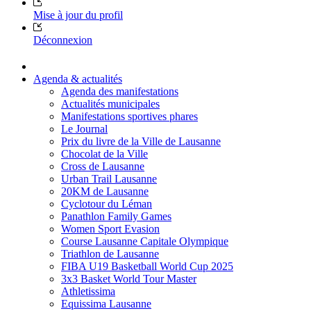
Mise à jour du profil
Déconnexion
Agenda & actualités
Agenda des manifestations
Actualités municipales
Manifestations sportives phares
Le Journal
Prix du livre de la Ville de Lausanne
Chocolat de la Ville
Cross de Lausanne
Urban Trail Lausanne
20KM de Lausanne
Cyclotour du Léman
Panathlon Family Games
Women Sport Evasion
Course Lausanne Capitale Olympique
Triathlon de Lausanne
FIBA U19 Basketball World Cup 2025
3x3 Basket World Tour Master
Athletissima
Equissima Lausanne