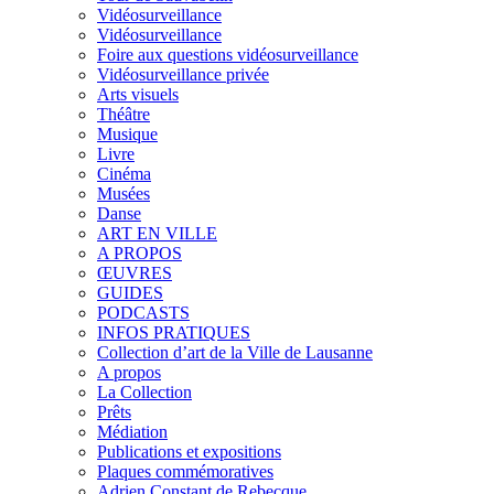
Vidéosurveillance
Vidéosurveillance
Foire aux questions vidéosurveillance
Vidéosurveillance privée
Arts visuels
Théâtre
Musique
Livre
Cinéma
Musées
Danse
ART EN VILLE
A PROPOS
ŒUVRES
GUIDES
PODCASTS
INFOS PRATIQUES
Collection d’art de la Ville de Lausanne
A propos
La Collection
Prêts
Médiation
Publications et expositions
Plaques commémoratives
Adrien Constant de Rebecque