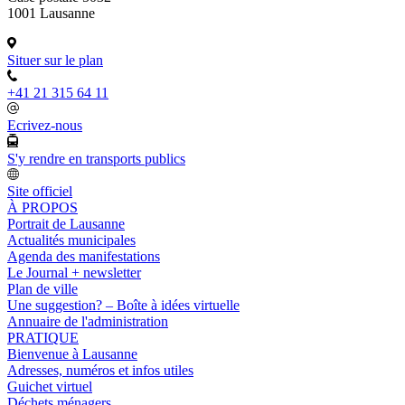
1001 Lausanne
Situer sur le plan
+41 21 315 64 11
Ecrivez-nous
S'y rendre en transports publics
Site officiel
À PROPOS
Portrait de Lausanne
Actualités municipales
Agenda des manifestations
Le Journal + newsletter
Plan de ville
Une suggestion? – Boîte à idées virtuelle
Annuaire de l'administration
PRATIQUE
Bienvenue à Lausanne
Adresses, numéros et infos utiles
Guichet virtuel
Déchets ménagers